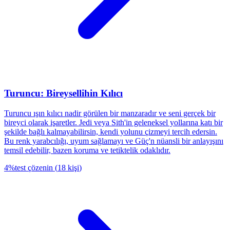
Turuncu: Bireysellihin Kılıcı
Turuncu ışın kılıcı nadir görülen bir manzaradır ve seni gerçek bir
bireyci olarak işaretler. Jedi veya Sith'in geleneksel yollarına katı bir
şekilde bağlı kalmayabilirsin, kendi yolunu çizmeyi tercih edersin.
Bu renk yarabcılığı, uyum sağlamayı ve Güç'n nüansli bir anlayışını
temsil edebilir, bazen koruma ve tetiktelik odaklıdır.
4
%
test çözenin
(
18
kişi
)