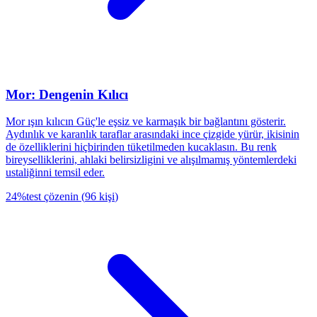
Mor: Dengenin Kılıcı
Mor ışın kılıcın Güç'le eşsiz ve karmaşık bir bağlantını gösterir.
Aydınlık ve karanlık taraflar arasındaki ince çizgide yürür, ikisinin
de özelliklerini hiçbirinden tüketilmeden kucaklasın. Bu renk
bireyselliklerini, ahlaki belirsizligini ve alışılmamış yöntemlerdeki
ustaliğinni temsil eder.
24
%
test çözenin
(
96
kişi
)