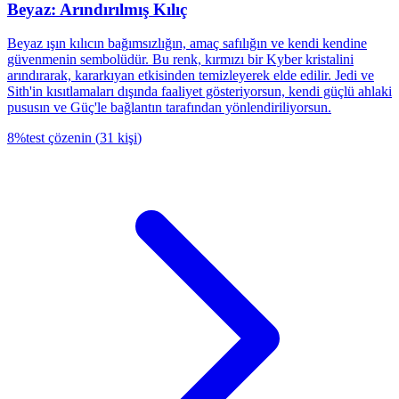
Beyaz: Arındırılmış Kılıç
Beyaz ışın kılıcın bağımsızlığın, amaç safılığın ve kendi kendine
güvenmenin sembolüdür. Bu renk, kırmızı bir Kyber kristalini
arındırarak, kararkıyan etkisinden temizleyerek elde edilir. Jedi ve
Sith'in kısıtlamaları dışında faaliyet gösteriyorsun, kendi güçlü ahlaki
pususın ve Güç'le bağlantın tarafından yönlendiriliyorsun.
8
%
test çözenin
(
31
kişi
)