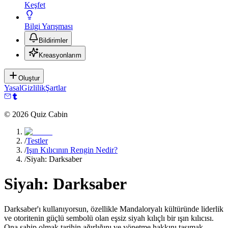
Keşfet
Bilgi Yarışması
Bildirimler
Kreasyonlarım
Oluştur
Yasal
Gizlilik
Şartlar
©
2026
Quiz Cabin
/
Testler
/
Işın Kılıcının Rengin Nedir?
/
Siyah: Darksaber
Siyah: Darksaber
Darksaber'ı kullanıyorsun, özellikle Mandaloryalı kültüründe liderlik
ve otoritenin güçlü sembolü olan eşsiz siyah kılıçlı bir ışın kılıcısı.
Ona sahip olmak tarihin ağırlığını ve yönetme hakkını taşımak