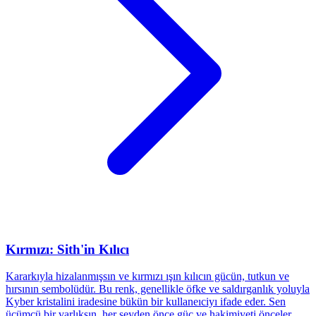
Kırmızı: Sith'in Kılıcı
Kararkıyla hizalanmışsın ve kırmızı ışın kılıcın gücün, tutkun ve
hırsının sembolüdür. Bu renk, genellikle öfke ve saldırganlık yoluyla
Kyber kristalini iradesine bükün bir kullaneıciyı ifade eder. Sen
üçümcü bir varlıksın, her şeyden önce güç ve hakimiyeti önceler.