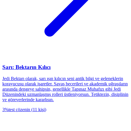
Sarı: Bektarın Kılıcı
Jedi Bektarı olarak, sarı ışın kılıcın seni antik bilgi ve geleneklerin
korayucusu olarak işaretler. Savaş becerileri ve akademik uğraşıların
arasında dengeye sahipsin, genellikle Tapınaz Muhafızı gibi Jedi
Düzenindeki uzmanlaşmış rolleri üstleniyorsun. Tetiktezin, disiplinin
ve göreverlerinde kararlısın.
3
%
test çözenin
(
11
kişi
)