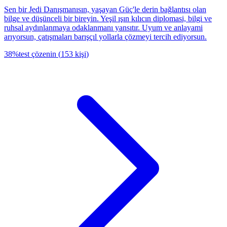
Sen bir Jedi Danışmanısın, yaşayan Güç'le derin bağlantısı olan
bilge ve düşünceli bir bireyin. Yeşil ışın kılıcın diplomasi, bilgi ve
ruhsal aydınlanmaya odaklanmanı yansıtır. Uyum ve anlayami
arıyorsun, çatışmaları barışçıl yollarla çözmeyi tercih ediyorsun.
38
%
test çözenin
(
153
kişi
)