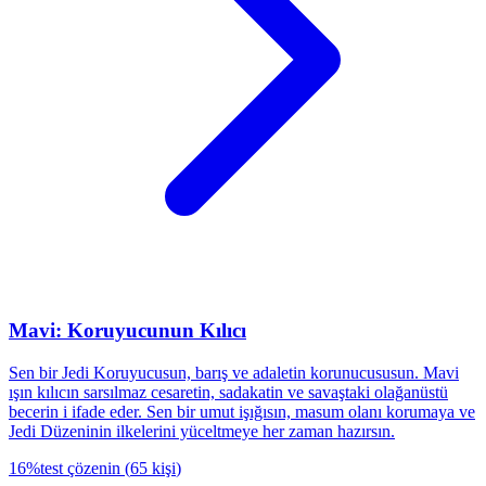
Mavi: Koruyucunun Kılıcı
Sen bir Jedi Koruyucusun, barış ve adaletin korunucususun. Mavi
ışın kılıcın sarsılmaz cesaretin, sadakatin ve savaştaki olağanüstü
becerin i ifade eder. Sen bir umut işığısın, masum olanı korumaya ve
Jedi Düzeninin ilkelerini yüceltmeye her zaman hazırsın.
16
%
test çözenin
(
65
kişi
)