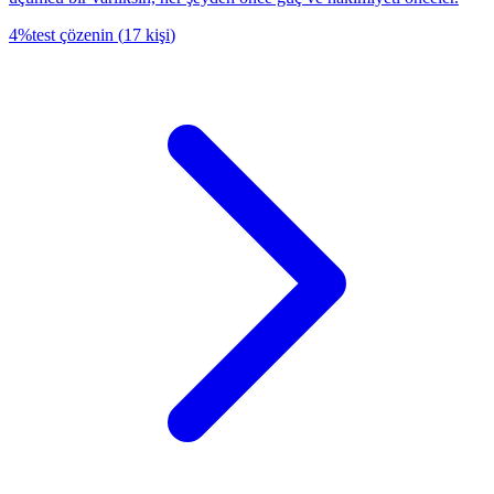
4
%
test çözenin
(
17
kişi
)