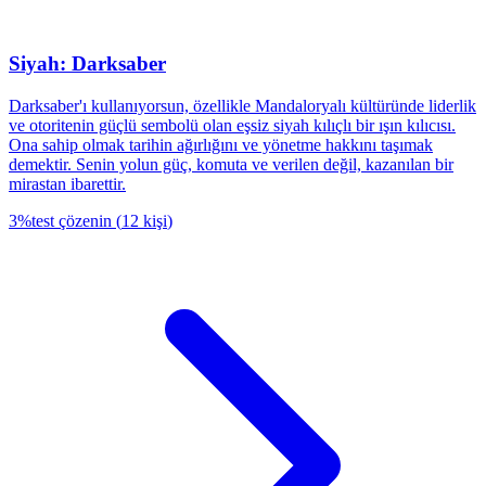
Siyah: Darksaber
Darksaber'ı kullanıyorsun, özellikle Mandaloryalı kültüründe liderlik
ve otoritenin güçlü sembolü olan eşsiz siyah kılıçlı bir ışın kılıcısı.
Ona sahip olmak tarihin ağırlığını ve yönetme hakkını taşımak
demektir. Senin yolun güç, komuta ve verilen değil, kazanılan bir
mirastan ibarettir.
3
%
test çözenin
(
12
kişi
)