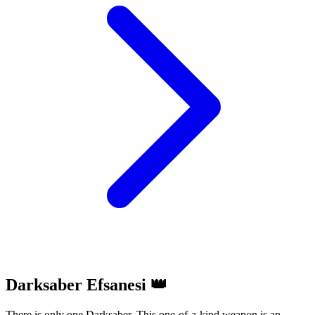
Darksaber Efsanesi 👑
There is only one Darksaber. This one-of-a-kind weapon is an