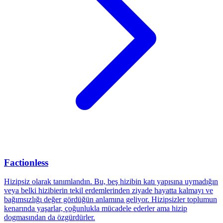
Factionless
Hizipsiz olarak tanımlandın. Bu, beş hizibin katı yapısına uymadığın
veya belki hizibierin tekil erdemlerinden ziyade hayatta kalmayı ve
bağımsızlığı değer gördüğün anlamına geliyor. Hizipsizler toplumun
kenarında yaşarlar, çoğunlukla mücadele ederler ama hizip
dogmasından da özgürdürler.