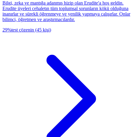
Bilgi, zeka ve mantığa adanmış hizip olan Erudite'a hoş geldin.
Erudite üyeleri cehaletın tüm toplumsal sorunların kökü olduğuna
inanırlar ve sürekli öğrenmeye ve yenilik yapmaya çalışırlar. Onlar
bilimci, öğretmen ve araştırmacılardır.
29
%
test çözenin
(
45
kişi
)