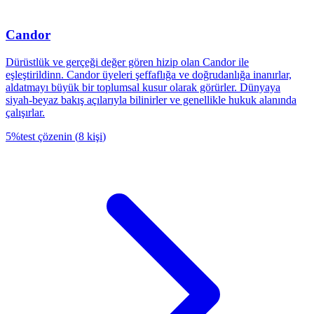
Candor
Dürüstlük ve gerçeği değer gören hizip olan Candor ile
eşleştirildinn. Candor üyeleri şeffaflığa ve doğrudanlığa inanırlar,
aldatmayı büyük bir toplumsal kusur olarak görürler. Dünyaya
siyah-beyaz bakış açılarıyla bilinirler ve genellikle hukuk alanında
çalışırlar.
5
%
test çözenin
(
8
kişi
)