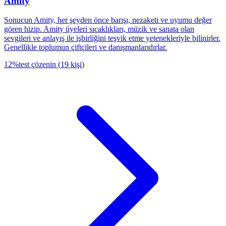
Amity
Sonucun Amity, her şeyden önce barışı, nezaketi ve uyumu değer
gören hizip. Amity üyeleri sıcaklıkları, müzik ve sanata olan
sevgileri ve anlayış ile işbirliğini teşvik etme yetenekleriyle bilinirler.
Genellikle toplumun çiftçileri ve danışmanlarıdırlar.
12
%
test çözenin
(
19
kişi
)