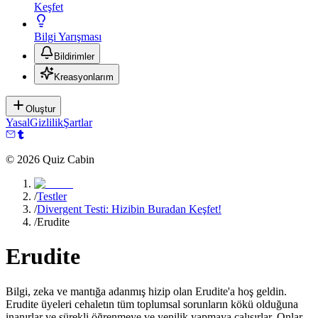
Keşfet
Bilgi Yarışması
Bildirimler
Kreasyonlarım
Oluştur
Yasal
Gizlilik
Şartlar
©
2026
Quiz Cabin
/
Testler
/
Divergent Testi: Hizibin Buradan Keşfet!
/
Erudite
Erudite
Bilgi, zeka ve mantığa adanmış hizip olan Erudite'a hoş geldin.
Erudite üyeleri cehaletın tüm toplumsal sorunların kökü olduğuna
inanırlar ve sürekli öğrenmeye ve yenilik yapmaya çalışırlar. Onlar