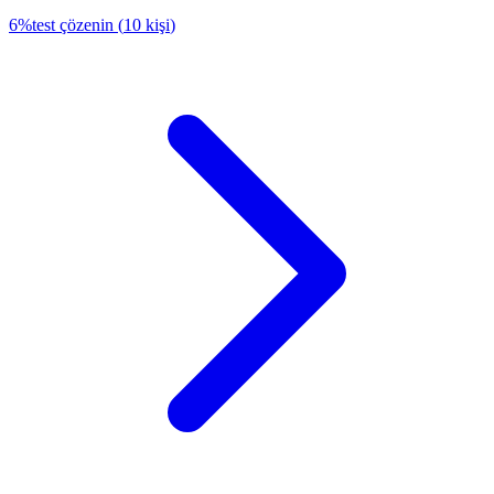
6
%
test çözenin
(
10
kişi
)