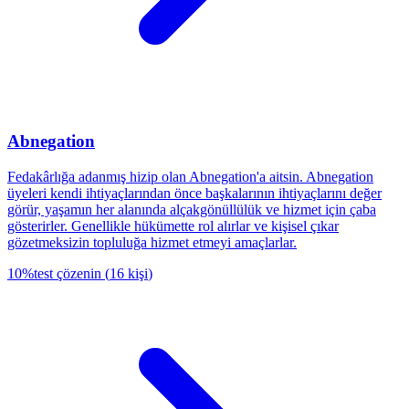
Abnegation
Fedakârlığa adanmış hizip olan Abnegation'a aitsin. Abnegation
üyeleri kendi ihtiyaçlarından önce başkalarının ihtiyaçlarını değer
görür, yaşamın her alanında alçakgönüllülük ve hizmet için çaba
gösterirler. Genellikle hükümette rol alırlar ve kişisel çıkar
gözetmeksizin topluluğa hizmet etmeyi amaçlarlar.
10
%
test çözenin
(
16
kişi
)