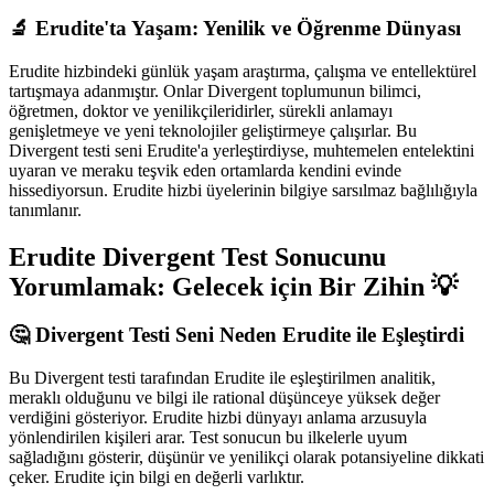
🔬 Erudite'ta Yaşam: Yenilik ve Öğrenme Dünyası
Erudite hizbindeki günlük yaşam araştırma, çalışma ve entellektürel
tartışmaya adanmıştır. Onlar Divergent toplumunun bilimci,
öğretmen, doktor ve yenilikçileridirler, sürekli anlamayı
genişletmeye ve yeni teknolojiler geliştirmeye çalışırlar. Bu
Divergent testi seni Erudite'a yerleştirdiyse, muhtemelen entelektini
uyaran ve meraku teşvik eden ortamlarda kendini evinde
hissediyorsun. Erudite hizbi üyelerinin bilgiye sarsılmaz bağlılığıyla
tanımlanır.
Erudite Divergent Test Sonucunu
Yorumlamak: Gelecek için Bir Zihin 💡
🤔 Divergent Testi Seni Neden Erudite ile Eşleştirdi
Bu Divergent testi tarafından Erudite ile eşleştirilmen analitik,
meraklı olduğunu ve bilgi ile rational düşünceye yüksek değer
verdiğini gösteriyor. Erudite hizbi dünyayı anlama arzusuyla
yönlendirilen kişileri arar. Test sonucun bu ilkelerle uyum
sağladığını gösterir, düşünür ve yenilikçi olarak potansiyeline dikkati
çeker. Erudite için bilgi en değerli varlıktır.