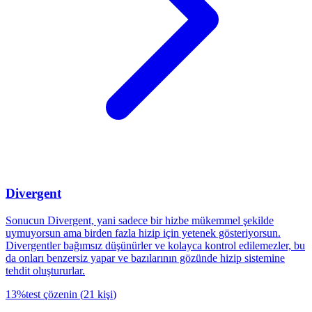
Divergent
Sonucun Divergent, yani sadece bir hizbe mükemmel şekilde
uymuyorsun ama birden fazla hizip için yetenek gösteriyorsun.
Divergentler bağımsız düşünürler ve kolayca kontrol edilemezler, bu
da onları benzersiz yapar ve bazılarının gözünde hizip sistemine
tehdit oluştururlar.
13
%
test çözenin
(
21
kişi
)