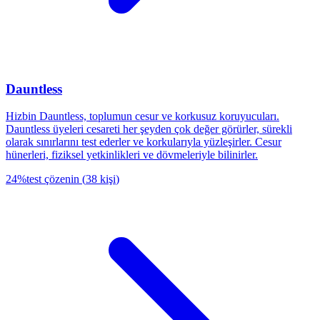
Dauntless
Hizbin Dauntless, toplumun cesur ve korkusuz koruyucuları.
Dauntless üyeleri cesareti her şeyden çok değer görürler, sürekli
olarak sınırlarını test ederler ve korkularıyla yüzleşirler. Cesur
hünerleri, fiziksel yetkinlikleri ve dövmeleriyle bilinirler.
24
%
test çözenin
(
38
kişi
)