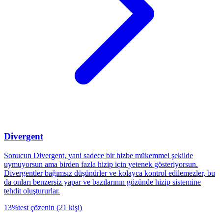
Divergent
Sonucun Divergent, yani sadece bir hizbe mükemmel şekilde
uymuyorsun ama birden fazla hizip için yetenek gösteriyorsun.
Divergentler bağımsız düşünürler ve kolayca kontrol edilemezler, bu
da onları benzersiz yapar ve bazılarının gözünde hizip sistemine
tehdit oluştururlar.
13
%
test çözenin
(
21
kişi
)