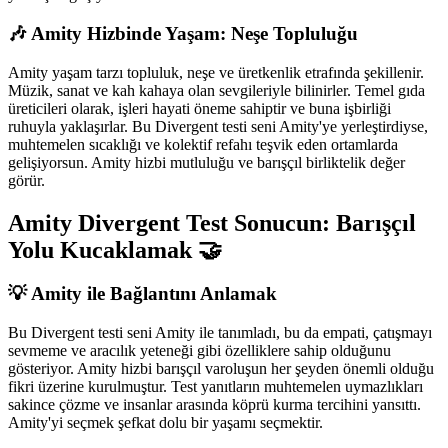
🎶 Amity Hizbinde Yaşam: Neşe Topluluğu
Amity yaşam tarzı topluluk, neşe ve üretkenlik etrafında şekillenir.
Müzik, sanat ve kah kahaya olan sevgileriyle bilinirler. Temel gıda
üreticileri olarak, işleri hayati öneme sahiptir ve buna işbirliği
ruhuyla yaklaşırlar. Bu Divergent testi seni Amity'ye yerleştirdiyse,
muhtemelen sıcaklığı ve kolektif refahı teşvik eden ortamlarda
gelişiyorsun. Amity hizbi mutluluğu ve barışçıl birliktelik değer
görür.
Amity Divergent Test Sonucun: Barışçıl
Yolu Kucaklamak 🤝
💡 Amity ile Bağlantını Anlamak
Bu Divergent testi seni Amity ile tanımladı, bu da empati, çatışmayı
sevmeme ve aracılık yeteneği gibi özelliklere sahip olduğunu
gösteriyor. Amity hizbi barışçıl varoluşun her şeyden önemli olduğu
fikri üzerine kurulmuştur. Test yanıtların muhtemelen uymazlıkları
sakince çözme ve insanlar arasında köprü kurma tercihini yansıttı.
Amity'yi seçmek şefkat dolu bir yaşamı seçmektir.