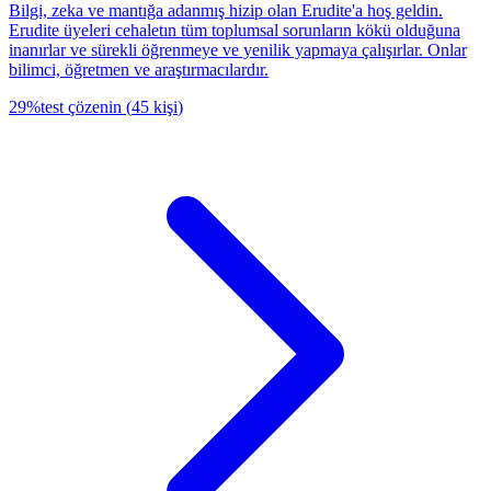
Bilgi, zeka ve mantığa adanmış hizip olan Erudite'a hoş geldin.
Erudite üyeleri cehaletın tüm toplumsal sorunların kökü olduğuna
inanırlar ve sürekli öğrenmeye ve yenilik yapmaya çalışırlar. Onlar
bilimci, öğretmen ve araştırmacılardır.
29
%
test çözenin
(
45
kişi
)