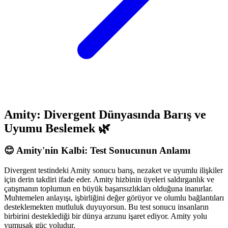
Amity: Divergent Dünyasında Barış ve
Uyumu Beslemek 🌿
😊 Amity'nin Kalbi: Test Sonucunun Anlamı
Divergent testindeki Amity sonucu barış, nezaket ve uyumlu ilişkiler
için derin takdiri ifade eder. Amity hizbinin üyeleri saldırganlık ve
çatışmanın toplumun en büyük başarısızlıkları olduğuna inanırlar.
Muhtemelen anlayışı, işbirliğini değer görüyor ve olumlu bağlantıları
desteklemekten mutluluk duyuyorsun. Bu test sonucu insanların
birbirini desteklediği bir dünya arzunu işaret ediyor. Amity yolu
yumuşak güç yoludur.