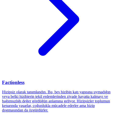
Factionless
Hizipsiz olarak tanımlandın. Bu, beş hizibin katı yapısına uymadığın
veya belki hizibierin tekil erdemlerinden ziyade hayatta kalmayı ve
bağımsızlığı değer gördüğün anlamına geliyor. Hizipsizler toplumun
kenarında yaşarlar, çoğunlukla mücadele ederler ama hizip
dogmasından da özgürdürler.