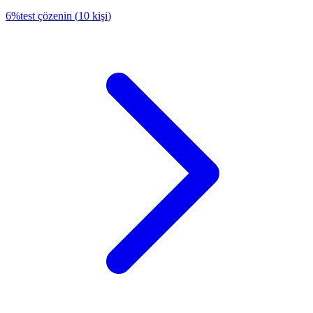
6
%
test çözenin
(
10
kişi
)