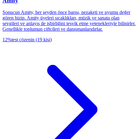
Amity
Sonucun Amity, her şeyden önce barışı, nezaketi ve uyumu değer
gören hizip. Amity üyeleri sıcaklıkları, müzik ve sanata olan
sevgileri ve anlayış ile işbirliğini teşvik etme yetenekleriyle bilinirler.
Genellikle toplumun çiftçileri ve danışmanlarıdırlar.
12
%
test çözenin
(
19
kişi
)