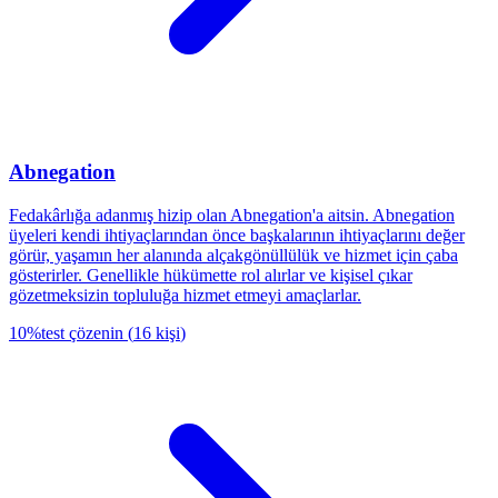
Abnegation
Fedakârlığa adanmış hizip olan Abnegation'a aitsin. Abnegation
üyeleri kendi ihtiyaçlarından önce başkalarının ihtiyaçlarını değer
görür, yaşamın her alanında alçakgönüllülük ve hizmet için çaba
gösterirler. Genellikle hükümette rol alırlar ve kişisel çıkar
gözetmeksizin topluluğa hizmet etmeyi amaçlarlar.
10
%
test çözenin
(
16
kişi
)