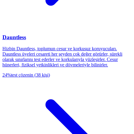
Dauntless
Hizbin Dauntless, toplumun cesur ve korkusuz koruyucuları.
Dauntless üyeleri cesareti her şeyden çok değer görürler, sürekli
olarak sınırlarını test ederler ve korkularıyla yüzleşirler. Cesur
hünerleri, fiziksel yetkinlikleri ve dövmeleriyle bilinirler.
24
%
test çözenin
(
38
kişi
)