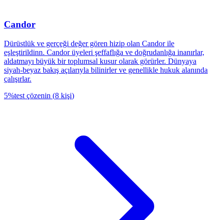
Candor
Dürüstlük ve gerçeği değer gören hizip olan Candor ile
eşleştirildinn. Candor üyeleri şeffaflığa ve doğrudanlığa inanırlar,
aldatmayı büyük bir toplumsal kusur olarak görürler. Dünyaya
siyah-beyaz bakış açılarıyla bilinirler ve genellikle hukuk alanında
çalışırlar.
5
%
test çözenin
(
8
kişi
)