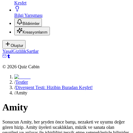
Keşfet
Bilgi Yarışması
Bildirimler
Kreasyonlarım
Oluştur
Yasal
Gizlilik
Şartlar
©
2026
Quiz Cabin
/
Testler
/
Divergent Testi: Hizibin Buradan Keşfet!
/
Amity
Amity
Sonucun Amity, her şeyden önce barışı, nezaketi ve uyumu değer
gören hizip. Amity üyeleri sıcaklıkları, müzik ve sanata olan
sevgileri ve anlayış ile işbirliğini teşvik etme yetenekleriyle bilinirler.