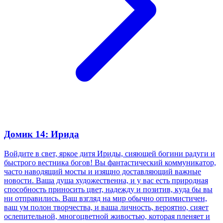
Домик 14: Ирида
Войдите в свет, яркое дитя Ириды, сияющей богини радуги и
быстрого вестника богов! Вы фантастический коммуникатор,
часто наводящий мосты и изящно доставляющий важные
новости. Ваша душа художественна, и у вас есть природная
способность приносить цвет, надежду и позитив, куда бы вы
ни отправились. Ваш взгляд на мир обычно оптимистичен,
ваш ум полон творчества, и ваша личность, вероятно, сияет
ослепительной, многоцветной живостью, которая пленяет и