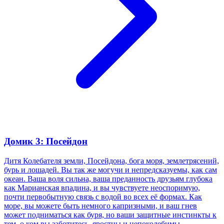
Домик 3: Посейдон
Дитя Колебателя земли, Посейдона, бога моря, землетрясений,
бурь и лошадей. Вы так же могучи и непредсказуемы, как сам
океан. Ваша воля сильна, ваша преданность друзьям глубока
как Марианская впадина, и вы чувствуете неоспоримую,
почти первобытную связь с водой во всех её формах. Как
море, вы можете быть немного капризными, и ваш гнев
может подниматься как буря, но ваши защитные инстинкты к
тем, о ком вы заботитесь, яростны и непоколебимы.