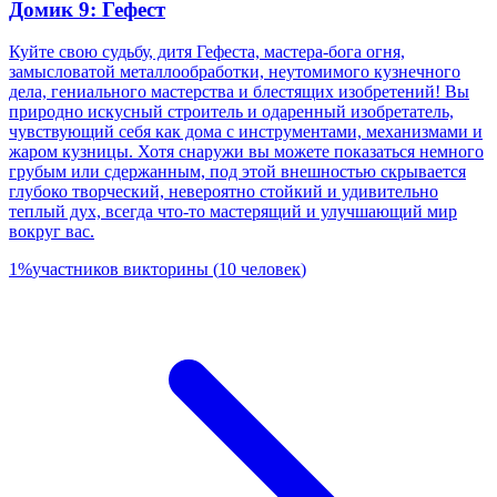
Домик 9: Гефест
Куйте свою судьбу, дитя Гефеста, мастера-бога огня,
замысловатой металлообработки, неутомимого кузнечного
дела, гениального мастерства и блестящих изобретений! Вы
природно искусный строитель и одаренный изобретатель,
чувствующий себя как дома с инструментами, механизмами и
жаром кузницы. Хотя снаружи вы можете показаться немного
грубым или сдержанным, под этой внешностью скрывается
глубоко творческий, невероятно стойкий и удивительно
теплый дух, всегда что-то мастерящий и улучшающий мир
вокруг вас.
1
%
участников викторины
(
10
человек
)