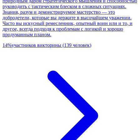
природным даром стратегического мышления и способностью
руководить с тактическим блеском в сложных ситуациях.
Знания, разум и демонстрируемое мастерство — это
добродетели, которые вы держите в высочайшем уважении.
Часто вы искусный ремесленник, опытный воин или и то, и
другое, всегда подходя к проблемам с логикой и хорошо
продуманным планом.
14
%
участников викторины
(
139
человек
)