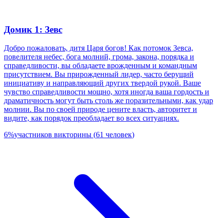
Домик 1: Зевс
Добро пожаловать, дитя Царя богов! Как потомок Зевса,
повелителя небес, бога молний, грома, закона, порядка и
справедливости, вы обладаете врожденным и командным
присутствием. Вы прирожденный лидер, часто берущий
инициативу и направляющий других твердой рукой. Ваше
чувство справедливости мощно, хотя иногда ваша гордость и
драматичность могут быть столь же поразительными, как удар
молнии. Вы по своей природе цените власть, авторитет и
видите, как порядок преобладает во всех ситуациях.
6
%
участников викторины
(
61
человек
)