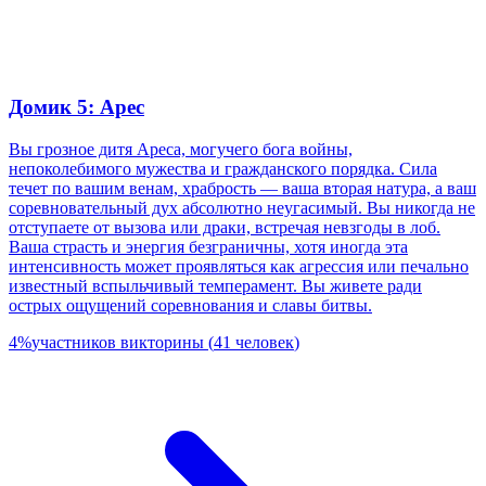
Домик 5: Арес
Вы грозное дитя Ареса, могучего бога войны,
непоколебимого мужества и гражданского порядка. Сила
течет по вашим венам, храбрость — ваша вторая натура, а ваш
соревновательный дух абсолютно неугасимый. Вы никогда не
отступаете от вызова или драки, встречая невзгоды в лоб.
Ваша страсть и энергия безграничны, хотя иногда эта
интенсивность может проявляться как агрессия или печально
известный вспыльчивый темперамент. Вы живете ради
острых ощущений соревнования и славы битвы.
4
%
участников викторины
(
41
человек
)