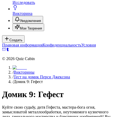
Исследовать
Викторина
Уведомления
Мои Творения
Создать
Правовая информация
Конфиденциальность
Условия
©
2026
Quiz Cabin
/
Викторины
/
Тест на домик Перси Джексона
/
Домик 9: Гефест
Домик 9: Гефест
Куйте свою судьбу, дитя Гефеста, мастера-бога огня,
замысловатой металлообработки, неутомимого кузнечного
дела, гениального мастерства и блестящих изобретений! Вы