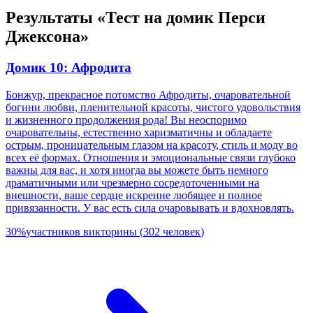
Результаты «Тест на домик Перси
Джексона»
Домик 10: Афродита
Бонжур, прекрасное потомство Афродиты, очаровательной
богини любви, пленительной красоты, чистого удовольствия
и жизненного продолжения рода! Вы неоспоримо
очаровательны, естественно харизматичны и обладаете
острым, проницательным глазом на красоту, стиль и моду во
всех её формах. Отношения и эмоциональные связи глубоко
важны для вас, и хотя иногда вы можете быть немного
драматичными или чрезмерно сосредоточенными на
внешности, ваше сердце искренне любящее и полное
привязанности. У вас есть сила очаровывать и вдохновлять.
30
%
участников викторины
(
302
человек
)