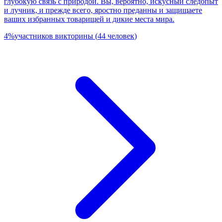
глубокую связь с природой. Вы, вероятно, искусный следопыт
и лучник, и прежде всего, яростно преданны и защищаете
ваших избранных товарищей и дикие места мира.
4
%
участников викторины
(
44
человек
)