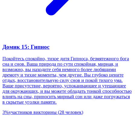
Домик 15: Гипнос
Покойтесь спокойно, тихое дитя Гипноса, безмятежного бога
сна и снов. Ваша природа по сути спокойная, мирная, и
возможно, вы находите себя немного более любящими
дремоту и тихие моменты, чем другие. Вы глубоко цените
отдых, восстановительную силу снов и покой тихого ума.
Ваше присутствие, вероятно, успокаивающее и утешающее
для окружающих, и вы можете обладать тонкой способностью
влиять на сны, приносить мирный сон или даже погружаться
в скрытые уголки памяти.
3
%
участников викторины
(
28
человек
)