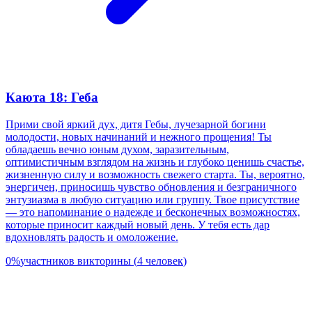
Каюта 18: Геба
Прими свой яркий дух, дитя Гебы, лучезарной богини
молодости, новых начинаний и нежного прощения! Ты
обладаешь вечно юным духом, заразительным,
оптимистичным взглядом на жизнь и глубоко ценишь счастье,
жизненную силу и возможность свежего старта. Ты, вероятно,
энергичен, приносишь чувство обновления и безграничного
энтузиазма в любую ситуацию или группу. Твое присутствие
— это напоминание о надежде и бесконечных возможностях,
которые приносит каждый новый день. У тебя есть дар
вдохновлять радость и омоложение.
0
%
участников викторины
(
4
человек
)