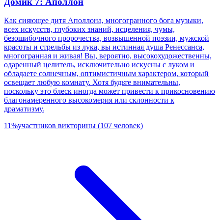
Домик 7: Аполлон
Как сияющее дитя Аполлона, многогранного бога музыки,
всех искусств, глубоких знаний, исцеления, чумы,
безошибочного пророчества, возвышенной поэзии, мужской
красоты и стрельбы из лука, вы истинная душа Ренессанса,
многогранная и живая! Вы, вероятно, высокохудожественны,
одаренный целитель, исключительно искусны с луком и
обладаете солнечным, оптимистичным характером, который
освещает любую комнату. Хотя будьте внимательны,
поскольку это блеск иногда может привести к прикосновению
благонамеренного высокомерия или склонности к
драматизму.
11
%
участников викторины
(
107
человек
)