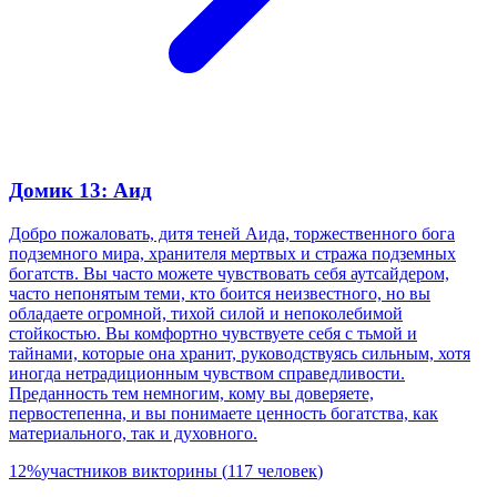
Домик 13: Аид
Добро пожаловать, дитя теней Аида, торжественного бога
подземного мира, хранителя мертвых и стража подземных
богатств. Вы часто можете чувствовать себя аутсайдером,
часто непонятым теми, кто боится неизвестного, но вы
обладаете огромной, тихой силой и непоколебимой
стойкостью. Вы комфортно чувствуете себя с тьмой и
тайнами, которые она хранит, руководствуясь сильным, хотя
иногда нетрадиционным чувством справедливости.
Преданность тем немногим, кому вы доверяете,
первостепенна, и вы понимаете ценность богатства, как
материального, так и духовного.
12
%
участников викторины
(
117
человек
)