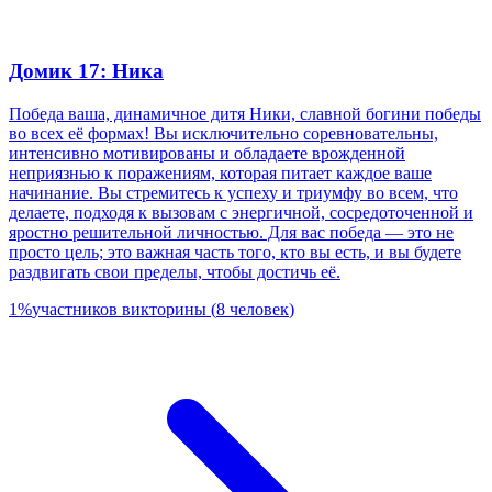
Домик 17: Ника
Победа ваша, динамичное дитя Ники, славной богини победы
во всех её формах! Вы исключительно соревновательны,
интенсивно мотивированы и обладаете врожденной
неприязнью к поражениям, которая питает каждое ваше
начинание. Вы стремитесь к успеху и триумфу во всем, что
делаете, подходя к вызовам с энергичной, сосредоточенной и
яростно решительной личностью. Для вас победа — это не
просто цель; это важная часть того, кто вы есть, и вы будете
раздвигать свои пределы, чтобы достичь её.
1
%
участников викторины
(
8
человек
)