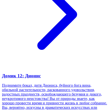
Домик 12: Дионис
Поднимите бокал, дитя Диониса, буйного бога вина,
обильной растительности, раскованного удовольствия,
радостных празднеств, освобождающего безумия и дикого,
неукротимого неистовства! Вы от природы знаете, как
хорошо провести время и привнести жизнь в любое собрание.
Вы, вероятно, искусны в драматических искусствах или