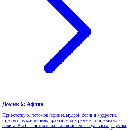
Домик 6: Афина
Приветствую, потомок Афины, мудрой богини мудрости,
стратегической войны, практических ремесел и праведного
совета. Вы благословлены высокоинтеллектуальным разумом,