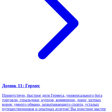
Домик 11: Гермес
Приветствую, быстрое дитя Гермеса, универсального бога
торговли, геральдики, купцов, коммерции, дорог, хитрых
воров, умного обмана, захватывающего спорта, усталых
путешественников и опытных атлетов! Вы поистине мастер