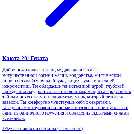
Каюта 20: Геката
Добро пожаловать в тени, мудрое дитя Гекаты,
могущественной богини магии, колдовства, мистической
ночи, светящейся луны, блуждающих духов и древней
некромантии. Ты обладаешь таинственной аурой, глубокой,
врожденной мудростью и естественным, мощным сродством к
тайным искусствам и невидимому миру, который лежит за
завесой. Ты комфортно чувствуешь себя с секретами,
загадочным и глубокой силой мистического. Твой путь часто
один из одиночного изучения и овладения скрытыми силами
вселенной.
1
%
участников викторины
(
15
человек
)