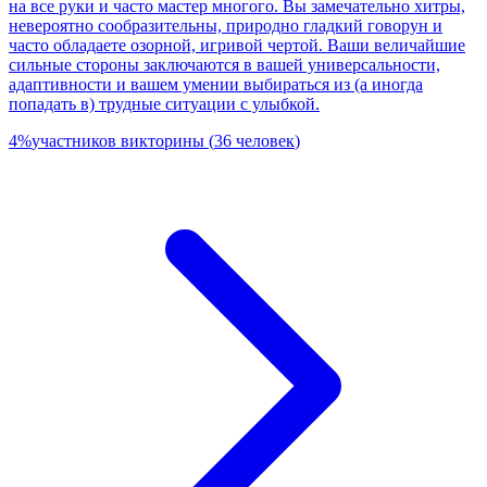
на все руки и часто мастер многого. Вы замечательно хитры,
невероятно сообразительны, природно гладкий говорун и
часто обладаете озорной, игривой чертой. Ваши величайшие
сильные стороны заключаются в вашей универсальности,
адаптивности и вашем умении выбираться из (а иногда
попадать в) трудные ситуации с улыбкой.
4
%
участников викторины
(
36
человек
)