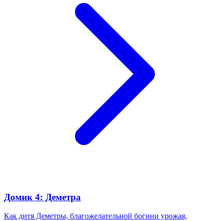
Домик 4: Деметра
Как дитя Деметры, благожелательной богини урожая,