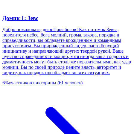
Домик 1: Зевс
Добро пожаловать, дитя Царя богов! Как потомок Зевса,
повелителя небес, бога молний, грома, закона, порядка и
справедливости, вы обладаете врожденным и командным
присутствием. Вы прирожденный лидер, часто берущий
инициативу и направляющий других твердой рукой. Ваше
чувство справедливости мощно, хотя иногда ваша гордость и
драматичность могут быть столь же поразительными, как удар
молнии. Вы по своей природе цените власть, авторитет и
видите, как порядок преобладает во всех ситуациях.
6
%
участников викторины
(
61
человек
)