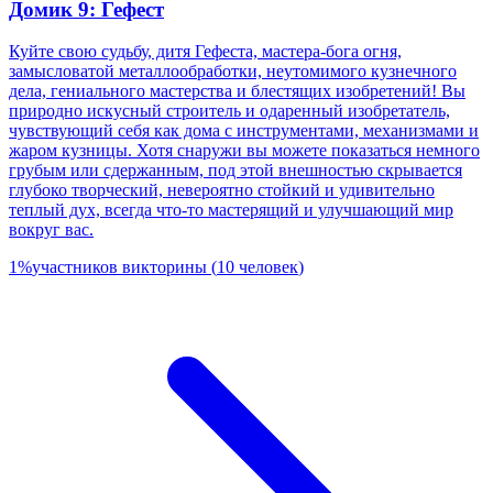
Домик 9: Гефест
Куйте свою судьбу, дитя Гефеста, мастера-бога огня,
замысловатой металлообработки, неутомимого кузнечного
дела, гениального мастерства и блестящих изобретений! Вы
природно искусный строитель и одаренный изобретатель,
чувствующий себя как дома с инструментами, механизмами и
жаром кузницы. Хотя снаружи вы можете показаться немного
грубым или сдержанным, под этой внешностью скрывается
глубоко творческий, невероятно стойкий и удивительно
теплый дух, всегда что-то мастерящий и улучшающий мир
вокруг вас.
1
%
участников викторины
(
10
человек
)