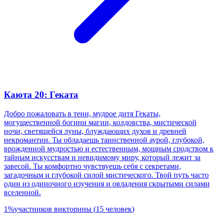
Каюта 20: Геката
Добро пожаловать в тени, мудрое дитя Гекаты,
могущественной богини магии, колдовства, мистической
ночи, светящейся луны, блуждающих духов и древней
некромантии. Ты обладаешь таинственной аурой, глубокой,
врожденной мудростью и естественным, мощным сродством к
тайным искусствам и невидимому миру, который лежит за
завесой. Ты комфортно чувствуешь себя с секретами,
загадочным и глубокой силой мистического. Твой путь часто
один из одиночного изучения и овладения скрытыми силами
вселенной.
1
%
участников викторины
(
15
человек
)