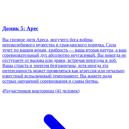
Домик 5: Арес
Вы грозное дитя Ареса, могучего бога войны,
непоколебимого мужества и гражданского порядка. Сила
течет по вашим венам, храбрость — ваша вторая натура, а ваш
соревновательный дух абсолютно неугасимый. Вы никогда не
отступаете от вызова или драки, встречая невзгоды в лоб.
Ваша страсть и энергия безграничны, хотя иногда эта
интенсивность может проявляться как агрессия или печально
известный вспыльчивый темперамент. Вы живете ради
острых ощущений соревнования и славы битвы.
4
%
участников викторины
(
41
человек
)