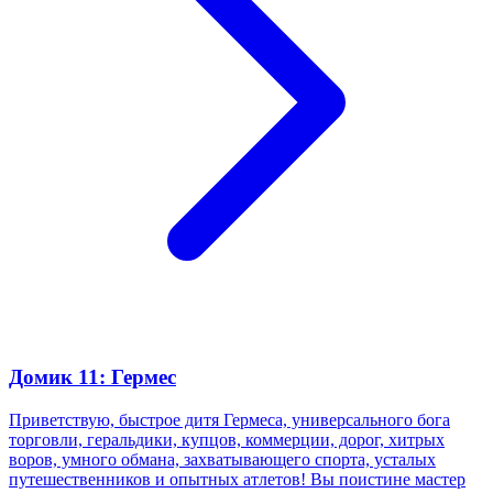
Домик 11: Гермес
Приветствую, быстрое дитя Гермеса, универсального бога
торговли, геральдики, купцов, коммерции, дорог, хитрых
воров, умного обмана, захватывающего спорта, усталых
путешественников и опытных атлетов! Вы поистине мастер