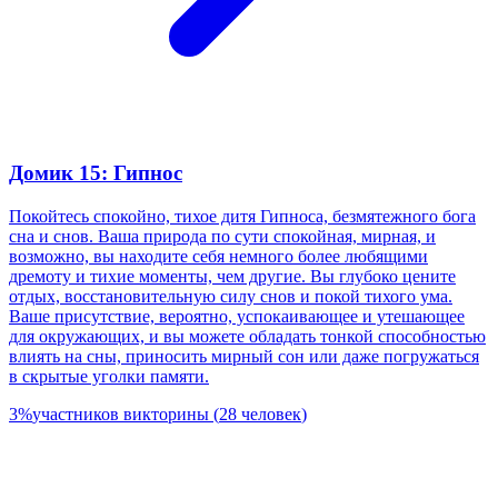
Домик 15: Гипнос
Покойтесь спокойно, тихое дитя Гипноса, безмятежного бога
сна и снов. Ваша природа по сути спокойная, мирная, и
возможно, вы находите себя немного более любящими
дремоту и тихие моменты, чем другие. Вы глубоко цените
отдых, восстановительную силу снов и покой тихого ума.
Ваше присутствие, вероятно, успокаивающее и утешающее
для окружающих, и вы можете обладать тонкой способностью
влиять на сны, приносить мирный сон или даже погружаться
в скрытые уголки памяти.
3
%
участников викторины
(
28
человек
)