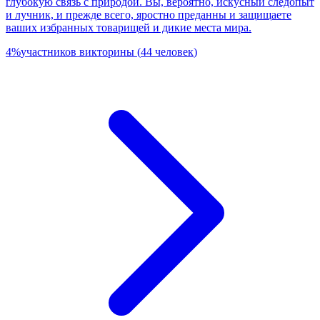
глубокую связь с природой. Вы, вероятно, искусный следопыт
и лучник, и прежде всего, яростно преданны и защищаете
ваших избранных товарищей и дикие места мира.
4
%
участников викторины
(
44
человек
)