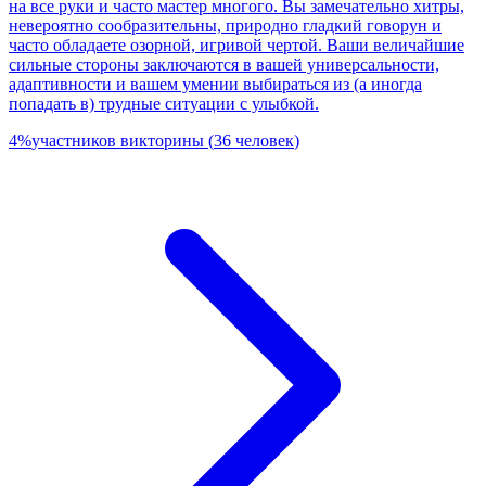
на все руки и часто мастер многого. Вы замечательно хитры,
невероятно сообразительны, природно гладкий говорун и
часто обладаете озорной, игривой чертой. Ваши величайшие
сильные стороны заключаются в вашей универсальности,
адаптивности и вашем умении выбираться из (а иногда
попадать в) трудные ситуации с улыбкой.
4
%
участников викторины
(
36
человек
)