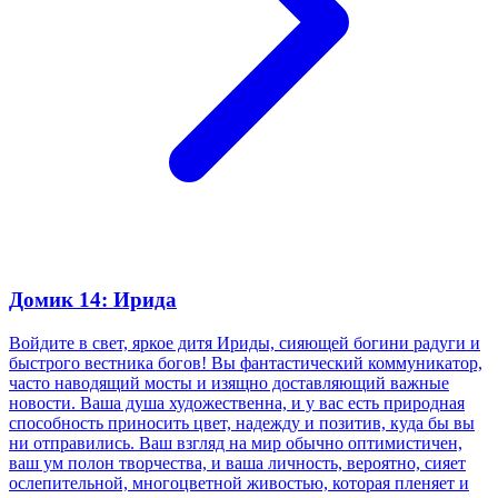
Домик 14: Ирида
Войдите в свет, яркое дитя Ириды, сияющей богини радуги и
быстрого вестника богов! Вы фантастический коммуникатор,
часто наводящий мосты и изящно доставляющий важные
новости. Ваша душа художественна, и у вас есть природная
способность приносить цвет, надежду и позитив, куда бы вы
ни отправились. Ваш взгляд на мир обычно оптимистичен,
ваш ум полон творчества, и ваша личность, вероятно, сияет
ослепительной, многоцветной живостью, которая пленяет и