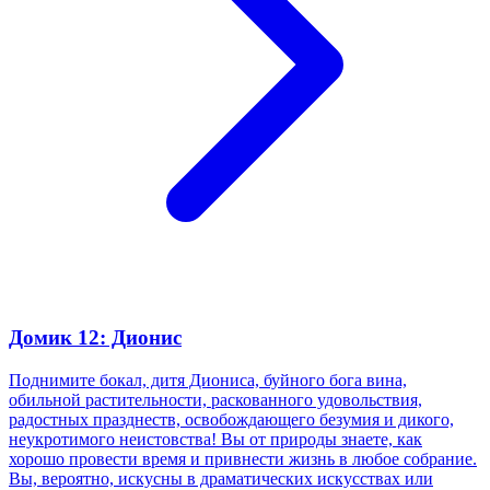
Домик 12: Дионис
Поднимите бокал, дитя Диониса, буйного бога вина,
обильной растительности, раскованного удовольствия,
радостных празднеств, освобождающего безумия и дикого,
неукротимого неистовства! Вы от природы знаете, как
хорошо провести время и привнести жизнь в любое собрание.
Вы, вероятно, искусны в драматических искусствах или