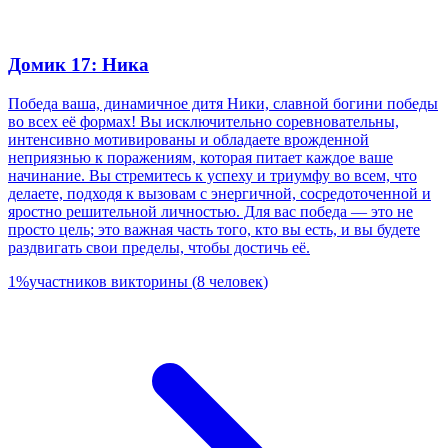
Домик 17: Ника
Победа ваша, динамичное дитя Ники, славной богини победы
во всех её формах! Вы исключительно соревновательны,
интенсивно мотивированы и обладаете врожденной
неприязнью к поражениям, которая питает каждое ваше
начинание. Вы стремитесь к успеху и триумфу во всем, что
делаете, подходя к вызовам с энергичной, сосредоточенной и
яростно решительной личностью. Для вас победа — это не
просто цель; это важная часть того, кто вы есть, и вы будете
раздвигать свои пределы, чтобы достичь её.
1
%
участников викторины
(
8
человек
)