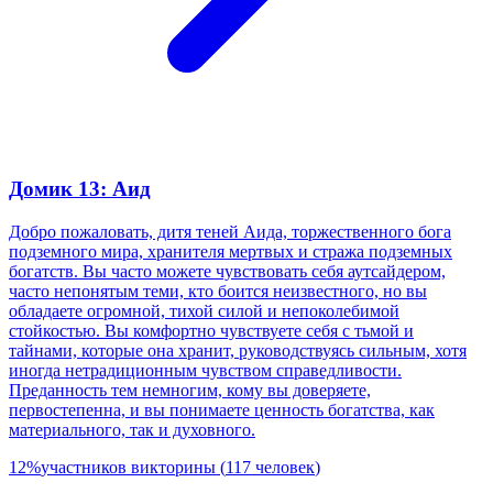
Домик 13: Аид
Добро пожаловать, дитя теней Аида, торжественного бога
подземного мира, хранителя мертвых и стража подземных
богатств. Вы часто можете чувствовать себя аутсайдером,
часто непонятым теми, кто боится неизвестного, но вы
обладаете огромной, тихой силой и непоколебимой
стойкостью. Вы комфортно чувствуете себя с тьмой и
тайнами, которые она хранит, руководствуясь сильным, хотя
иногда нетрадиционным чувством справедливости.
Преданность тем немногим, кому вы доверяете,
первостепенна, и вы понимаете ценность богатства, как
материального, так и духовного.
12
%
участников викторины
(
117
человек
)