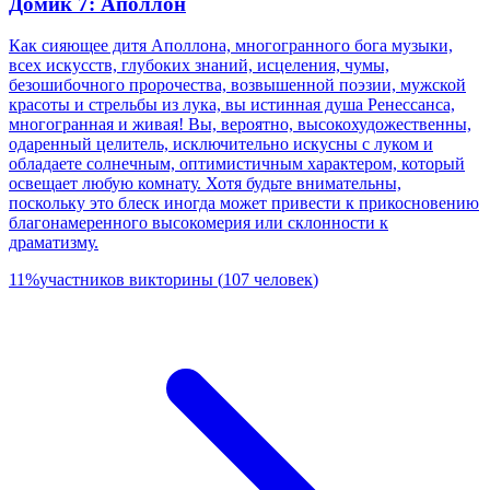
Домик 7: Аполлон
Как сияющее дитя Аполлона, многогранного бога музыки,
всех искусств, глубоких знаний, исцеления, чумы,
безошибочного пророчества, возвышенной поэзии, мужской
красоты и стрельбы из лука, вы истинная душа Ренессанса,
многогранная и живая! Вы, вероятно, высокохудожественны,
одаренный целитель, исключительно искусны с луком и
обладаете солнечным, оптимистичным характером, который
освещает любую комнату. Хотя будьте внимательны,
поскольку это блеск иногда может привести к прикосновению
благонамеренного высокомерия или склонности к
драматизму.
11
%
участников викторины
(
107
человек
)