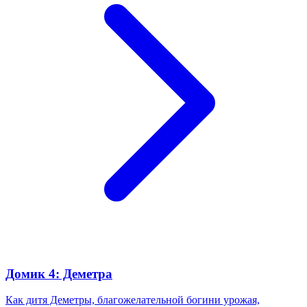
Домик 4: Деметра
Как дитя Деметры, благожелательной богини урожая,