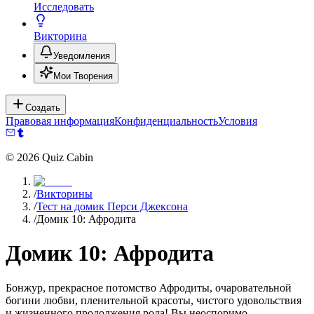
Исследовать
Викторина
Уведомления
Мои Творения
Создать
Правовая информация
Конфиденциальность
Условия
©
2026
Quiz Cabin
/
Викторины
/
Тест на домик Перси Джексона
/
Домик 10: Афродита
Домик 10: Афродита
Бонжур, прекрасное потомство Афродиты, очаровательной
богини любви, пленительной красоты, чистого удовольствия
и жизненного продолжения рода! Вы неоспоримо