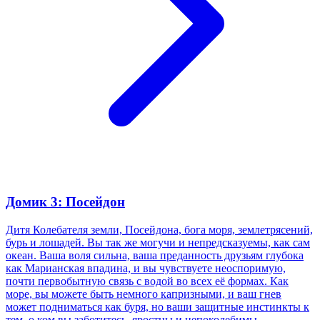
Домик 3: Посейдон
Дитя Колебателя земли, Посейдона, бога моря, землетрясений,
бурь и лошадей. Вы так же могучи и непредсказуемы, как сам
океан. Ваша воля сильна, ваша преданность друзьям глубока
как Марианская впадина, и вы чувствуете неоспоримую,
почти первобытную связь с водой во всех её формах. Как
море, вы можете быть немного капризными, и ваш гнев
может подниматься как буря, но ваши защитные инстинкты к
тем, о ком вы заботитесь, яростны и непоколебимы.