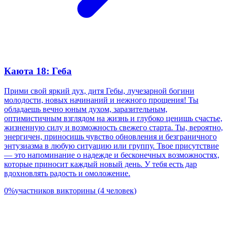
Каюта 18: Геба
Прими свой яркий дух, дитя Гебы, лучезарной богини
молодости, новых начинаний и нежного прощения! Ты
обладаешь вечно юным духом, заразительным,
оптимистичным взглядом на жизнь и глубоко ценишь счастье,
жизненную силу и возможность свежего старта. Ты, вероятно,
энергичен, приносишь чувство обновления и безграничного
энтузиазма в любую ситуацию или группу. Твое присутствие
— это напоминание о надежде и бесконечных возможностях,
которые приносит каждый новый день. У тебя есть дар
вдохновлять радость и омоложение.
0
%
участников викторины
(
4
человек
)