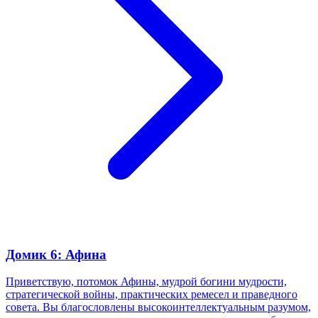
Домик 6: Афина
Приветствую, потомок Афины, мудрой богини мудрости,
стратегической войны, практических ремесел и праведного
совета. Вы благословлены высокоинтеллектуальным разумом,