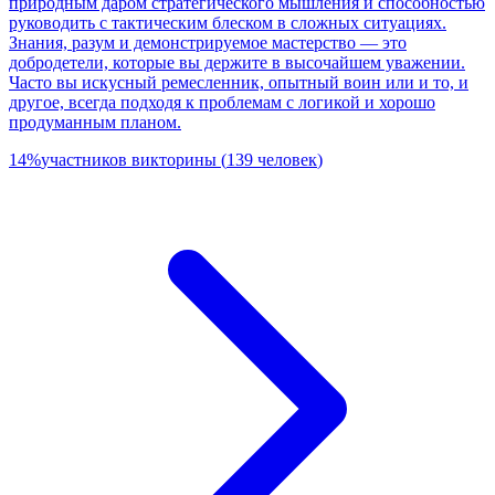
природным даром стратегического мышления и способностью
руководить с тактическим блеском в сложных ситуациях.
Знания, разум и демонстрируемое мастерство — это
добродетели, которые вы держите в высочайшем уважении.
Часто вы искусный ремесленник, опытный воин или и то, и
другое, всегда подходя к проблемам с логикой и хорошо
продуманным планом.
14
%
участников викторины
(
139
человек
)