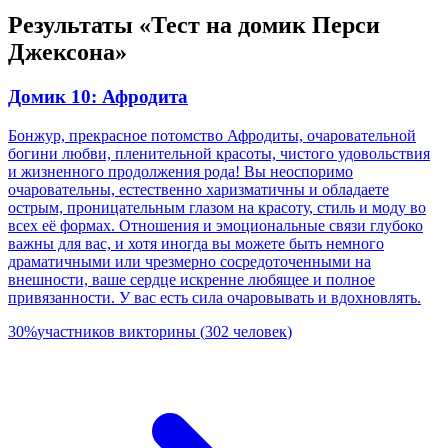
Результаты «Тест на домик Перси
Джексона»
Домик 10: Афродита
Бонжур, прекрасное потомство Афродиты, очаровательной
богини любви, пленительной красоты, чистого удовольствия
и жизненного продолжения рода! Вы неоспоримо
очаровательны, естественно харизматичны и обладаете
острым, проницательным глазом на красоту, стиль и моду во
всех её формах. Отношения и эмоциональные связи глубоко
важны для вас, и хотя иногда вы можете быть немного
драматичными или чрезмерно сосредоточенными на
внешности, ваше сердце искренне любящее и полное
привязанности. У вас есть сила очаровывать и вдохновлять.
30
%
участников викторины
(
302
человек
)