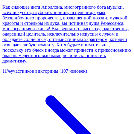
Как сияющее дитя Аполлона, многогранного бога музыки,
всех искусств, глубоких знаний, исцеления, чумы,
безошибочного пророчества, возвышенной поэзии, мужской
красоты и стрельбы из лука, вы истинная душа Ренессанса,
многогранная и живая! Вы, вероятно, высокохудожественны,
одаренный целитель, исключительно искусны с луком и
обладаете солнечным, оптимистичным характером, который
освещает любую комнату. Хотя будьте внимательны,
поскольку это блеск иногда может привести к прикосновению
благонамеренного высокомерия или склонности к
драматизму.
11
%
участников викторины
(
107
человек
)