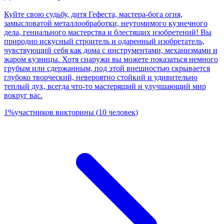
Куйте свою судьбу, дитя Гефеста, мастера-бога огня,
замысловатой металлообработки, неутомимого кузнечного
дела, гениального мастерства и блестящих изобретений! Вы
природно искусный строитель и одаренный изобретатель,
чувствующий себя как дома с инструментами, механизмами и
жаром кузницы. Хотя снаружи вы можете показаться немного
грубым или сдержанным, под этой внешностью скрывается
глубоко творческий, невероятно стойкий и удивительно
теплый дух, всегда что-то мастерящий и улучшающий мир
вокруг вас.
1
%
участников викторины
(
10
человек
)