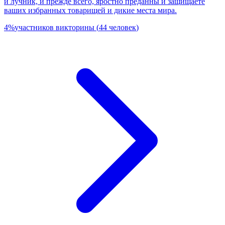
и лучник, и прежде всего, яростно преданны и защищаете
ваших избранных товарищей и дикие места мира.
4
%
участников викторины
(
44
человек
)