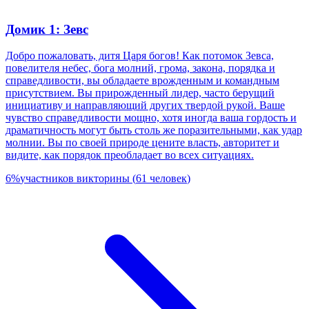
Домик 1: Зевс
Добро пожаловать, дитя Царя богов! Как потомок Зевса,
повелителя небес, бога молний, грома, закона, порядка и
справедливости, вы обладаете врожденным и командным
присутствием. Вы прирожденный лидер, часто берущий
инициативу и направляющий других твердой рукой. Ваше
чувство справедливости мощно, хотя иногда ваша гордость и
драматичность могут быть столь же поразительными, как удар
молнии. Вы по своей природе цените власть, авторитет и
видите, как порядок преобладает во всех ситуациях.
6
%
участников викторины
(
61
человек
)