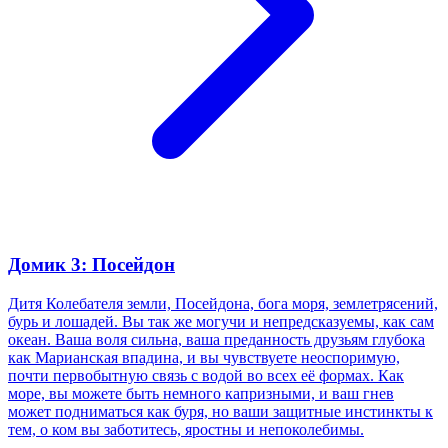
Домик 3: Посейдон
Дитя Колебателя земли, Посейдона, бога моря, землетрясений,
бурь и лошадей. Вы так же могучи и непредсказуемы, как сам
океан. Ваша воля сильна, ваша преданность друзьям глубока
как Марианская впадина, и вы чувствуете неоспоримую,
почти первобытную связь с водой во всех её формах. Как
море, вы можете быть немного капризными, и ваш гнев
может подниматься как буря, но ваши защитные инстинкты к
тем, о ком вы заботитесь, яростны и непоколебимы.