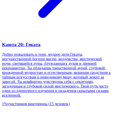
Каюта 20: Геката
Добро пожаловать в тени, мудрое дитя Гекаты,
могущественной богини магии, колдовства, мистической
ночи, светящейся луны, блуждающих духов и древней
некромантии. Ты обладаешь таинственной аурой, глубокой,
врожденной мудростью и естественным, мощным сродством к
тайным искусствам и невидимому миру, который лежит за
завесой. Ты комфортно чувствуешь себя с секретами,
загадочным и глубокой силой мистического. Твой путь часто
один из одиночного изучения и овладения скрытыми силами
вселенной.
1
%
участников викторины
(
15
человек
)