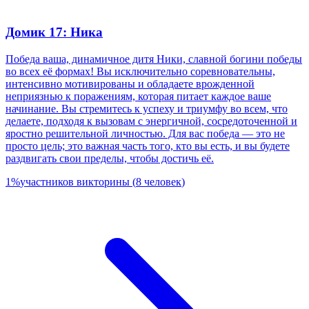
Домик 17: Ника
Победа ваша, динамичное дитя Ники, славной богини победы
во всех её формах! Вы исключительно соревновательны,
интенсивно мотивированы и обладаете врожденной
неприязнью к поражениям, которая питает каждое ваше
начинание. Вы стремитесь к успеху и триумфу во всем, что
делаете, подходя к вызовам с энергичной, сосредоточенной и
яростно решительной личностью. Для вас победа — это не
просто цель; это важная часть того, кто вы есть, и вы будете
раздвигать свои пределы, чтобы достичь её.
1
%
участников викторины
(
8
человек
)