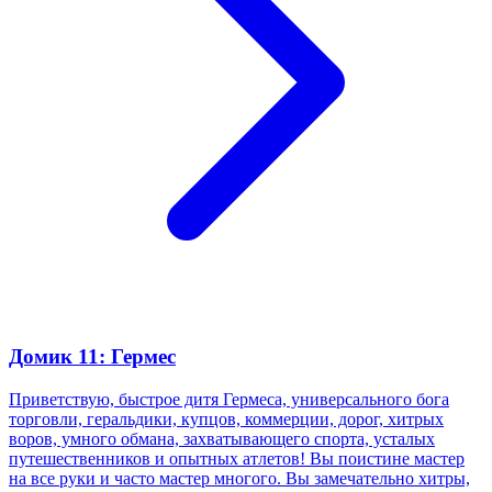
Домик 11: Гермес
Приветствую, быстрое дитя Гермеса, универсального бога
торговли, геральдики, купцов, коммерции, дорог, хитрых
воров, умного обмана, захватывающего спорта, усталых
путешественников и опытных атлетов! Вы поистине мастер
на все руки и часто мастер многого. Вы замечательно хитры,