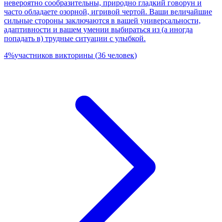
невероятно сообразительны, природно гладкий говорун и
часто обладаете озорной, игривой чертой. Ваши величайшие
сильные стороны заключаются в вашей универсальности,
адаптивности и вашем умении выбираться из (а иногда
попадать в) трудные ситуации с улыбкой.
4
%
участников викторины
(
36
человек
)