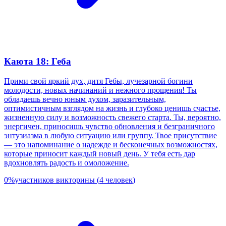
Каюта 18: Геба
Прими свой яркий дух, дитя Гебы, лучезарной богини
молодости, новых начинаний и нежного прощения! Ты
обладаешь вечно юным духом, заразительным,
оптимистичным взглядом на жизнь и глубоко ценишь счастье,
жизненную силу и возможность свежего старта. Ты, вероятно,
энергичен, приносишь чувство обновления и безграничного
энтузиазма в любую ситуацию или группу. Твое присутствие
— это напоминание о надежде и бесконечных возможностях,
которые приносит каждый новый день. У тебя есть дар
вдохновлять радость и омоложение.
0
%
участников викторины
(
4
человек
)