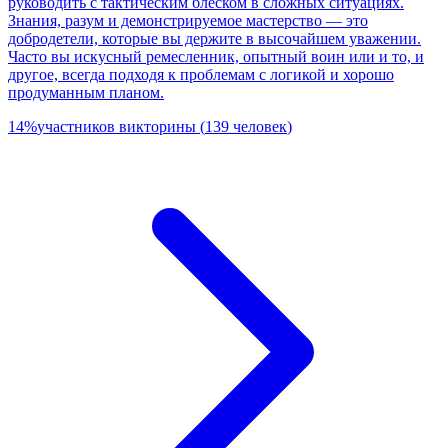
руководить с тактическим блеском в сложных ситуациях.
Знания, разум и демонстрируемое мастерство — это
добродетели, которые вы держите в высочайшем уважении.
Часто вы искусный ремесленник, опытный воин или и то, и
другое, всегда подходя к проблемам с логикой и хорошо
продуманным планом.
14
%
участников викторины
(
139
человек
)