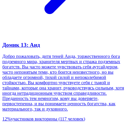
Домик 13: Аид
Добро пожаловать, дитя теней Аида, торжественного бога
подземного мира, хранителя мертвых и стража подземных
богатств. Вы часто можете чувствовать себя аутсайдером,
часто непонятым теми, кто боится неизвестного, но вы
обладаете огромной, тихой силой и непоколебимой
стойкостью. Вы комфортно чувствуете себя с тьмой и
тайнами, которые она хранит, руководствуясь сильным, хотя
иногда нетрадиционным чувством справедливости.
Преданность тем немногим, кому вы доверяете,
первостепенна, и вы понимаете ценность богатства, как
материального, так и духовного.
12
%
участников викторины
(
117
человек
)