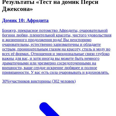
Результаты «Тест на домик Перси
Джексона»
Домик 10: Афродита
Бонжур, прекрасное потомство Афродиты, очаровательной
богини любви, пленительной красоты, чистого удовольствия
и жизненного продолжения рода! Вы неоспоримо
очаровательны, естественно харизматичны и обладаете
острым, проницательным глазом на красоту, стиль и моду во
всех её формах. Отношения и эмоциональные связи глубоко
важны для вас, и хотя иногда вы можете быть немного
драматичными или чрезмерно сосредоточенными на
внешности, ваше сердце искренне любящее и полное
привязанности. У вас есть сила очаровывать и вдохновлять.
30
%
участников викторины
(
302
человек
)