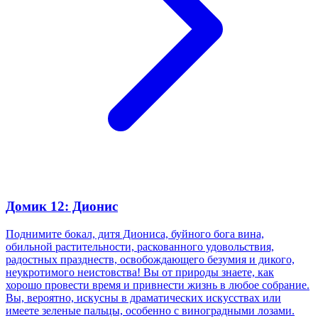
Домик 12: Дионис
Поднимите бокал, дитя Диониса, буйного бога вина,
обильной растительности, раскованного удовольствия,
радостных празднеств, освобождающего безумия и дикого,
неукротимого неистовства! Вы от природы знаете, как
хорошо провести время и привнести жизнь в любое собрание.
Вы, вероятно, искусны в драматических искусствах или
имеете зеленые пальцы, особенно с виноградными лозами.