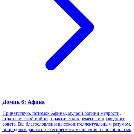
Домик 6: Афина
Приветствую, потомок Афины, мудрой богини мудрости,
стратегической войны, практических ремесел и праведного
совета. Вы благословлены высокоинтеллектуальным разумом,
природным даром стратегического мышления и способностью