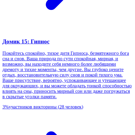
Домик 15: Гипнос
Покойтесь спокойно, тихое дитя Гипноса, безмятежного бога
сна и снов. Ваша природа по сути спокойная, мирная, и
возможно, вы находите себя немного более любящими
дремоту и тихие моменты, чем другие. Вы глубоко цените
отдых, восстановительную силу снов и покой тихого ума.
Ваше присутствие, вероятно, успокаивающее и утешающее
для окружающих, и вы можете обладать тонкой способностью
влиять на сны, приносить мирный сон или даже погружаться
в скрытые уголки памяти.
3
%
участников викторины
(
28
человек
)