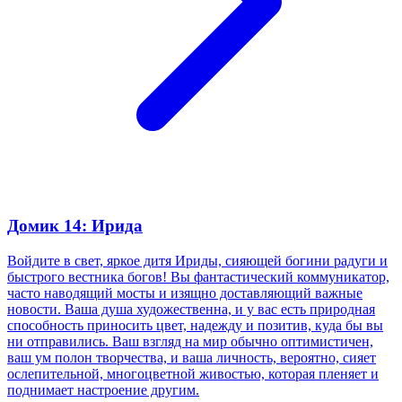
Домик 14: Ирида
Войдите в свет, яркое дитя Ириды, сияющей богини радуги и
быстрого вестника богов! Вы фантастический коммуникатор,
часто наводящий мосты и изящно доставляющий важные
новости. Ваша душа художественна, и у вас есть природная
способность приносить цвет, надежду и позитив, куда бы вы
ни отправились. Ваш взгляд на мир обычно оптимистичен,
ваш ум полон творчества, и ваша личность, вероятно, сияет
ослепительной, многоцветной живостью, которая пленяет и
поднимает настроение другим.