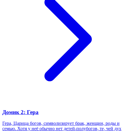
Домик 2: Гера
Гера, Царица богов, символизирует брак, женщин, роды и
семью. Хотя у неё обычно нет детей-полубогов, те, чей дух