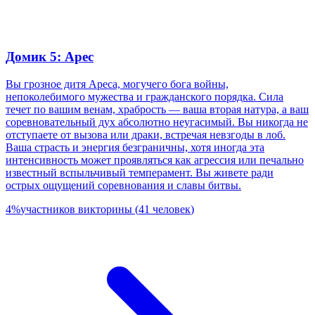
Домик 5: Арес
Вы грозное дитя Ареса, могучего бога войны,
непоколебимого мужества и гражданского порядка. Сила
течет по вашим венам, храбрость — ваша вторая натура, а ваш
соревновательный дух абсолютно неугасимый. Вы никогда не
отступаете от вызова или драки, встречая невзгоды в лоб.
Ваша страсть и энергия безграничны, хотя иногда эта
интенсивность может проявляться как агрессия или печально
известный вспыльчивый темперамент. Вы живете ради
острых ощущений соревнования и славы битвы.
4
%
участников викторины
(
41
человек
)