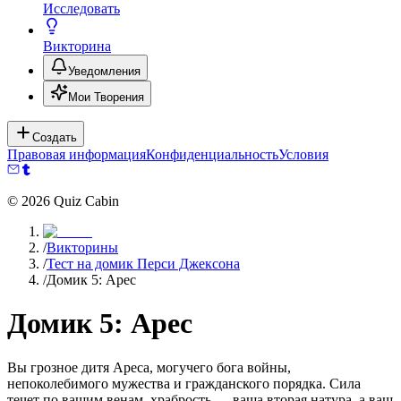
Исследовать
Викторина
Уведомления
Мои Творения
Создать
Правовая информация
Конфиденциальность
Условия
©
2026
Quiz Cabin
/
Викторины
/
Тест на домик Перси Джексона
/
Домик 5: Арес
Домик 5: Арес
Вы грозное дитя Ареса, могучего бога войны,
непоколебимого мужества и гражданского порядка. Сила
течет по вашим венам, храбрость — ваша вторая натура, а ваш