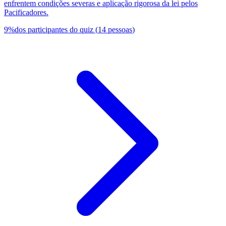
enfrentem condições severas e aplicação rigorosa da lei pelos
Pacificadores.
9
%
dos participantes do quiz
(
14
pessoas
)