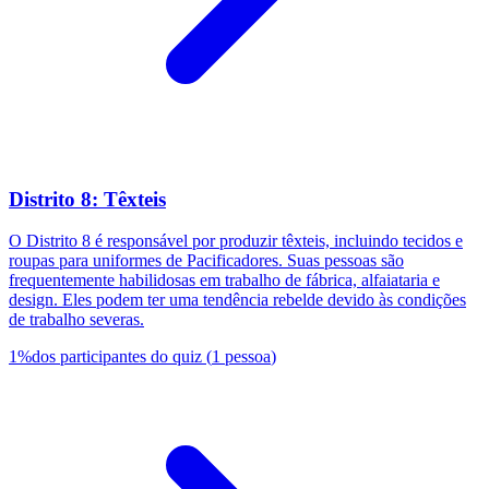
Distrito 8: Têxteis
O Distrito 8 é responsável por produzir têxteis, incluindo tecidos e
roupas para uniformes de Pacificadores. Suas pessoas são
frequentemente habilidosas em trabalho de fábrica, alfaiataria e
design. Eles podem ter uma tendência rebelde devido às condições
de trabalho severas.
1
%
dos participantes do quiz
(
1
pessoa
)