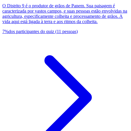
O Distrito 9 é o produtor de grãos de Panem. Sua paisagem é
caracterizada por vastos campos, e suas pessoas estão envolvidas na
agricultura, especificamente colheita e processamento de grãos. A
vida aqui está ligada à terra e aos ritmos da colheita.
7
%
dos participantes do quiz
(
11
pessoas
)