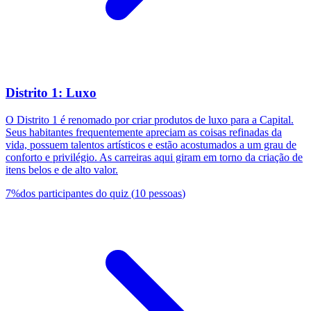
Distrito 1: Luxo
O Distrito 1 é renomado por criar produtos de luxo para a Capital.
Seus habitantes frequentemente apreciam as coisas refinadas da
vida, possuem talentos artísticos e estão acostumados a um grau de
conforto e privilégio. As carreiras aqui giram em torno da criação de
itens belos e de alto valor.
7
%
dos participantes do quiz
(
10
pessoas
)