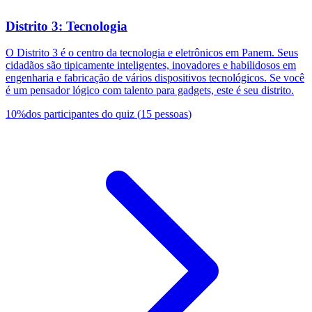
Distrito 3: Tecnologia
O Distrito 3 é o centro da tecnologia e eletrônicos em Panem. Seus
cidadãos são tipicamente inteligentes, inovadores e habilidosos em
engenharia e fabricação de vários dispositivos tecnológicos. Se você
é um pensador lógico com talento para gadgets, este é seu distrito.
10
%
dos participantes do quiz
(
15
pessoas
)