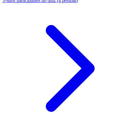
3
%
dos participantes do quiz
(
4
pessoas
)