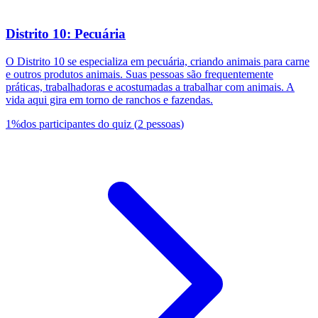
Distrito 10: Pecuária
O Distrito 10 se especializa em pecuária, criando animais para carne
e outros produtos animais. Suas pessoas são frequentemente
práticas, trabalhadoras e acostumadas a trabalhar com animais. A
vida aqui gira em torno de ranchos e fazendas.
1
%
dos participantes do quiz
(
2
pessoas
)