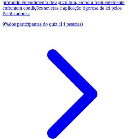
profundo entendimento de agricultura, embora frequentemente
enfrentem condições severas e aplicação rigorosa da lei pelos
Pacificadores.
9
%
dos participantes do quiz
(
14
pessoas
)