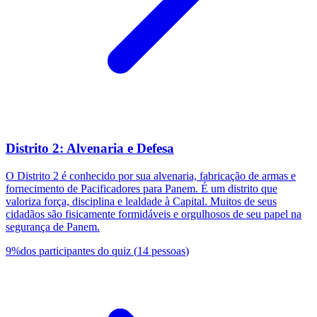
Distrito 2: Alvenaria e Defesa
O Distrito 2 é conhecido por sua alvenaria, fabricação de armas e
fornecimento de Pacificadores para Panem. É um distrito que
valoriza força, disciplina e lealdade à Capital. Muitos de seus
cidadãos são fisicamente formidáveis e orgulhosos de seu papel na
segurança de Panem.
9
%
dos participantes do quiz
(
14
pessoas
)