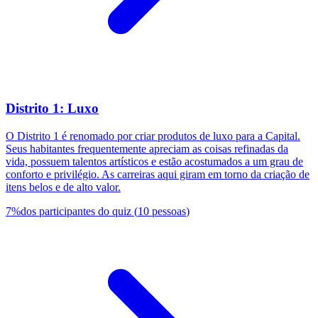
Distrito 1: Luxo
O Distrito 1 é renomado por criar produtos de luxo para a Capital.
Seus habitantes frequentemente apreciam as coisas refinadas da
vida, possuem talentos artísticos e estão acostumados a um grau de
conforto e privilégio. As carreiras aqui giram em torno da criação de
itens belos e de alto valor.
7
%
dos participantes do quiz
(
10
pessoas
)