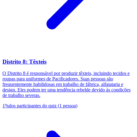
Distrito 8: Têxteis
O Distrito 8 é responsável por produzir têxteis, incluindo tecidos e
roupas para uniformes de Pacificadores. Suas pessoas são
frequentemente habilidosas em trabalho de fábrica, alfaiataria e
design. Eles podem ter uma tendência rebelde devido às condições
de trabalho severas.
1
%
dos participantes do quiz
(
1
pessoa
)