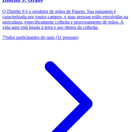
O Distrito 9 é o produtor de grãos de Panem. Sua paisagem é
caracterizada por vastos campos, e suas pessoas estão envolvidas na
agricultura, especificamente colheita e processamento de grãos. A
vida aqui está ligada à terra e aos ritmos da colheita.
7
%
dos participantes do quiz
(
11
pessoas
)