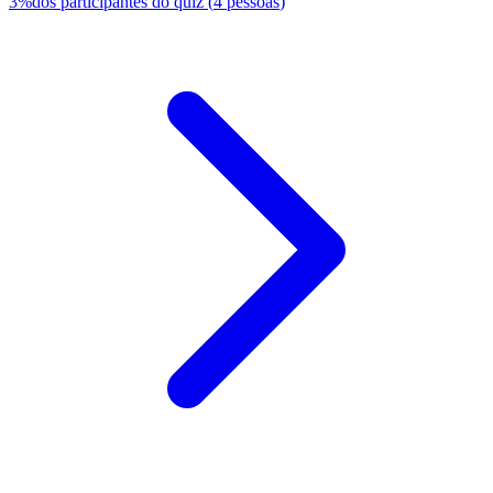
3
%
dos participantes do quiz
(
4
pessoas
)