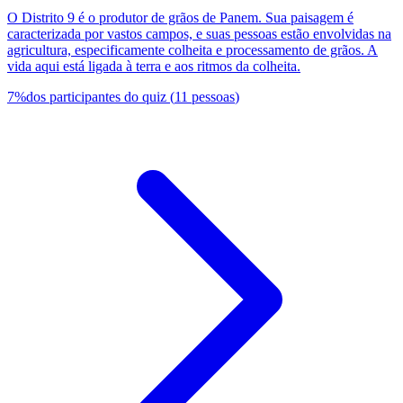
O Distrito 9 é o produtor de grãos de Panem. Sua paisagem é
caracterizada por vastos campos, e suas pessoas estão envolvidas na
agricultura, especificamente colheita e processamento de grãos. A
vida aqui está ligada à terra e aos ritmos da colheita.
7
%
dos participantes do quiz
(
11
pessoas
)