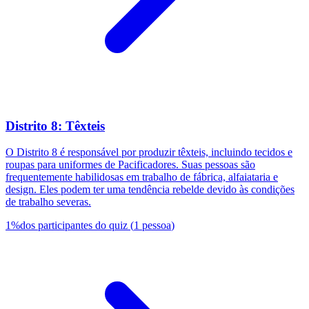
Distrito 8: Têxteis
O Distrito 8 é responsável por produzir têxteis, incluindo tecidos e
roupas para uniformes de Pacificadores. Suas pessoas são
frequentemente habilidosas em trabalho de fábrica, alfaiataria e
design. Eles podem ter uma tendência rebelde devido às condições
de trabalho severas.
1
%
dos participantes do quiz
(
1
pessoa
)