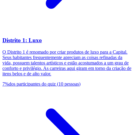
Distrito 1: Luxo
O Distrito 1 é renomado por criar produtos de luxo para a Capital.
Seus habitantes frequentemente apreciam as coisas refinadas da
vida, possuem talentos artísticos e estão acostumados a um grau de
conforto e privilégio. As carreiras aqui giram em torno da criação de
itens belos e de alto valor.
7
%
dos participantes do quiz
(
10
pessoas
)