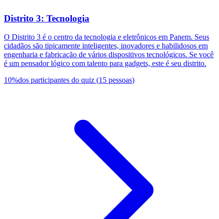
Distrito 3: Tecnologia
O Distrito 3 é o centro da tecnologia e eletrônicos em Panem. Seus
cidadãos são tipicamente inteligentes, inovadores e habilidosos em
engenharia e fabricação de vários dispositivos tecnológicos. Se você
é um pensador lógico com talento para gadgets, este é seu distrito.
10
%
dos participantes do quiz
(
15
pessoas
)