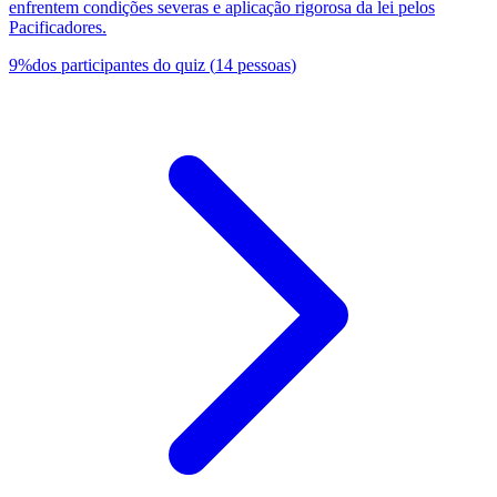
enfrentem condições severas e aplicação rigorosa da lei pelos
Pacificadores.
9
%
dos participantes do quiz
(
14
pessoas
)