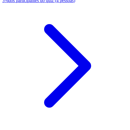
3
%
dos participantes do quiz
(
4
pessoas
)