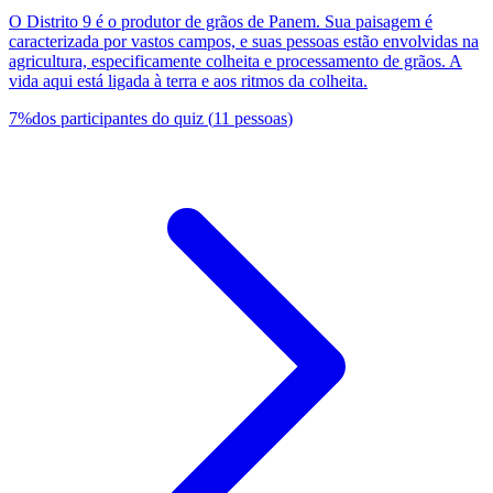
O Distrito 9 é o produtor de grãos de Panem. Sua paisagem é
caracterizada por vastos campos, e suas pessoas estão envolvidas na
agricultura, especificamente colheita e processamento de grãos. A
vida aqui está ligada à terra e aos ritmos da colheita.
7
%
dos participantes do quiz
(
11
pessoas
)