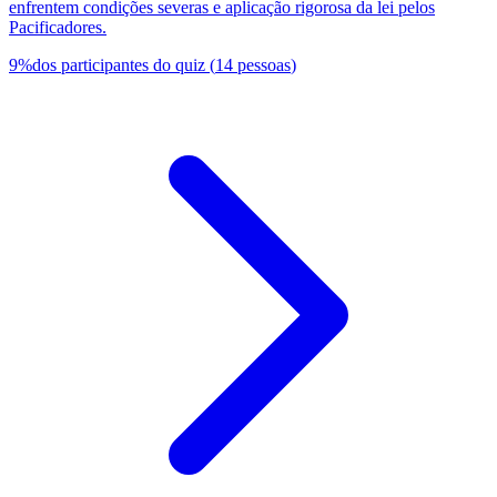
enfrentem condições severas e aplicação rigorosa da lei pelos
Pacificadores.
9
%
dos participantes do quiz
(
14
pessoas
)