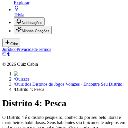
Explorar
Trivia
Notificações
Minhas Criações
Criar
Jurídico
Privacidade
Termos
©
2026
Quiz Cabin
/
Quizzes
/
Quiz dos Distritos de Jogos Vorazes - Encontre Seu Distrito!
/
Distrito 4: Pesca
Distrito 4: Pesca
O Distrito 4 é o distrito pesqueiro, conhecido por seu belo litoral e
marinheiros habilidosos. Seus habitantes são tipicamente adeptos em
nadar, pescar e navegar pelas águas. Eles valorizam a