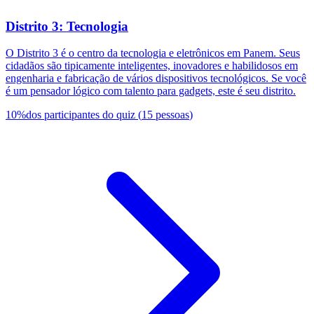
Distrito 3: Tecnologia
O Distrito 3 é o centro da tecnologia e eletrônicos em Panem. Seus
cidadãos são tipicamente inteligentes, inovadores e habilidosos em
engenharia e fabricação de vários dispositivos tecnológicos. Se você
é um pensador lógico com talento para gadgets, este é seu distrito.
10
%
dos participantes do quiz
(
15
pessoas
)