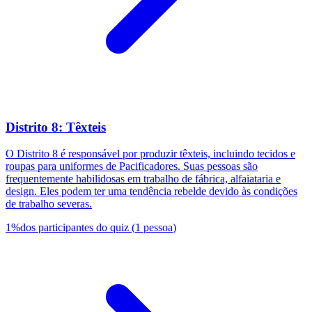
Distrito 8: Têxteis
O Distrito 8 é responsável por produzir têxteis, incluindo tecidos e
roupas para uniformes de Pacificadores. Suas pessoas são
frequentemente habilidosas em trabalho de fábrica, alfaiataria e
design. Eles podem ter uma tendência rebelde devido às condições
de trabalho severas.
1
%
dos participantes do quiz
(
1
pessoa
)