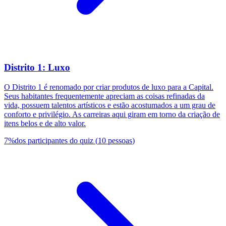
Distrito 1: Luxo
O Distrito 1 é renomado por criar produtos de luxo para a Capital.
Seus habitantes frequentemente apreciam as coisas refinadas da
vida, possuem talentos artísticos e estão acostumados a um grau de
conforto e privilégio. As carreiras aqui giram em torno da criação de
itens belos e de alto valor.
7
%
dos participantes do quiz
(
10
pessoas
)