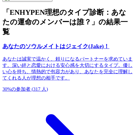
「ENHYPEN理想のタイプ診断：あな
たの運命のメンバーは誰？」の結果一
覧
あなたのソウルメイトはジェイク(Jake)！
あなたは誠実で温かく、頼りになるパートナーを求めていま
す。深い絆と恋愛における安心感を大切にするタイプ。優し
い心を持ち、情熱的で包容力があり、あなたを完全に理解し
てくれる人が理想の相手です。
30
%
の参加者
(
317
人
)