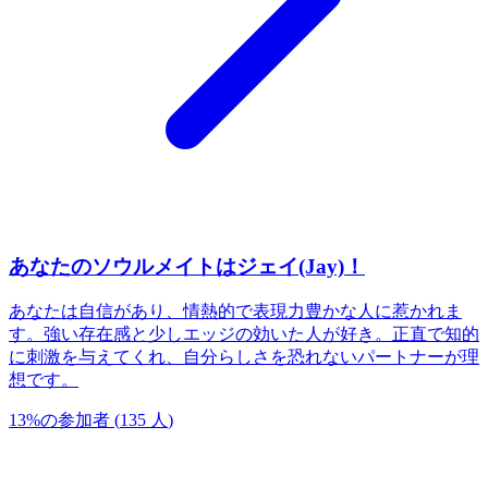
あなたのソウルメイトはジェイ(Jay)！
あなたは自信があり、情熱的で表現力豊かな人に惹かれま
す。強い存在感と少しエッジの効いた人が好き。正直で知的
に刺激を与えてくれ、自分らしさを恐れないパートナーが理
想です。
13
%
の参加者
(
135
人
)