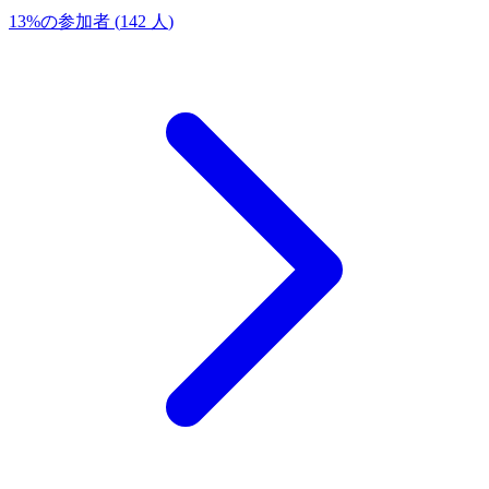
13
%
の参加者
(
142
人
)