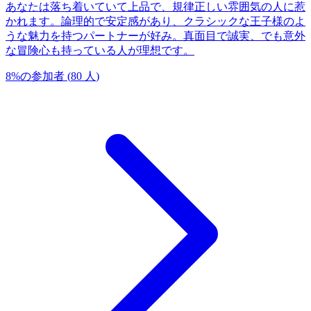
あなたは落ち着いていて上品で、規律正しい雰囲気の人に惹
かれます。論理的で安定感があり、クラシックな王子様のよ
うな魅力を持つパートナーが好み。真面目で誠実、でも意外
な冒険心も持っている人が理想です。
8
%
の参加者
(
80
人
)