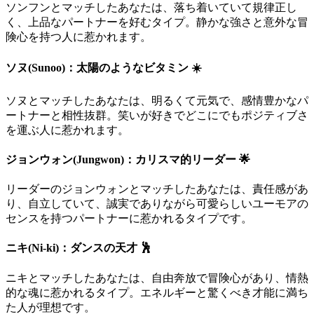
ソンフンとマッチしたあなたは、落ち着いていて規律正し
く、上品なパートナーを好むタイプ。静かな強さと意外な冒
険心を持つ人に惹かれます。
ソヌ(Sunoo)：太陽のようなビタミン ☀️
ソヌとマッチしたあなたは、明るくて元気で、感情豊かなパ
ートナーと相性抜群。笑いが好きでどこにでもポジティブさ
を運ぶ人に惹かれます。
ジョンウォン(Jungwon)：カリスマ的リーダー 🌟
リーダーのジョンウォンとマッチしたあなたは、責任感があ
り、自立していて、誠実でありながら可愛らしいユーモアの
センスを持つパートナーに惹かれるタイプです。
ニキ(Ni-ki)：ダンスの天才 🕺
ニキとマッチしたあなたは、自由奔放で冒険心があり、情熱
的な魂に惹かれるタイプ。エネルギーと驚くべき才能に満ち
た人が理想です。