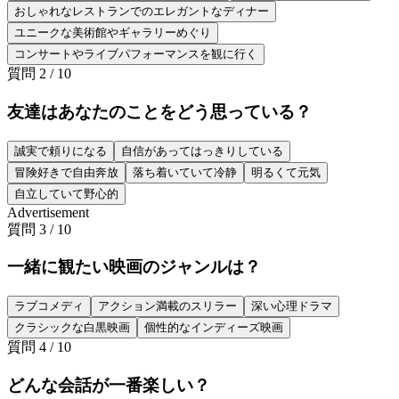
おしゃれなレストランでのエレガントなディナー
ユニークな美術館やギャラリーめぐり
コンサートやライブパフォーマンスを観に行く
質問
2
/
10
友達はあなたのことをどう思っている？
誠実で頼りになる
自信があってはっきりしている
冒険好きで自由奔放
落ち着いていて冷静
明るくて元気
自立していて野心的
Advertisement
質問
3
/
10
一緒に観たい映画のジャンルは？
ラブコメディ
アクション満載のスリラー
深い心理ドラマ
クラシックな白黒映画
個性的なインディーズ映画
質問
4
/
10
どんな会話が一番楽しい？