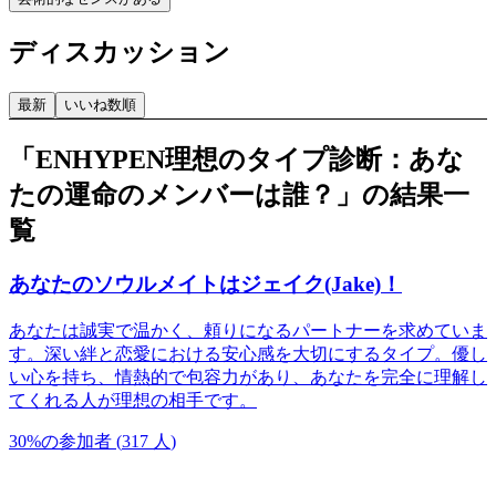
ディスカッション
最新
いいね数順
「ENHYPEN理想のタイプ診断：あな
たの運命のメンバーは誰？」の結果一
覧
あなたのソウルメイトはジェイク(Jake)！
あなたは誠実で温かく、頼りになるパートナーを求めていま
す。深い絆と恋愛における安心感を大切にするタイプ。優し
い心を持ち、情熱的で包容力があり、あなたを完全に理解し
てくれる人が理想の相手です。
30
%
の参加者
(
317
人
)