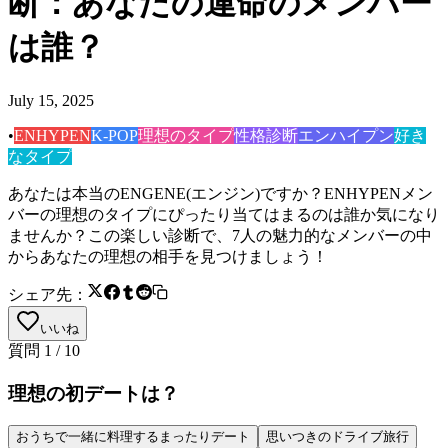
断：あなたの運命のメンバー
は誰？
July 15, 2025
•
ENHYPEN
K-POP
理想のタイプ
性格診断
エンハイプン
好き
なタイプ
あなたは本当のENGENE(エンジン)ですか？ENHYPENメン
バーの理想のタイプにぴったり当てはまるのは誰か気になり
ませんか？この楽しい診断で、7人の魅力的なメンバーの中
からあなたの理想の相手を見つけましょう！
シェア先：
いいね
質問
1
/
10
理想の初デートは？
おうちで一緒に料理するまったりデート
思いつきのドライブ旅行