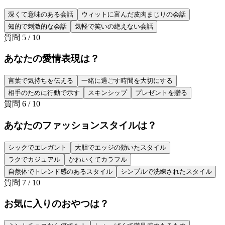
深くて意味のある会話
ウィットに富んだ皮肉まじりの会話
知的で刺激的な会話
気軽で笑いの絶えない会話
質問
5
/
10
あなたの愛情表現は？
言葉で気持ちを伝える
一緒に過ごす時間を大切にする
相手のために行動で示す
スキンシップ
プレゼントを贈る
質問
6
/
10
あなたのファッションスタイルは？
シックでエレガント
大胆でエッジの効いたスタイル
ラクでカジュアル
かわいくてカラフル
自然体でトレンド感のあるスタイル
シンプルで洗練されたスタイル
質問
7
/
10
お気に入りのおやつは？