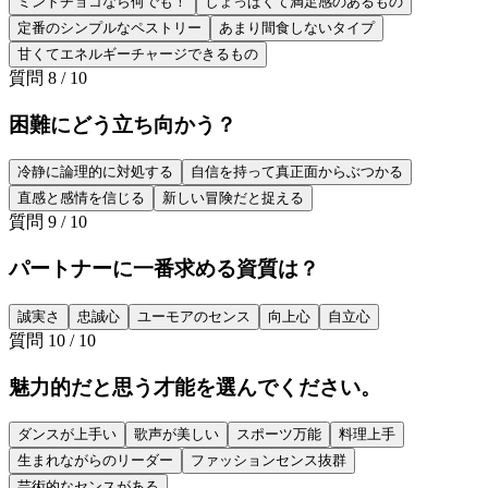
ミントチョコなら何でも！
しょっぱくて満足感のあるもの
定番のシンプルなペストリー
あまり間食しないタイプ
甘くてエネルギーチャージできるもの
質問
8
/
10
困難にどう立ち向かう？
冷静に論理的に対処する
自信を持って真正面からぶつかる
直感と感情を信じる
新しい冒険だと捉える
質問
9
/
10
パートナーに一番求める資質は？
誠実さ
忠誠心
ユーモアのセンス
向上心
自立心
質問
10
/
10
魅力的だと思う才能を選んでください。
ダンスが上手い
歌声が美しい
スポーツ万能
料理上手
生まれながらのリーダー
ファッションセンス抜群
芸術的なセンスがある