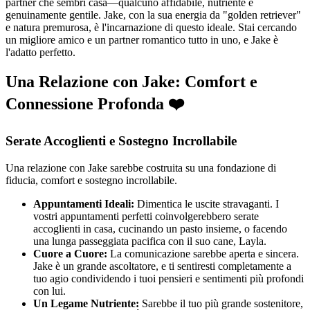
partner che sembri casa—qualcuno affidabile, nutriente e
genuinamente gentile. Jake, con la sua energia da "golden retriever"
e natura premurosa, è l'incarnazione di questo ideale. Stai cercando
un migliore amico e un partner romantico tutto in uno, e Jake è
l'adatto perfetto.
Una Relazione con Jake: Comfort e
Connessione Profonda ❤️
Serate Accoglienti e Sostegno Incrollabile
Una relazione con Jake sarebbe costruita su una fondazione di
fiducia, comfort e sostegno incrollabile.
Appuntamenti Ideali:
Dimentica le uscite stravaganti. I
vostri appuntamenti perfetti coinvolgerebbero serate
accoglienti in casa, cucinando un pasto insieme, o facendo
una lunga passeggiata pacifica con il suo cane, Layla.
Cuore a Cuore:
La comunicazione sarebbe aperta e sincera.
Jake è un grande ascoltatore, e ti sentiresti completamente a
tuo agio condividendo i tuoi pensieri e sentimenti più profondi
con lui.
Un Legame Nutriente:
Sarebbe il tuo più grande sostenitore,