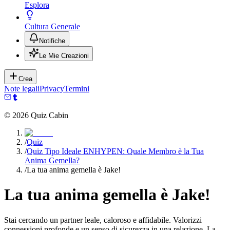
Esplora
Cultura Generale
Notifiche
Le Mie Creazioni
Crea
Note legali
Privacy
Termini
©
2026
Quiz Cabin
/
Quiz
/
Quiz Tipo Ideale ENHYPEN: Quale Membro è la Tua
Anima Gemella?
/
La tua anima gemella è Jake!
La tua anima gemella è Jake!
Stai cercando un partner leale, caloroso e affidabile. Valorizzi
connessioni profonde e un senso di sicurezza in una relazione. La