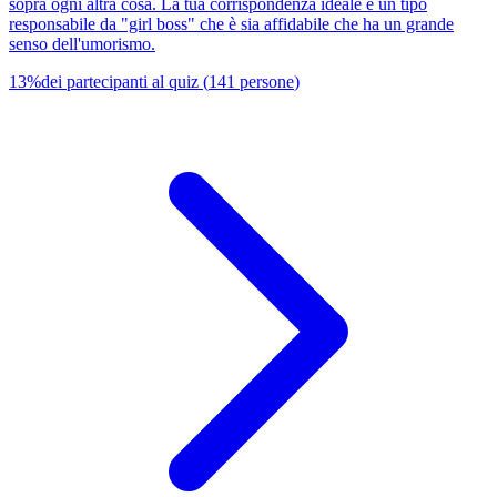
sopra ogni altra cosa. La tua corrispondenza ideale è un tipo
responsabile da "girl boss" che è sia affidabile che ha un grande
senso dell'umorismo.
13
%
dei partecipanti al quiz
(
141
persone
)