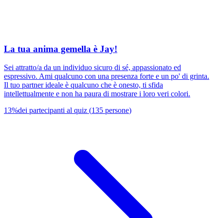
La tua anima gemella è Jay!
Sei attratto/a da un individuo sicuro di sé, appassionato ed
espressivo. Ami qualcuno con una presenza forte e un po' di grinta.
Il tuo partner ideale è qualcuno che è onesto, ti sfida
intellettualmente e non ha paura di mostrare i loro veri colori.
13
%
dei partecipanti al quiz
(
135
persone
)