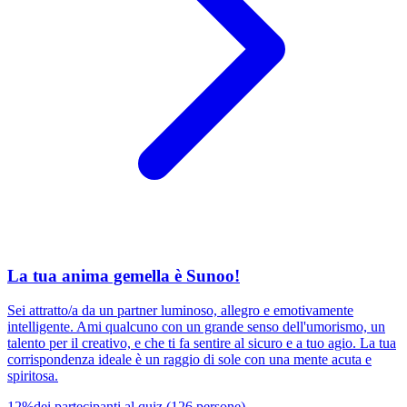
La tua anima gemella è Sunoo!
Sei attratto/a da un partner luminoso, allegro e emotivamente
intelligente. Ami qualcuno con un grande senso dell'umorismo, un
talento per il creativo, e che ti fa sentire al sicuro e a tuo agio. La tua
corrispondenza ideale è un raggio di sole con una mente acuta e
spiritosa.
12
%
dei partecipanti al quiz
(
126
persone
)