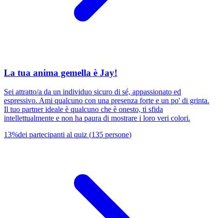
La tua anima gemella è Jay!
Sei attratto/a da un individuo sicuro di sé, appassionato ed
espressivo. Ami qualcuno con una presenza forte e un po' di grinta.
Il tuo partner ideale è qualcuno che è onesto, ti sfida
intellettualmente e non ha paura di mostrare i loro veri colori.
13
%
dei partecipanti al quiz
(
135
persone
)