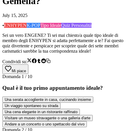
Gemella?
July 15, 2025
•
ENHYPEN
K-POP
Tipo Ideale
Quiz Personalità
Sei un vero ENGENE? Ti sei mai chiesto/a quale tipo ideale di
membro degli ENHYPEN si adatta perfettamente a te? Fai questo
quiz divertente e perspicace per scoprire quale dei sette membri
carismatici sarebbe la tua corrispondenza ideale!
Condividi su:
Mi piace
Domanda
1
/
10
Qual è il tuo primo appuntamento ideale?
Una serata accogliente in casa, cucinando insieme
Un viaggio spontaneo su strada
Una cena elegante in un ristorante raffinato
Visitare un museo stravagante o una galleria d'arte
Andare a un concerto o uno spettacolo dal vivo
Domanda
2
/
10