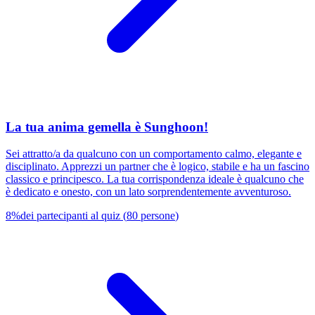
La tua anima gemella è Sunghoon!
Sei attratto/a da qualcuno con un comportamento calmo, elegante e
disciplinato. Apprezzi un partner che è logico, stabile e ha un fascino
classico e principesco. La tua corrispondenza ideale è qualcuno che
è dedicato e onesto, con un lato sorprendentemente avventuroso.
8
%
dei partecipanti al quiz
(
80
persone
)