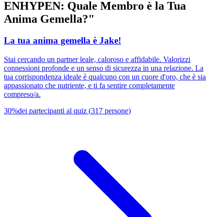
ENHYPEN: Quale Membro è la Tua
Anima Gemella?"
La tua anima gemella è Jake!
Stai cercando un partner leale, caloroso e affidabile. Valorizzi
connessioni profonde e un senso di sicurezza in una relazione. La
tua corrispondenza ideale è qualcuno con un cuore d'oro, che è sia
appassionato che nutriente, e ti fa sentire completamente
compreso/a.
30
%
dei partecipanti al quiz
(
317
persone
)