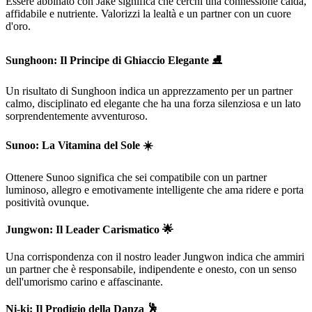
Essere abbinato con Jake significa che cerchi una connessione calda,
affidabile e nutriente. Valorizzi la lealtà e un partner con un cuore
d'oro.
Sunghoon: Il Principe di Ghiaccio Elegante ⛸️
Un risultato di Sunghoon indica un apprezzamento per un partner
calmo, disciplinato ed elegante che ha una forza silenziosa e un lato
sorprendentemente avventuroso.
Sunoo: La Vitamina del Sole ☀️
Ottenere Sunoo significa che sei compatibile con un partner
luminoso, allegro e emotivamente intelligente che ama ridere e porta
positività ovunque.
Jungwon: Il Leader Carismatico 🌟
Una corrispondenza con il nostro leader Jungwon indica che ammiri
un partner che è responsabile, indipendente e onesto, con un senso
dell'umorismo carino e affascinante.
Ni-ki: Il Prodigio della Danza 🕺