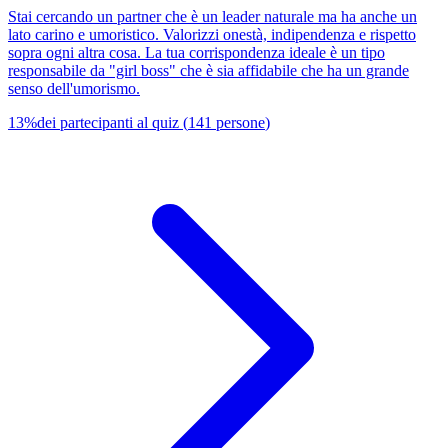
Stai cercando un partner che è un leader naturale ma ha anche un
lato carino e umoristico. Valorizzi onestà, indipendenza e rispetto
sopra ogni altra cosa. La tua corrispondenza ideale è un tipo
responsabile da "girl boss" che è sia affidabile che ha un grande
senso dell'umorismo.
13
%
dei partecipanti al quiz
(
141
persone
)