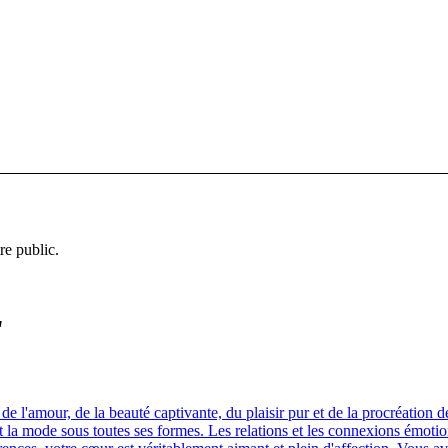
re public.
"
 l'amour, de la beauté captivante, du plaisir pur et de la procréation 
e et la mode sous toutes ses formes. Les relations et les connexions émo