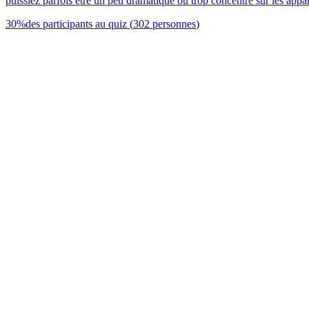
puissiez parfois être un peu dramatique ou trop concentré sur les appar
30
%
des participants au quiz
(
302
personnes
)