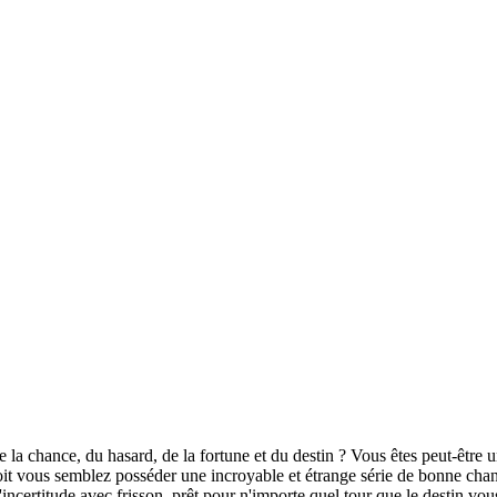
la chance, du hasard, de la fortune et du destin ? Vous êtes peut-être u
soit vous semblez posséder une incroyable et étrange série de bonne cha
incertitude avec frisson, prêt pour n'importe quel tour que le destin vou