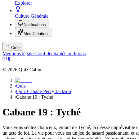
Explorer
Culture Générale
Notifications
Mes Créations
Créer
Mentions légales
Confidentialité
Conditions
©
2026
Quiz Cabin
/
Quiz
/
Quiz Cabane Percy Jackson
/
Cabane 19 : Tyché
Cabane 19 : Tyché
Vous vous sentez chanceux, enfant de Tyché, la déesse imprévisible de 
un acte de foi. La vie pour vous est un jeu de hasard passionnant, et 
actions audacieuses et en saisissant les opportunités. Vous embrassez l'