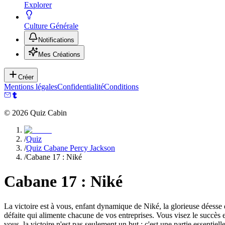
Explorer
Culture Générale
Notifications
Mes Créations
Créer
Mentions légales
Confidentialité
Conditions
©
2026
Quiz Cabin
/
Quiz
/
Quiz Cabane Percy Jackson
/
Cabane 17 : Niké
Cabane 17 : Niké
La victoire est à vous, enfant dynamique de Niké, la glorieuse déesse 
défaite qui alimente chacune de vos entreprises. Vous visez le succès 
vous, la victoire n'est pas seulement un but ; c'est une partie essentiell