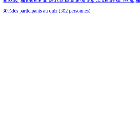
puissiez parfois être un peu dramatique ou trop concentré sur les appar
30
%
des participants au quiz
(
302
personnes
)