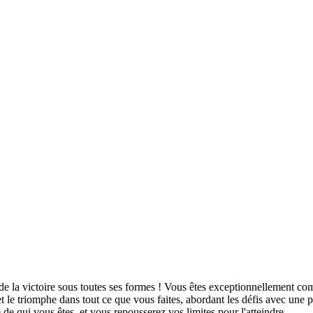
de la victoire sous toutes ses formes ! Vous êtes exceptionnellement com
et le triomphe dans tout ce que vous faites, abordant les défis avec un
e de qui vous êtes, et vous repousserez vos limites pour l'atteindre.