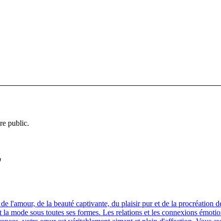
re public.
"
 l'amour, de la beauté captivante, du plaisir pur et de la procréation 
e et la mode sous toutes ses formes. Les relations et les connexions émo