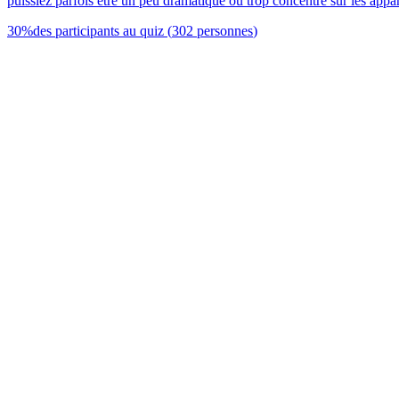
puissiez parfois être un peu dramatique ou trop concentré sur les appar
30
%
des participants au quiz
(
302
personnes
)