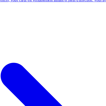
ences, votre cœur est véritablement aimant et plein d'affection. Vous ave