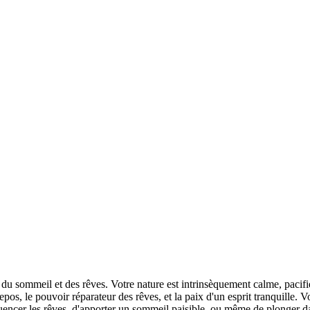
du sommeil et des rêves. Votre nature est intrinsèquement calme, pacifiqu
os, le pouvoir réparateur des rêves, et la paix d'un esprit tranquille. 
fluencer les rêves, d'apporter un sommeil paisible, ou même de plonger d