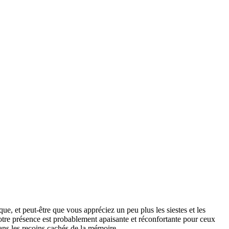
e, et peut-être que vous appréciez un peu plus les siestes et les
Votre présence est probablement apaisante et réconfortante pour ceux
ans les recoins cachés de la mémoire.