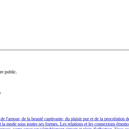
re public.
"
 l'amour, de la beauté captivante, du plaisir pur et de la procréation 
e et la mode sous toutes ses formes. Les relations et les connexions émo