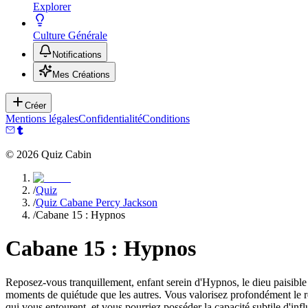
Explorer
Culture Générale
Notifications
Mes Créations
Créer
Mentions légales
Confidentialité
Conditions
©
2026
Quiz Cabin
/
Quiz
/
Quiz Cabane Percy Jackson
/
Cabane 15 : Hypnos
Cabane 15 : Hypnos
Reposez-vous tranquillement, enfant serein d'Hypnos, le dieu paisible 
moments de quiétude que les autres. Vous valorisez profondément le rep
qui vous entourent, et vous pourriez posséder la capacité subtile d'in