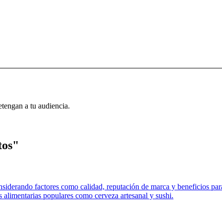
etengan a tu audiencia.
tos"
iderando factores como calidad, reputación de marca y beneficios para
s alimentarias populares como cerveza artesanal y sushi.