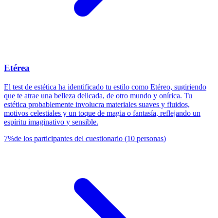
Etérea
El test de estética ha identificado tu estilo como Etéreo, sugiriendo
que te atrae una belleza delicada, de otro mundo y onírica. Tu
estética probablemente involucra materiales suaves y fluidos,
motivos celestiales y un toque de magia o fantasía, reflejando un
espíritu imaginativo y sensible.
7
%
de los participantes del cuestionario
(
10
personas
)