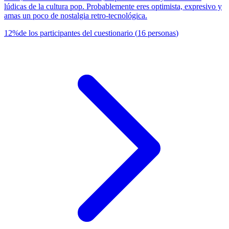
lúdicas de la cultura pop. Probablemente eres optimista, expresivo y
amas un poco de nostalgia retro-tecnológica.
12
%
de los participantes del cuestionario
(
16
personas
)