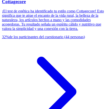
Cottagecore
¡El test de estética ha identificado tu estilo como Cottagecore! Esto
significa que te atrae el encanto de la vida rural, la belleza de la
naturaleza, los artículos hechos a mano y las comodidades
acogedoras. Tu resultado señala un espíritu cálido y nutritivo que
valora la simplicidad y una conexión con la tierra.
32
%
de los participantes del cuestionario
(
44
personas
)