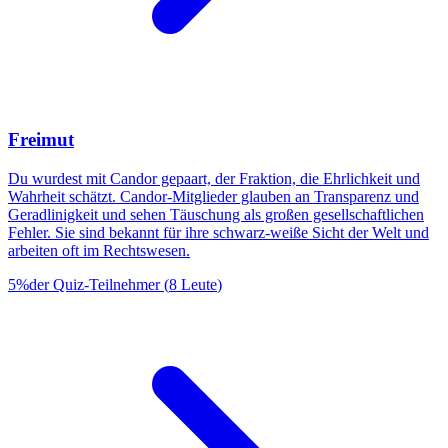
Freimut
Du wurdest mit Candor gepaart, der Fraktion, die Ehrlichkeit und
Wahrheit schätzt. Candor-Mitglieder glauben an Transparenz und
Geradlinigkeit und sehen Täuschung als großen gesellschaftlichen
Fehler. Sie sind bekannt für ihre schwarz-weiße Sicht der Welt und
arbeiten oft im Rechtswesen.
5
%
der Quiz-Teilnehmer
(
8
Leute
)