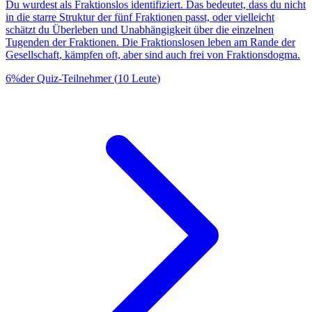
Du wurdest als Fraktionslos identifiziert. Das bedeutet, dass du nicht
in die starre Struktur der fünf Fraktionen passt, oder vielleicht
schätzt du Überleben und Unabhängigkeit über die einzelnen
Tugenden der Fraktionen. Die Fraktionslosen leben am Rande der
Gesellschaft, kämpfen oft, aber sind auch frei von Fraktionsdogma.
6
%
der Quiz-Teilnehmer
(
10
Leute
)