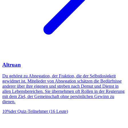
Altruan
Du gehörst zu Abnegation, der Fraktion, die der Selbstlosigkeit
gewidmet ist. Mitglieder von Abnegation schätzen die Bedürfnisse
anderer über ihre eigenen und streben nach Demut und Dienst in
allen Lebensbereichen. Sie übernehmen oft Rollen in der Regierung
mit dem Ziel, der Gemeinschaft ohne persönlichen Gewinn zu
dienen.
10
%
der Quiz-Teilnehmer
(
16
Leute
)