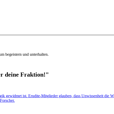
um begeistern und unterhalten.
r deine Fraktion!"
ik gewidmet ist. Erudite-Mitglieder glauben, dass Unwissenheit die Wur
 Forscher.