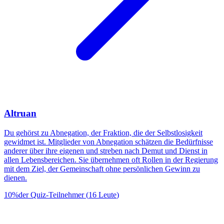
Altruan
Du gehörst zu Abnegation, der Fraktion, die der Selbstlosigkeit
gewidmet ist. Mitglieder von Abnegation schätzen die Bedürfnisse
anderer über ihre eigenen und streben nach Demut und Dienst in
allen Lebensbereichen. Sie übernehmen oft Rollen in der Regierung
mit dem Ziel, der Gemeinschaft ohne persönlichen Gewinn zu
dienen.
10
%
der Quiz-Teilnehmer
(
16
Leute
)