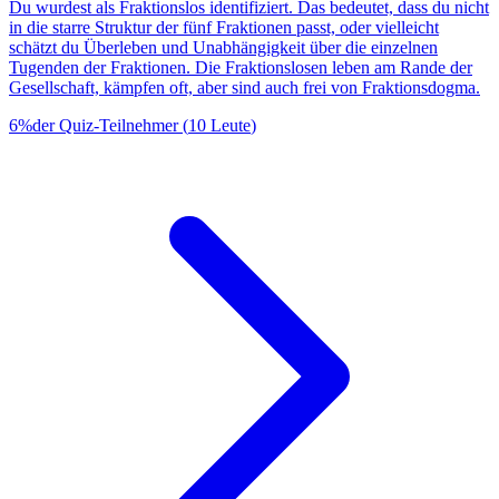
Du wurdest als Fraktionslos identifiziert. Das bedeutet, dass du nicht
in die starre Struktur der fünf Fraktionen passt, oder vielleicht
schätzt du Überleben und Unabhängigkeit über die einzelnen
Tugenden der Fraktionen. Die Fraktionslosen leben am Rande der
Gesellschaft, kämpfen oft, aber sind auch frei von Fraktionsdogma.
6
%
der Quiz-Teilnehmer
(
10
Leute
)