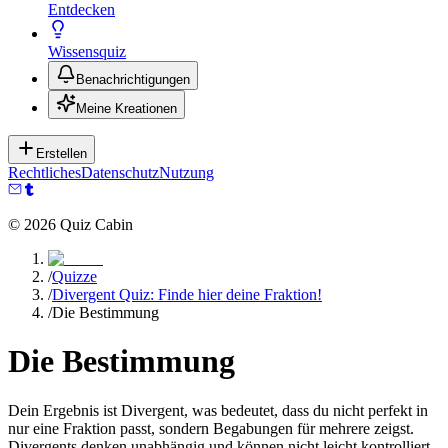
Entdecken
Wissensquiz
Benachrichtigungen
Meine Kreationen
Erstellen
Rechtliches
Datenschutz
Nutzung
©
2026
Quiz Cabin
/
Quizze
/
Divergent Quiz: Finde hier deine Fraktion!
/
Die Bestimmung
Die Bestimmung
Dein Ergebnis ist Divergent, was bedeutet, dass du nicht perfekt in
nur eine Fraktion passt, sondern Begabungen für mehrere zeigst.
Divergents denken unabhängig und können nicht leicht kontrolliert