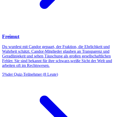
Freimut
Du wurdest mit Candor gepaart, der Fraktion, die Ehrlichkeit und
Wahrheit schätzt. Candor-Mitglieder glauben an Transparenz und
Geradlinigkeit und sehen Täuschung als großen gesellschaftlichen
Fehler. Sie sind bekannt für ihre schwarz-weiße Sicht der Welt und
arbeiten oft im Rechtswesen.
5
%
der Quiz-Teilnehmer
(
8
Leute
)