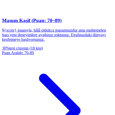
Masum Kaşif (Puan: 70~89)
${score} puanıyla, hâlâ oldukça masumsuzdur ama muhtemelen
bazı yeni deneyimlere ayağınızı soktunuz. Etrafınızdaki dünyayı
keşfetmeye başlıyorsunuz.
30
%
test çözenin
(
18
kişi
)
Puan Aralığı
:
70
-
89