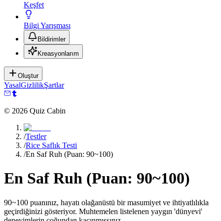
Keşfet
Bilgi Yarışması
Bildirimler
Kreasyonlarım
Oluştur
Yasal
Gizlilik
Şartlar
©
2026
Quiz Cabin
/
Testler
/
Rice Saflık Testi
/
En Saf Ruh (Puan: 90~100)
En Saf Ruh (Puan: 90~100)
90~100 puanınız, hayatı olağanüstü bir masumiyet ve ihtiyatlılıkla
geçirdiğinizi gösteriyor. Muhtemelen listelenen yaygın 'dünyevi'
deneyimlerin çoğundan kaçınmışsınız.