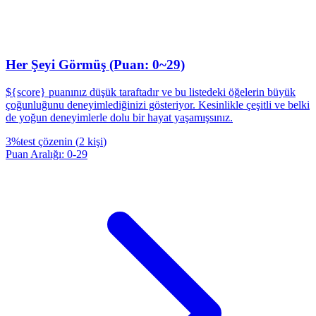
Her Şeyi Görmüş (Puan: 0~29)
${score} puanınız düşük taraftadır ve bu listedeki öğelerin büyük
çoğunluğunu deneyimlediğinizi gösteriyor. Kesinlikle çeşitli ve belki
de yoğun deneyimlerle dolu bir hayat yaşamışsınız.
3
%
test çözenin
(
2
kişi
)
Puan Aralığı
:
0
-
29