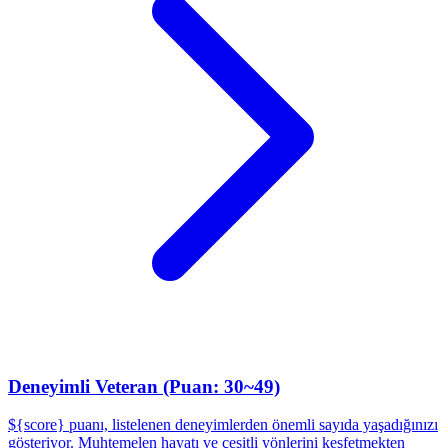
Deneyimli Veteran (Puan: 30~49)
${score} puanı, listelenen deneyimlerden önemli sayıda yaşadığınızı
gösteriyor. Muhtemelen hayatı ve çeşitli yönlerini keşfetmekten