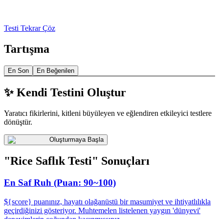
Testi Tekrar Çöz
Tartışma
En Son
En Beğenilen
✨ Kendi Testini Oluştur
Yaratıcı fikirlerini, kitleni büyüleyen ve eğlendiren etkileyici testlere
dönüştür.
Oluşturmaya Başla
"Rice Saflık Testi" Sonuçları
En Saf Ruh (Puan: 90~100)
${score} puanınız, hayatı olağanüstü bir masumiyet ve ihtiyatlılıkla
geçirdiğinizi gösteriyor. Muhtemelen listelenen yaygın 'dünyevi'