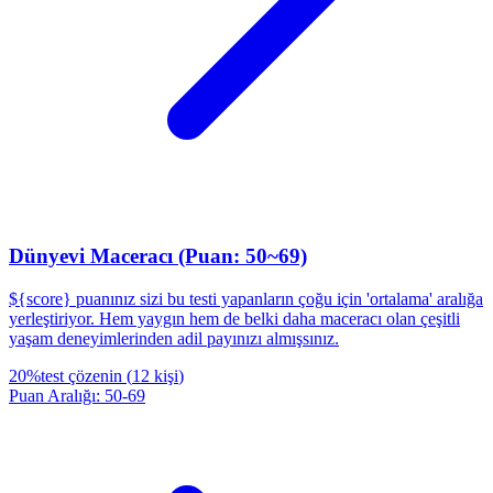
Dünyevi Maceracı (Puan: 50~69)
${score} puanınız sizi bu testi yapanların çoğu için 'ortalama' aralığa
yerleştiriyor. Hem yaygın hem de belki daha maceracı olan çeşitli
yaşam deneyimlerinden adil payınızı almışsınız.
20
%
test çözenin
(
12
kişi
)
Puan Aralığı
:
50
-
69