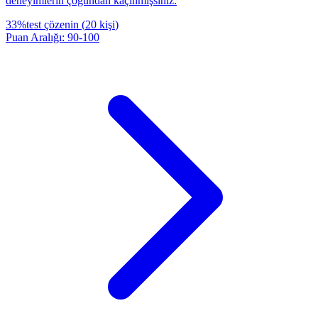
deneyimlerin çoğundan kaçınmışsınız.
33
%
test çözenin
(
20
kişi
)
Puan Aralığı
:
90
-
100