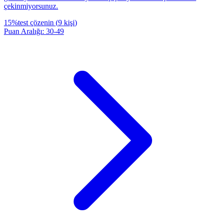
çekinmiyorsunuz.
15
%
test çözenin
(
9
kişi
)
Puan Aralığı
:
30
-
49