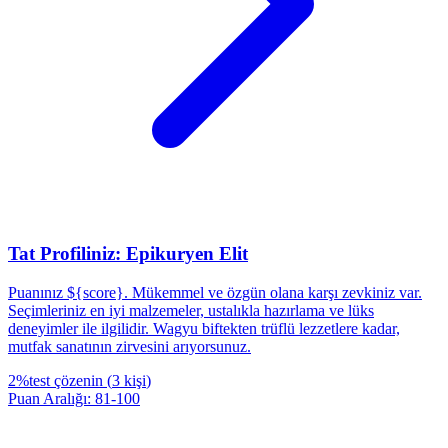
Tat Profiliniz: Epikuryen Elit
Puanınız ${score}. Mükemmel ve özgün olana karşı zevkiniz var.
Seçimleriniz en iyi malzemeler, ustalıkla hazırlama ve lüks
deneyimler ile ilgilidir. Wagyu biftekten trüflü lezzetlere kadar,
mutfak sanatının zirvesini arıyorsunuz.
2
%
test çözenin
(
3
kişi
)
Puan Aralığı
:
81
-
100