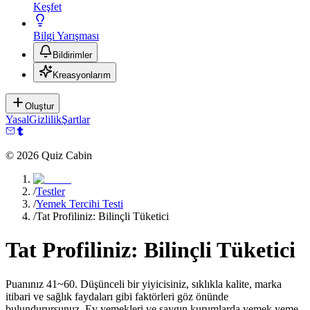
Keşfet
Bilgi Yarışması
Bildirimler
Kreasyonlarım
Oluştur
Yasal
Gizlilik
Şartlar
©
2026
Quiz Cabin
/
Testler
/
Yemek Tercihi Testi
/
Tat Profiliniz: Bilinçli Tüketici
Tat Profiliniz: Bilinçli Tüketici
Puanınız 41~60. Düşünceli bir yiyicisiniz, sıklıkla kalite, marka
itibari ve sağlık faydaları gibi faktörleri göz önünde
bulundurursunuz. Ev yemekleri ve saygın kurumlarda yemek yeme