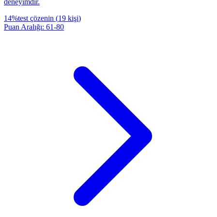
deneyimdir.
14
%
test çözenin
(
19
kişi
)
Puan Aralığı
:
61
-
80