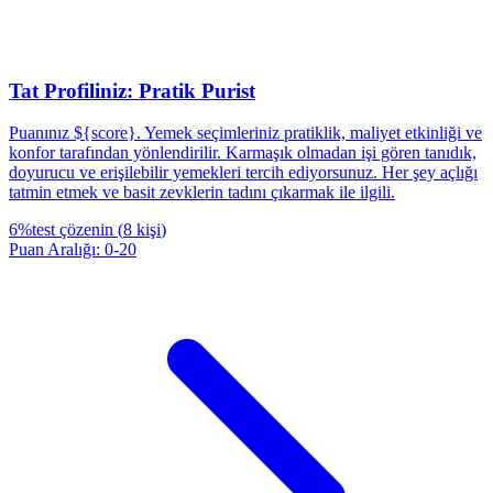
Tat Profiliniz: Pratik Purist
Puanınız ${score}. Yemek seçimleriniz pratiklik, maliyet etkinliği ve
konfor tarafından yönlendirilir. Karmaşık olmadan işi gören tanıdık,
doyurucu ve erişilebilir yemekleri tercih ediyorsunuz. Her şey açlığı
tatmin etmek ve basit zevklerin tadını çıkarmak ile ilgili.
6
%
test çözenin
(
8
kişi
)
Puan Aralığı
:
0
-
20