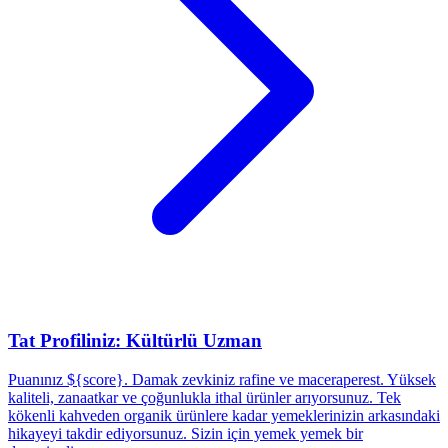
Tat Profiliniz: Kültürlü Uzman
Puanınız ${score}. Damak zevkiniz rafine ve maceraperest. Yüksek
kaliteli, zanaatkar ve çoğunlukla ithal ürünler arıyorsunuz. Tek
kökenli kahveden organik ürünlere kadar yemeklerinizin arkasındaki
hikayeyi takdir ediyorsunuz. Sizin için yemek yemek bir