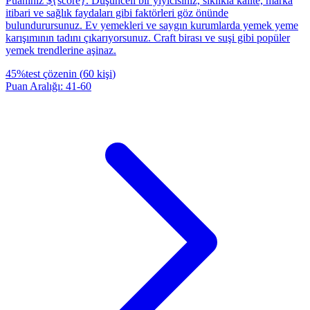
Puanınız ${score}. Düşünceli bir yiyicisiniz, sıklıkla kalite, marka
itibari ve sağlık faydaları gibi faktörleri göz önünde
bulundurursunuz. Ev yemekleri ve saygın kurumlarda yemek yeme
karışımının tadını çıkarıyorsunuz. Craft birası ve suşi gibi popüler
yemek trendlerine aşinaz.
45
%
test çözenin
(
60
kişi
)
Puan Aralığı
:
41
-
60