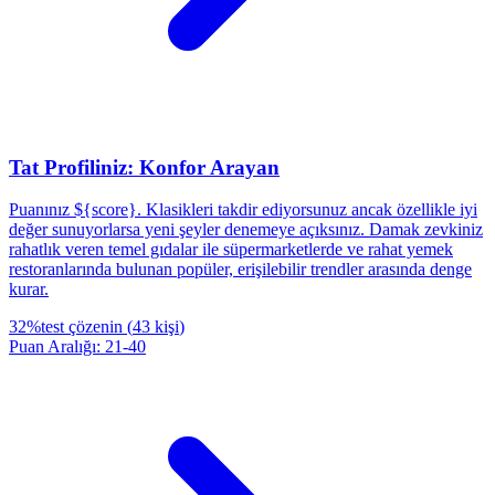
Tat Profiliniz: Konfor Arayan
Puanınız ${score}. Klasikleri takdir ediyorsunuz ancak özellikle iyi
değer sunuyorlarsa yeni şeyler denemeye açıksınız. Damak zevkiniz
rahatlık veren temel gıdalar ile süpermarketlerde ve rahat yemek
restoranlarında bulunan popüler, erişilebilir trendler arasında denge
kurar.
32
%
test çözenin
(
43
kişi
)
Puan Aralığı
:
21
-
40