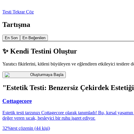
Testi Tekrar Çöz
Tartışma
En Son
En Beğenilen
✨ Kendi Testini Oluştur
Yaratıcı fikirlerini, kitleni büyüleyen ve eğlendiren etkileyici testlere 
Oluşturmaya Başla
"Estetik Testi: Benzersiz Çekirdek Estetiğ
Cottagecore
Estetik testi tarzınızı Cottagecore olarak tanımladı! Bu, kırsal yaşamı
değer veren sıcak, besleyici bir ruhu işaret ediyor.
32
%
test çözenin
(
44
kişi
)