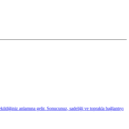
çekildiğiniz anlamına gelir. Sonucunuz, sadeliği ve toprakla bağlantıyı