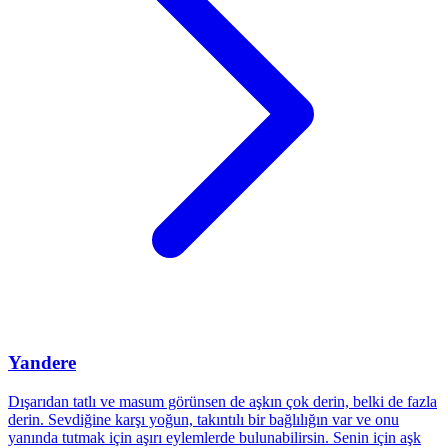
Yandere
Dışarıdan tatlı ve masum görünsen de aşkın çok derin, belki de fazla
derin. Sevdiğine karşı yoğun, takıntılı bir bağlılığın var ve onu
yanında tutmak için aşırı eylemlerde bulunabilirsin. Senin için aşk