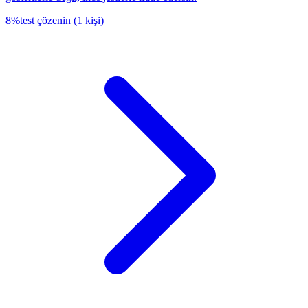
8
%
test çözenin
(
1
kişi
)