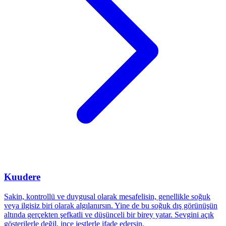
Kuudere
Sakin, kontrollü ve duygusal olarak mesafelisin, genellikle soğuk
veya ilgisiz biri olarak algılanırsın. Yine de bu soğuk dış görünüşün
altında gerçekten şefkatli ve düşünceli bir birey yatar. Sevgini açık
gösterilerle değil, ince jestlerle ifade edersin.