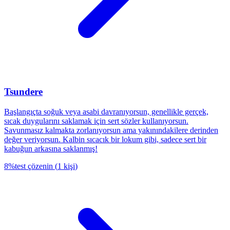
Tsundere
Başlangıçta soğuk veya asabi davranıyorsun, genellikle gerçek,
sıcak duygularını saklamak için sert sözler kullanıyorsun.
Savunmasız kalmakta zorlanıyorsun ama yakınındakilere derinden
değer veriyorsun. Kalbin sıcacık bir lokum gibi, sadece sert bir
kabuğun arkasına saklanmış!
8
%
test çözenin
(
1
kişi
)