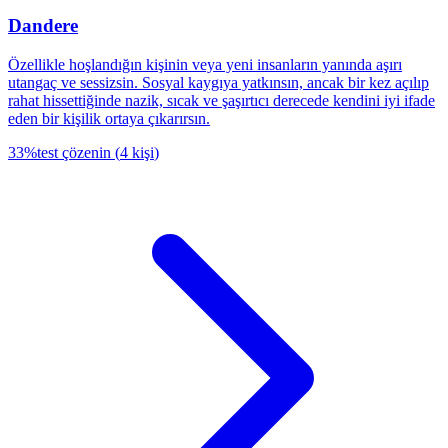
Dandere
Özellikle hoşlandığın kişinin veya yeni insanların yanında aşırı
utangaç ve sessizsin. Sosyal kaygıya yatkınsın, ancak bir kez açılıp
rahat hissettiğinde nazik, sıcak ve şaşırtıcı derecede kendini iyi ifade
eden bir kişilik ortaya çıkarırsın.
33
%
test çözenin
(
4
kişi
)