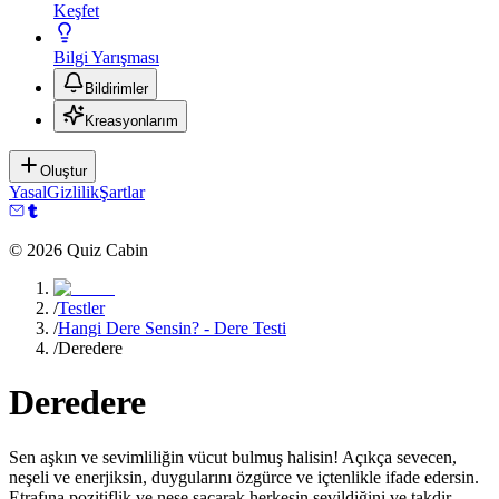
Keşfet
Bilgi Yarışması
Bildirimler
Kreasyonlarım
Oluştur
Yasal
Gizlilik
Şartlar
©
2026
Quiz Cabin
/
Testler
/
Hangi Dere Sensin? - Dere Testi
/
Deredere
Deredere
Sen aşkın ve sevimliliğin vücut bulmuş halisin! Açıkça sevecen,
neşeli ve enerjiksin, duygularını özgürce ve içtenlikle ifade edersin.
Etrafına pozitiflik ve neşe saçarak herkesin sevildiğini ve takdir