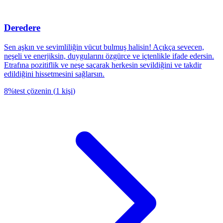
Deredere
Sen aşkın ve sevimliliğin vücut bulmuş halisin! Açıkça sevecen,
neşeli ve enerjiksin, duygularını özgürce ve içtenlikle ifade edersin.
Etrafına pozitiflik ve neşe saçarak herkesin sevildiğini ve takdir
edildiğini hissetmesini sağlarsın.
8
%
test çözenin
(
1
kişi
)