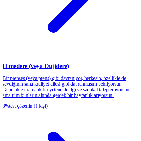
Himedere (veya Oujidere)
Bir prenses (veya prens) gibi davranıyor, herkesin, özellikle de
sevdiğinin sana kraliyet ailesi gibi davranmasını bekliyorsun.
Genellikle dramatik bir yetenekle ilgi ve sadakat talep ediyorsun,
ama tüm bunların altında gerçek bir hayranlık arıyorsun.
8
%
test çözenin
(
1
kişi
)