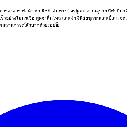
รส่งสาร พ่อค้า พาณิชย์ เส้นทาง โจรผู้ฉลาด กลอุบาย กีฬาที่น่าตื
วอย่างไม่น่าเชื่อ พูดจาลื่นไหล และมักมีนิสัยซุกซนและขี้เล่น 
ากสถานการณ์ลำบากด้วยรอยยิ้ม