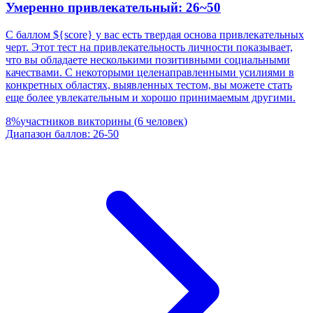
Умеренно привлекательный: 26~50
С баллом ${score} у вас есть твердая основа привлекательных
черт. Этот тест на привлекательность личности показывает,
что вы обладаете несколькими позитивными социальными
качествами. С некоторыми целенаправленными усилиями в
конкретных областях, выявленных тестом, вы можете стать
еще более увлекательным и хорошо принимаемым другими.
8
%
участников викторины
(
6
человек
)
Диапазон баллов
:
26
-
50