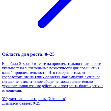
Область для роста: 0~25
Ваш балл ${score} в тесте на привлекательность личности
указывает на значительные возможности для повышения
вашей привлекательности. Это говорит о том, что
сосредоточение на таких областях, как эмпатия, активное
слушание и позитивное общение, может значительно
улучшить ваши взаимодействия и построить более крепкие
отношения.
3
%
участников викторины
(
2
человек
)
Диапазон баллов
:
0
-
25