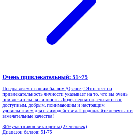
Очень привлекательный: 51~75
Поздравляем с вашим баллом ${score}! Этот тест на
привлекательность личности указывает на то, что вы очень
привлекательная личность. Люди, вероятно, считают вас
доступным, добрым, понимающим и настоящим
удовольствием для взаимодействия. Продолжайте лелеять эти
замечательные качества!
36
%
участников викторины
(
27
человек
)
Диапазон баллов
:
51
-
75