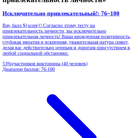
Исключительно привлекательный!: 76~100
Вау, балл ${score}! Согласно этому тесту на
привлекательность личности, вы исключительно
привлекательная личность! Ваша врожденная позитивность,
глубокая эмпатия и искренняя, уважительная натура сияют,
делая вас действительно ценным и дорогим присутствием в
любой социальной обстановке.
53
%
участников викторины
(
40
человек
)
Диапазон баллов
:
76
-
100