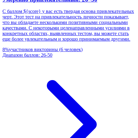
С баллом ${score} у вас есть твердая основа привлекательных
черт. Этот тест на привлекательность личности показывает,
что вы обладаете несколькими позитивными социальными
качествами. С некоторыми целенаправленными усилиями в
конкретных областях, выявленных тестом, вы можете стать
еще более увлекательным и хорошо принимаемым другими.
8
%
участников викторины
(
6
человек
)
Диапазон баллов
:
26
-
50