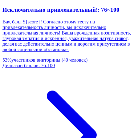
Исключительно привлекательный!: 76~100
Вау, балл ${score}! Согласно этому тесту на
привлекательность личности, вы исключительно
привлекательная личность! Ваша врожденная позитивность,
глубокая эмпатия и искренняя, уважительная натура сияют,
делая вас действительно ценным и дорогим присутствием в
любой социальной обстановке.
53
%
участников викторины
(
40
человек
)
Диапазон баллов
:
76
-
100