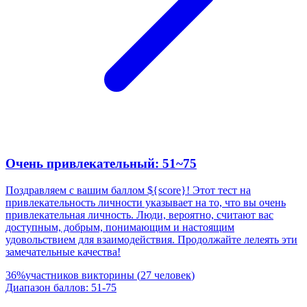
Очень привлекательный: 51~75
Поздравляем с вашим баллом ${score}! Этот тест на
привлекательность личности указывает на то, что вы очень
привлекательная личность. Люди, вероятно, считают вас
доступным, добрым, понимающим и настоящим
удовольствием для взаимодействия. Продолжайте лелеять эти
замечательные качества!
36
%
участников викторины
(
27
человек
)
Диапазон баллов
:
51
-
75