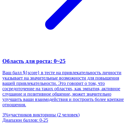
Область для роста: 0~25
Ваш балл ${score} в тесте на привлекательность личности
указывает на значительные возможности для повышения
вашей привлекательности. Это говорит о том, что
сосредоточение на таких областях, как эмпатия, активное
слушание и позитивное общение, может значительно
улучшить ваши взаимодействия и построить более крепкие
отношения.
3
%
участников викторины
(
2
человек
)
Диапазон баллов
:
0
-
25