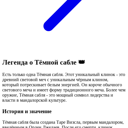
Легенда о Тёмной сабле 👑
Есть только одна Тёмная сабля. Этот уникальный клинок - это
древний световой меч с уникальным чёрным клином,
который потрескивает белым энергией. Он короче обычного
светового меча и имеет форму традиционного меча. Более чем
оружие, Тёмная сабля - это мощный символ лидерства и
власти в мандалорской культуре.
История и значение
Тёмная сабля была создана Таре Визсла, первым мандалором,
введённым в Орден Джедаев. После его смерти, клинок