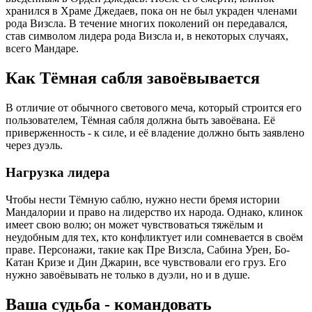
хранился в Храме Джедаев, пока он не был украден членами
рода Визсла. В течение многих поколений он передавался,
став символом лидера рода Визсла и, в некоторых случаях,
всего Мандаре.
Как Тёмная сабля завоёвывается
В отличие от обычного светового меча, который строится его
пользователем, Тёмная сабля должна быть завоёвана. Её
приверженность - к силе, и её владение должно быть заявлено
через дуэль.
Нагрузка лидера
Чтобы нести Тёмную саблю, нужно нести бремя истории
Мандалории и право на лидерство их народа. Однако, клинок
имеет свою волю; он может чувствоваться тяжёлым и
неудобным для тех, кто конфликтует или сомневается в своём
праве. Персонажи, такие как Пре Визсла, Сабина Урен, Бо-
Катан Кризе и Дин Джарин, все чувствовали его груз. Его
нужно завоёвывать не только в дуэли, но и в душе.
Ваша судьба - командовать