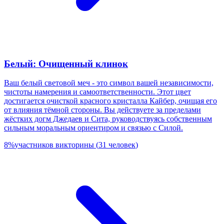
Белый: Очищенный клинок
Ваш белый световой меч - это символ вашей независимости,
чистоты намерения и самоответственности. Этот цвет
достигается очисткой красного кристалла Кайбер, очищая его
от влияния тёмной стороны. Вы действуете за пределами
жёстких догм Джедаев и Сита, руководствуясь собственным
сильным моральным ориентиром и связью с Силой.
8
%
участников викторины
(
31
человек
)