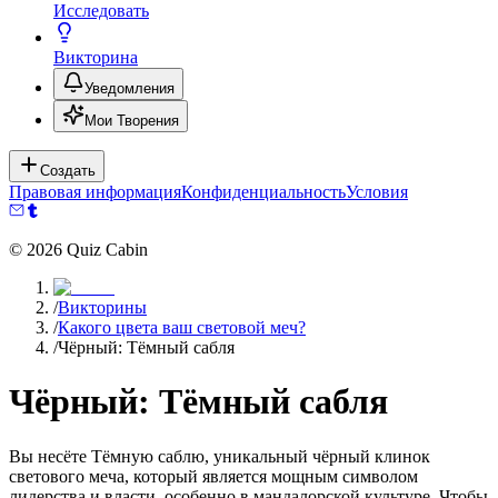
Исследовать
Викторина
Уведомления
Мои Творения
Создать
Правовая информация
Конфиденциальность
Условия
©
2026
Quiz Cabin
/
Викторины
/
Какого цвета ваш световой меч?
/
Чёрный: Тёмный сабля
Чёрный: Тёмный сабля
Вы несёте Тёмную саблю, уникальный чёрный клинок
светового меча, который является мощным символом
лидерства и власти, особенно в мандалорской культуре. Чтобы