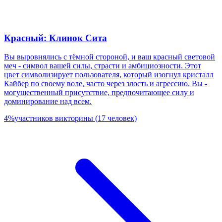
Красный: Клинок Сита
Вы выровнялись с тёмной стороной, и ваш красный световой
меч - символ вашей силы, страсти и амбициозности. Этот
цвет символизирует пользователя, который изогнул кристалл
Кайбер по своему воле, часто через злость и агрессию. Вы -
могущественный присутствие, предпочитающее силу и
доминирование над всем.
4
%
участников викторины
(
17
человек
)