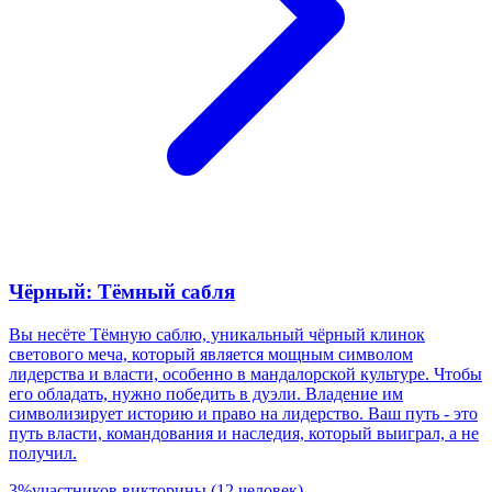
Чёрный: Тёмный сабля
Вы несёте Тёмную саблю, уникальный чёрный клинок
светового меча, который является мощным символом
лидерства и власти, особенно в мандалорской культуре. Чтобы
его обладать, нужно победить в дуэли. Владение им
символизирует историю и право на лидерство. Ваш путь - это
путь власти, командования и наследия, который выиграл, а не
получил.
3
%
участников викторины
(
12
человек
)