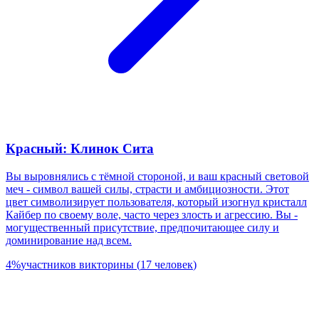
Красный: Клинок Сита
Вы выровнялись с тёмной стороной, и ваш красный световой
меч - символ вашей силы, страсти и амбициозности. Этот
цвет символизирует пользователя, который изогнул кристалл
Кайбер по своему воле, часто через злость и агрессию. Вы -
могущественный присутствие, предпочитающее силу и
доминирование над всем.
4
%
участников викторины
(
17
человек
)