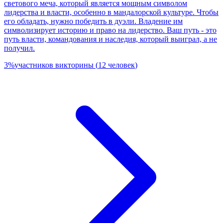
светового меча, который является мощным символом
лидерства и власти, особенно в мандалорской культуре. Чтобы
его обладать, нужно победить в дуэли. Владение им
символизирует историю и право на лидерство. Ваш путь - это
путь власти, командования и наследия, который выиграл, а не
получил.
3
%
участников викторины
(
12
человек
)