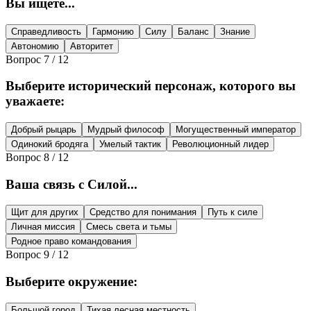
Вы ищете...
Справедливость
Гармонию
Силу
Баланс
Знание
Автономию
Авторитет
Вопрос
7
/
12
Выберите исторический персонаж, которого вы
уважаете:
Добрый рыцарь
Мудрый философ
Могущественный император
Одинокий бродяга
Умелый тактик
Революционный лидер
Вопрос
8
/
12
Ваша связь с Силой...
Щит для других
Средство для понимания
Путь к силе
Личная миссия
Смесь света и тьмы
Родное право командования
Вопрос
9
/
12
Выберите окружение:
Большой город
Тихая лесная местность