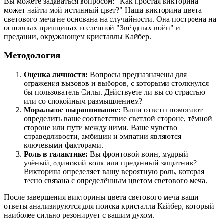
Вы можете задаваться вопросом: "Как простая викторина
может найти мой истинный цвет?" Наша викторина цвета
светового меча не основана на случайности. Она построена на
основных принципах вселенной "Звёздных войн" и
предании, окружающем кристаллы Кайбер.
Методология
Оценка личности:
Вопросы предназначены для
отражения вызовов и выборов, с которыми столкнулся
бы пользователь Силы. Действуете ли вы со страстью
или со спокойным размышлением?
Моральное выравнивание:
Ваши ответы помогают
определить ваше соответствие светлой стороне, тёмной
стороне или пути между ними. Ваше чувство
справедливости, амбиции и эмпатии являются
ключевыми факторами.
Роль в галактике:
Вы фронтовой воин, мудрый
учёный, одинокий волк или преданный защитник?
Викторина определяет вашу вероятную роль, которая
тесно связана с определённым цветом светового меча.
После завершения викторины цвета светового меча ваши
ответы анализируются для поиска кристалла Кайбер, который
наиболее сильно резонирует с вашим духом.