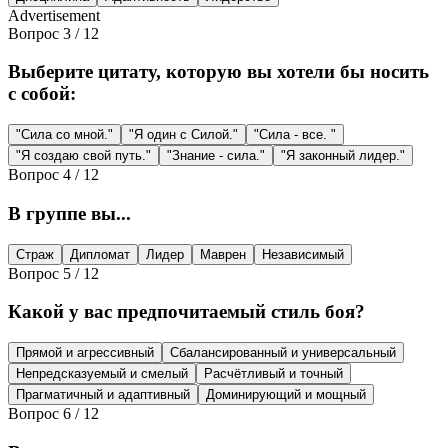
Advertisement
Вопрос
3
/
12
Выберите цитату, которую вы хотели бы носить
с собой:
"Сила со мной."
"Я один с Силой."
"Сила - все. "
"Я создаю свой путь."
"Знание - сила."
"Я законный лидер."
Вопрос
4
/
12
В группе вы...
Страж
Дипломат
Лидер
Маврен
Независимый
Вопрос
5
/
12
Какой у вас предпочитаемый стиль боя?
Прямой и агрессивный
Сбалансированный и универсальный
Непредсказуемый и смелый
Расчётливый и точный
Прагматичный и адаптивный
Доминирующий и мощный
Вопрос
6
/
12