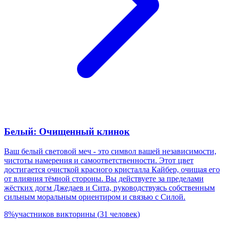
Белый: Очищенный клинок
Ваш белый световой меч - это символ вашей независимости,
чистоты намерения и самоответственности. Этот цвет
достигается очисткой красного кристалла Кайбер, очищая его
от влияния тёмной стороны. Вы действуете за пределами
жёстких догм Джедаев и Сита, руководствуясь собственным
сильным моральным ориентиром и связью с Силой.
8
%
участников викторины
(
31
человек
)