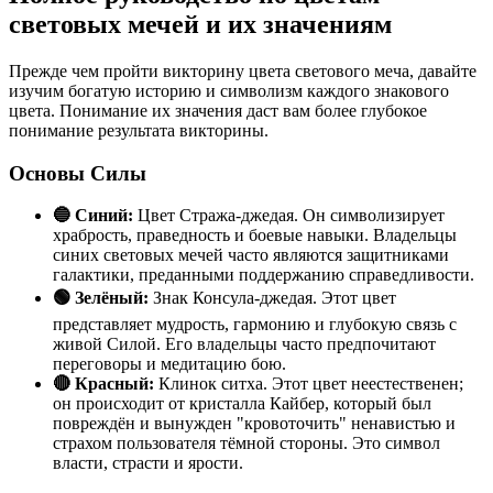
световых мечей и их значениям
Прежде чем пройти викторину цвета светового меча, давайте
изучим богатую историю и символизм каждого знакового
цвета. Понимание их значения даст вам более глубокое
понимание результата викторины.
Основы Силы
🔵 Синий:
Цвет Стража-джедая. Он символизирует
храбрость, праведность и боевые навыки. Владельцы
синих световых мечей часто являются защитниками
галактики, преданными поддержанию справедливости.
🟢 Зелёный:
Знак Консула-джедая. Этот цвет
представляет мудрость, гармонию и глубокую связь с
живой Силой. Его владельцы часто предпочитают
переговоры и медитацию бою.
🔴 Красный:
Клинок ситха. Этот цвет неестественен;
он происходит от кристалла Кайбер, который был
повреждён и вынужден "кровоточить" ненавистью и
страхом пользователя тёмной стороны. Это символ
власти, страсти и ярости.