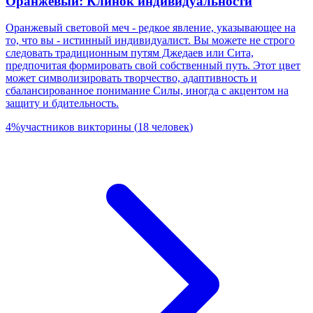
Оранжевый: Клинок индивидуальности
Оранжевый световой меч - редкое явление, указывающее на
то, что вы - истинный индивидуалист. Вы можете не строго
следовать традиционным путям Джедаев или Сита,
предпочитая формировать свой собственный путь. Этот цвет
может символизировать творчество, адаптивность и
сбалансированное понимание Силы, иногда с акцентом на
защиту и бдительность.
4
%
участников викторины
(
18
человек
)