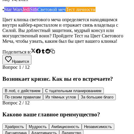
•
Star Wars
Jedi
Sith
Световой меч
Тест личности
Цвет клинка светового меча определяется находящимся
внутри кайбер-кристаллом и отражает связь владельца с
Силой. Вы доблестный защитник, мудрый консул или
могущественный воин? Пройдите Тест на Цвет Светового
Меча, чтобы узнать, каким был бы цвет вашего клинка!
Поделиться в:
Нравится
Вопрос
1
/
12
Возникает кризис. Как вы его встречаете?
В лоб, с действием
С тщательным планированием
По своим правилам
Из тёмных углов
За большее благо
Вопрос
2
/
12
Каково ваше главное преимущество?
Храбрость
Мудрость
Амбициозность
Независимость
Дисциплина
Адаптивность
Лидерство