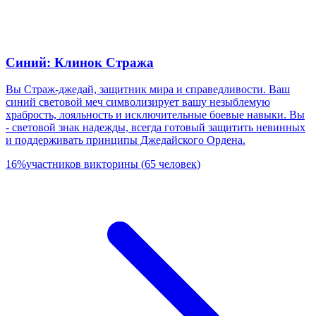
Синий: Клинок Стража
Вы Страж-джедай, защитник мира и справедливости. Ваш
синий световой меч символизирует вашу незыблемую
храбрость, лояльность и исключительные боевые навыки. Вы
- световой знак надежды, всегда готовый защитить невинных
и поддерживать принципы Джедайского Ордена.
16
%
участников викторины
(
65
человек
)