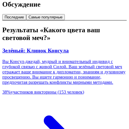
Обсуждение
Последние
Самые популярные
Результаты «Какого цвета ваш
световой меч?»
Зелёный: Клинок Консула
Вы Консул-джедай, мудрый и внимательный индивид с
глубокой связью с живой Силой. Ваш зелёный световой меч
отражает ваше внимание к дипломатии, знаниям и духовному
просвещению. Вы ищете гармонию и понимание,
предпочитая разрешать конфликты мирными методами.
38
%
участников викторины
(
153
человек
)