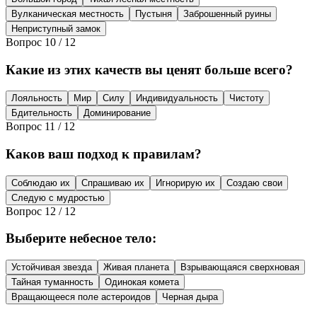
Вулканическая местность
Пустыня
Заброшенный руины
Неприступный замок
Вопрос
10
/
12
Какие из этих качеств вы ценят больше всего?
Лояльность
Мир
Силу
Индивидуальность
Чистоту
Бдительность
Доминирование
Вопрос
11
/
12
Каков ваш подход к правилам?
Соблюдаю их
Спрашиваю их
Игнорирую их
Создаю свои
Следую с мудростью
Вопрос
12
/
12
Выберите небесное тело:
Устойчивая звезда
Живая планета
Взрывающаяся сверхновая
Тайная туманность
Одинокая комета
Вращающееся поле астероидов
Черная дыра