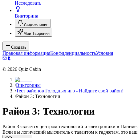
Исследовать
Викторина
Уведомления
Мои Творения
Создать
Правовая информация
Конфиденциальность
Условия
©
2026
Quiz Cabin
/
Викторины
/
Тест районов Голодных игр - Найдите свой район!
/
Район 3: Технологии
Район 3: Технологии
Район 3 является центром технологий и электроники в Панеме
Если вы логический мыслитель с талантом к гаджетам, это ваш