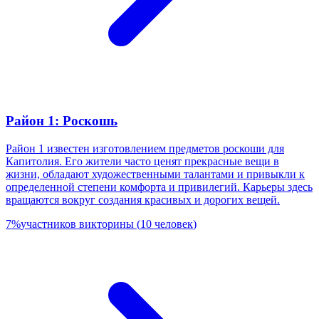
Район 1: Роскошь
Район 1 известен изготовлением предметов роскоши для
Капитолия. Его жители часто ценят прекрасные вещи в
жизни, обладают художественными талантами и привыкли к
определенной степени комфорта и привилегий. Карьеры здесь
вращаются вокруг создания красивых и дорогих вещей.
7
%
участников викторины
(
10
человек
)