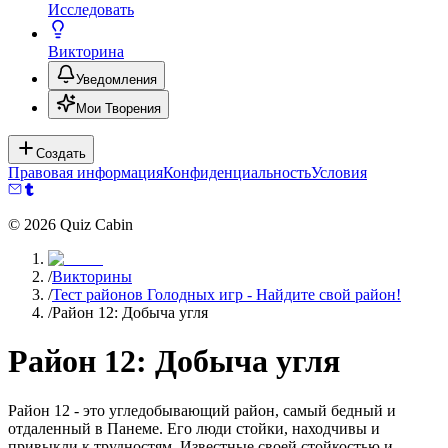
Исследовать
Викторина
Уведомления
Мои Творения
Создать
Правовая информация
Конфиденциальность
Условия
©
2026
Quiz Cabin
/
Викторины
/
Тест районов Голодных игр - Найдите свой район!
/
Район 12: Добыча угля
Район 12: Добыча угля
Район 12 - это угледобывающий район, самый бедный и
отдаленный в Панеме. Его люди стойки, находчивы и
привыкли к трудностям. Известные своей стойкостью и