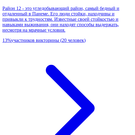
Район 12 - это угледобывающий район, самый бедный и
отдаленный в Панеме. Его люди стойки, находчивы и
привыкли к трудностям. Известные своей стойкостью и
навыками выживания, они находят способы выдержать,
несмотря на мрачные условия.
13
%
участников викторины
(
20
человек
)