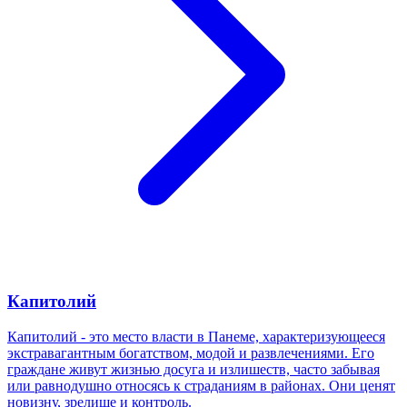
Капитолий
Капитолий - это место власти в Панеме, характеризующееся
экстравагантным богатством, модой и развлечениями. Его
граждане живут жизнью досуга и излишеств, часто забывая
или равнодушно относясь к страданиям в районах. Они ценят
новизну, зрелище и контроль.