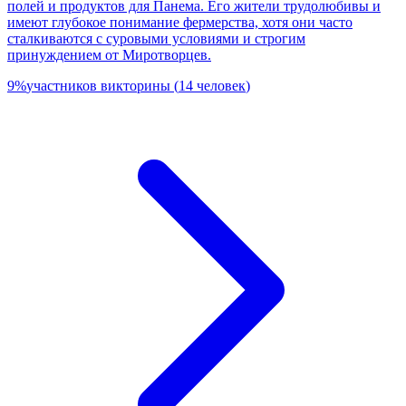
полей и продуктов для Панема. Его жители трудолюбивы и
имеют глубокое понимание фермерства, хотя они часто
сталкиваются с суровыми условиями и строгим
принуждением от Миротворцев.
9
%
участников викторины
(
14
человек
)