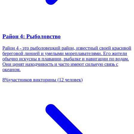
Район 4: Рыболовство
Район 4 - это рыболовецкий район, известный своей красивой
береговой линией и умелыми мореплавателями. Его жители
обычно искусны в плавании, рыбалке и навигации по водам.
Они ценят находчивость и часто имеют сильную связь с
океаном.
8
%
участников викторины
(
12
человек
)