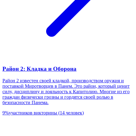
Район 2: Кладка и Оборона
Район 2 известен своей кладкой, производством оружия и
поставкой Миротворцев в Панем. Это район, который ценит
силу, дисциплину и лояльность к Капитолию. Многие из его
граждан физически грозны и гордятся своей ролью в
безопасности Панема.
9
%
участников викторины
(
14
человек
)