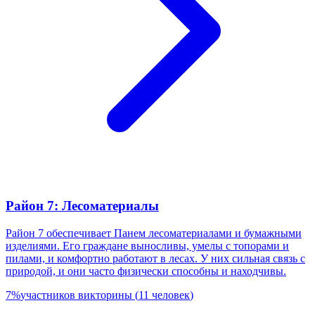
Район 7: Лесоматериалы
Район 7 обеспечивает Панем лесоматериалами и бумажными
изделиями. Его граждане выносливы, умелы с топорами и
пилами, и комфортно работают в лесах. У них сильная связь с
природой, и они часто физически способны и находчивы.
7
%
участников викторины
(
11
человек
)