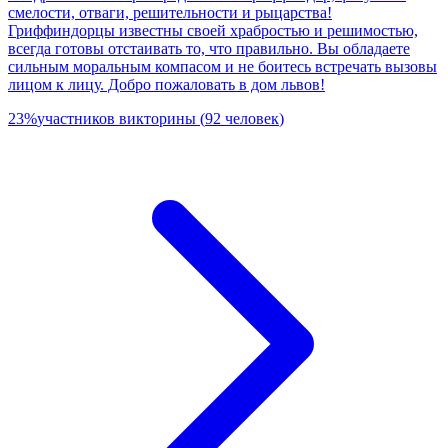
смелости, отваги, решительности и рыцарства!
Гриффиндорцы известны своей храбростью и решимостью,
всегда готовы отстаивать то, что правильно. Вы обладаете
сильным моральным компасом и не боитесь встречать вызовы
лицом к лицу. Добро пожаловать в дом львов!
23
%
участников викторины
(
92
человек
)