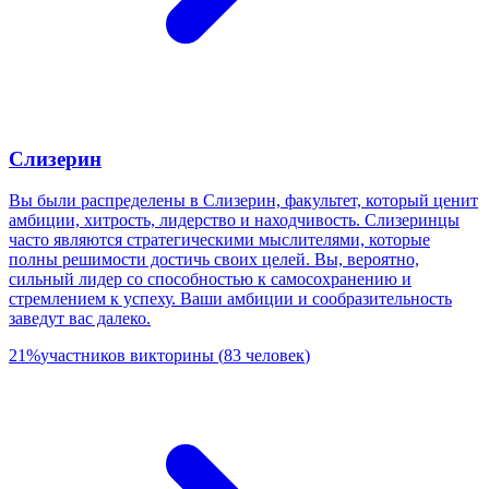
Слизерин
Вы были распределены в Слизерин, факультет, который ценит
амбиции, хитрость, лидерство и находчивость. Слизеринцы
часто являются стратегическими мыслителями, которые
полны решимости достичь своих целей. Вы, вероятно,
сильный лидер со способностью к самосохранению и
стремлением к успеху. Ваши амбиции и сообразительность
заведут вас далеко.
21
%
участников викторины
(
83
человек
)