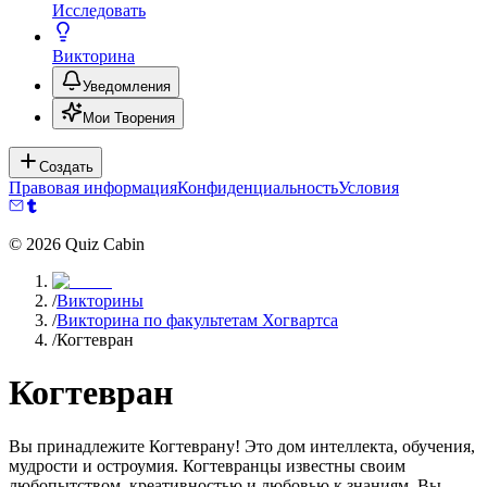
Исследовать
Викторина
Уведомления
Мои Творения
Создать
Правовая информация
Конфиденциальность
Условия
©
2026
Quiz Cabin
/
Викторины
/
Викторина по факультетам Хогвартса
/
Когтевран
Когтевран
Вы принадлежите Когтеврану! Это дом интеллекта, обучения,
мудрости и остроумия. Когтевранцы известны своим
любопытством, креативностью и любовью к знаниям. Вы