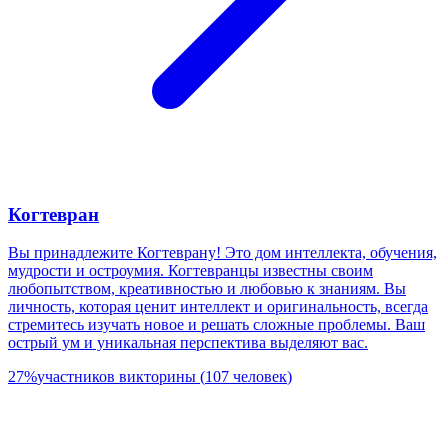
Когтевран
Вы принадлежите Когтеврану! Это дом интеллекта, обучения,
мудрости и остроумия. Когтевранцы известны своим
любопытством, креативностью и любовью к знаниям. Вы
личность, которая ценит интеллект и оригинальность, всегда
стремитесь изучать новое и решать сложные проблемы. Ваш
острый ум и уникальная перспектива выделяют вас.
27
%
участников викторины
(
107
человек
)