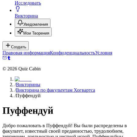
Исследовать
Викторина
Уведомления
Мои Творения
Создать
Правовая информация
Конфиденциальность
Условия
©
2026
Quiz Cabin
/
Викторины
/
Викторина по факультетам Хогвартса
/
Пуффендуй
Пуффендуй
Добро пожаловать в Пуффендуй! Вы были распределены в
факультет, известный своей преданностью, трудолюбием,
терпением, лояльностью и честной игрой. Пуффендуйцы