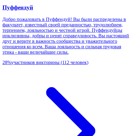
Пуффендуй
Добро пожаловать в Пуффендуй! Вы были распределены в
факультет, известный своей преданностью, трудолюбием,
терпением, лояльностью и честной игрой. Пуффендуйцы
инклюзивны, добры и ценят справедливость. Вы настоящий
друг и верите в важность сообщества и уважительного
отношения ко всем. Ваша лояльность и сильная трудовая
этика - ваши величайшие силы.
28
%
участников викторины
(
112
человек
)