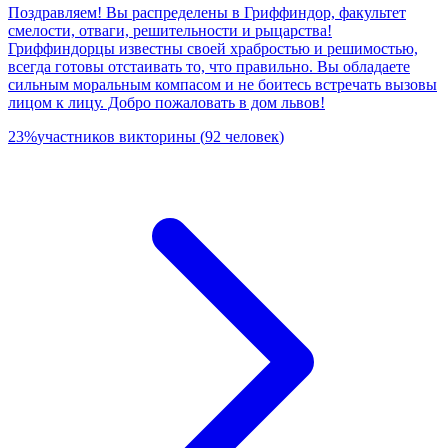
Поздравляем! Вы распределены в Гриффиндор, факультет
смелости, отваги, решительности и рыцарства!
Гриффиндорцы известны своей храбростью и решимостью,
всегда готовы отстаивать то, что правильно. Вы обладаете
сильным моральным компасом и не боитесь встречать вызовы
лицом к лицу. Добро пожаловать в дом львов!
23
%
участников викторины
(
92
человек
)