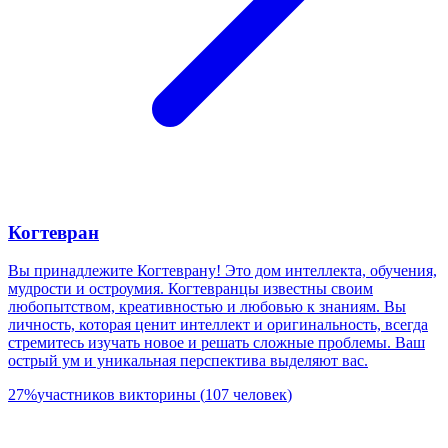
Когтевран
Вы принадлежите Когтеврану! Это дом интеллекта, обучения,
мудрости и остроумия. Когтевранцы известны своим
любопытством, креативностью и любовью к знаниям. Вы
личность, которая ценит интеллект и оригинальность, всегда
стремитесь изучать новое и решать сложные проблемы. Ваш
острый ум и уникальная перспектива выделяют вас.
27
%
участников викторины
(
107
человек
)