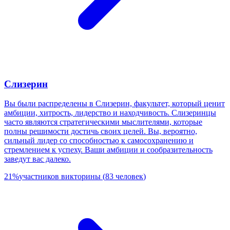
Слизерин
Вы были распределены в Слизерин, факультет, который ценит
амбиции, хитрость, лидерство и находчивость. Слизеринцы
часто являются стратегическими мыслителями, которые
полны решимости достичь своих целей. Вы, вероятно,
сильный лидер со способностью к самосохранению и
стремлением к успеху. Ваши амбиции и сообразительность
заведут вас далеко.
21
%
участников викторины
(
83
человек
)