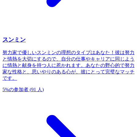
スンミン
努力家で優しいスンミンの理想のタイプはあなた！彼は努力
と情熱を大切にするので、自分の仕事やキャリアに同じよう
に情熱と献身を持つ人に惹かれます。あなたの野心的で努力
家な性格と、思いやりのある心が、彼にとって完璧なマッチ
です。
5
%
の参加者
(
91
人
)