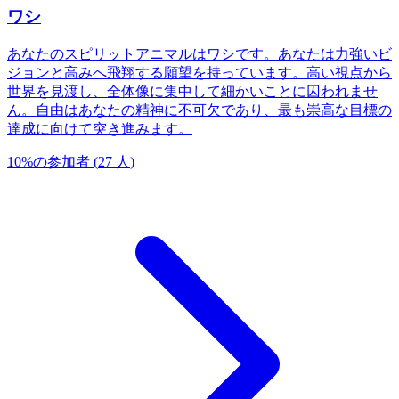
ワシ
あなたのスピリットアニマルはワシです。あなたは力強いビ
ジョンと高みへ飛翔する願望を持っています。高い視点から
世界を見渡し、全体像に集中して細かいことに囚われませ
ん。自由はあなたの精神に不可欠であり、最も崇高な目標の
達成に向けて突き進みます。
10
%
の参加者
(
27
人
)