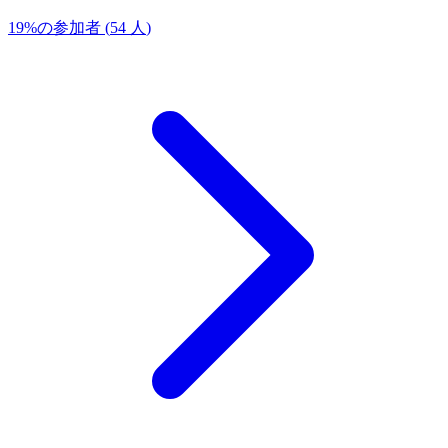
19
%
の参加者
(
54
人
)