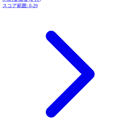
スコア範囲
:
0
-
29