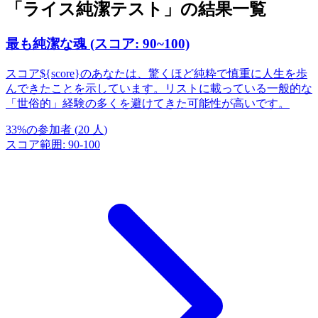
「ライス純潔テスト」の結果一覧
最も純潔な魂 (スコア: 90~100)
スコア${score}のあなたは、驚くほど純粋で慎重に人生を歩
んできたことを示しています。リストに載っている一般的な
「世俗的」経験の多くを避けてきた可能性が高いです。
33
%
の参加者
(
20
人
)
スコア範囲
:
90
-
100