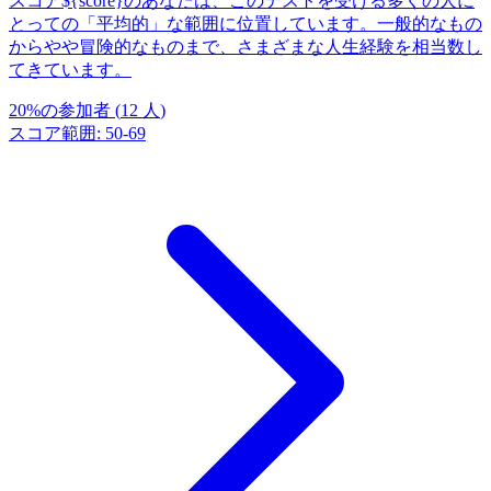
スコア${score}のあなたは、このテストを受ける多くの人に
とっての「平均的」な範囲に位置しています。一般的なもの
からやや冒険的なものまで、さまざまな人生経験を相当数し
てきています。
20
%
の参加者
(
12
人
)
スコア範囲
:
50
-
69