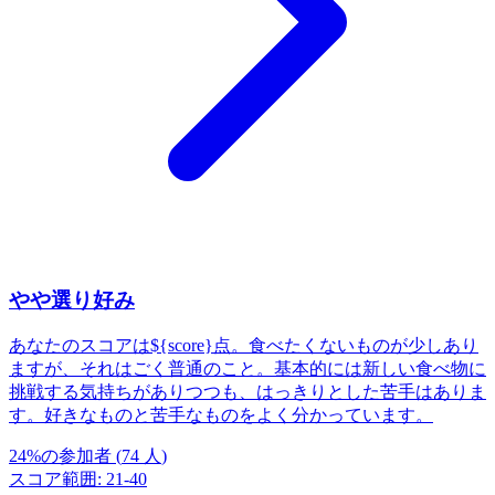
やや選り好み
あなたのスコアは${score}点。食べたくないものが少しあり
ますが、それはごく普通のこと。基本的には新しい食べ物に
挑戦する気持ちがありつつも、はっきりとした苦手はありま
す。好きなものと苦手なものをよく分かっています。
24
%
の参加者
(
74
人
)
スコア範囲
:
21
-
40