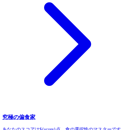
究極の偏食家
あなたのスコアは${score}点。食の選択性のマスターです。