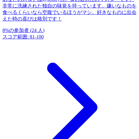
非常に洗練された独自の味覚を持っています。嫌いなものを
食べるくらいなら空腹でいるほうがマシ。好きなものに出会
えた時の喜びは格別です！
8
%
の参加者
(
24
人
)
スコア範囲
:
81
-
100