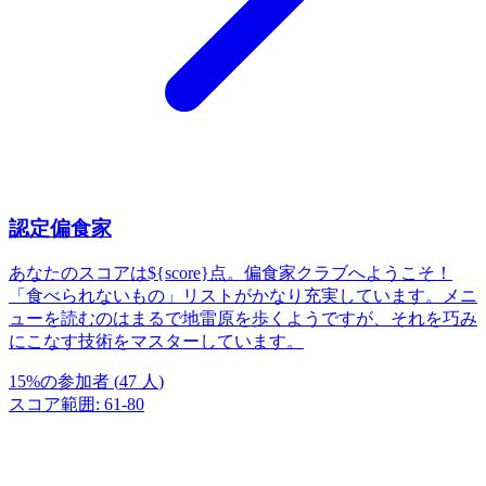
認定偏食家
あなたのスコアは${score}点。偏食家クラブへようこそ！
「食べられないもの」リストがかなり充実しています。メニ
ューを読むのはまるで地雷原を歩くようですが、それを巧み
にこなす技術をマスターしています。
15
%
の参加者
(
47
人
)
スコア範囲
:
61
-
80