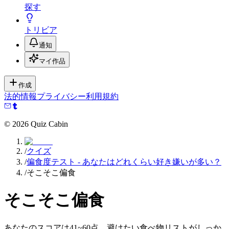
探す
トリビア
通知
マイ作品
作成
法的情報
プライバシー
利用規約
©
2026
Quiz Cabin
/
クイズ
/
偏食度テスト - あなたはどれくらい好き嫌いが多い？
/
そこそこ偏食
そこそこ偏食
あなたのスコアは41~60点。避けたい食べ物リストがしっか