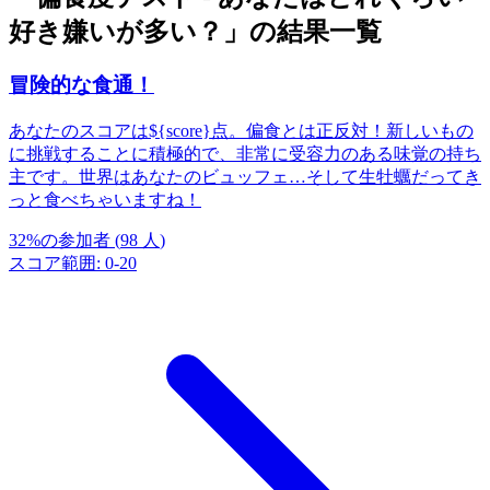
好き嫌いが多い？」の結果一覧
冒険的な食通！
あなたのスコアは${score}点。偏食とは正反対！新しいもの
に挑戦することに積極的で、非常に受容力のある味覚の持ち
主です。世界はあなたのビュッフェ…そして生牡蠣だってき
っと食べちゃいますね！
32
%
の参加者
(
98
人
)
スコア範囲
:
0
-
20