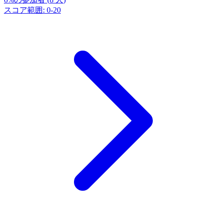
スコア範囲
:
0
-
20