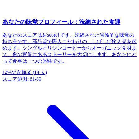
あなたの味覚プロフィール：洗練された食通
あなたのスコアは${score}です。洗練された冒険的な味覚の
持ち主です。高品質で職人こだわりの、しばしば輸入品を求
めます。シングルオリジンコーヒーからオーガニック食材ま
で、食の背景にあるストーリーを大切にします。あなたにと
って食事は一つの体験です。
14
%
の参加者
(
19
人
)
スコア範囲
:
61
-
80