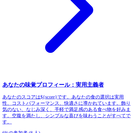
あなたの味覚プロフィール：実用主義者
あなたのスコアは${score}です。あなたの食の選択は実用
性、コストパフォーマンス、快適さに導かれています。飾り
気のない、なじみ深く、手軽で満足感のある食べ物を好みま
す。空腹を満たし、シンプルな喜びを味わうことがすべてで
す。
6
%
の参加者
(
8
人
)