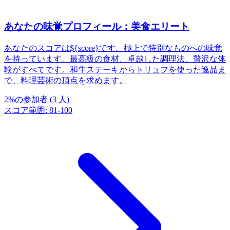
あなたの味覚プロフィール：美食エリート
あなたのスコアは${score}です。極上で特別なものへの味覚
を持っています。最高級の食材、卓越した調理法、贅沢な体
験がすべてです。和牛ステーキからトリュフを使った逸品ま
で、料理芸術の頂点を求めます。
2
%
の参加者
(
3
人
)
スコア範囲
:
81
-
100