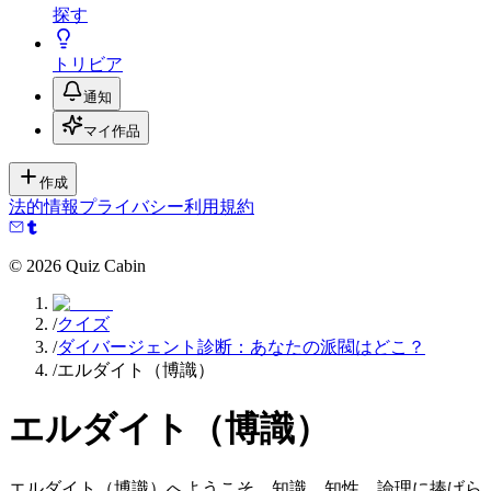
探す
トリビア
通知
マイ作品
作成
法的情報
プライバシー
利用規約
©
2026
Quiz Cabin
/
クイズ
/
ダイバージェント診断：あなたの派閥はどこ？
/
エルダイト（博識）
エルダイト（博識）
エルダイト（博識）へようこそ。知識、知性、論理に捧げら