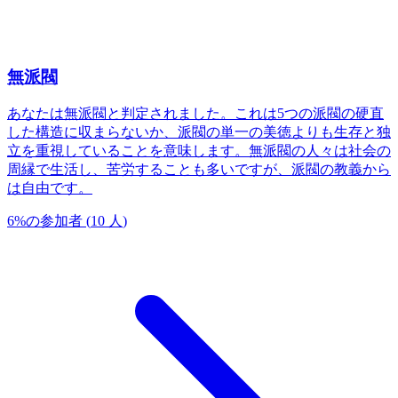
無派閥
あなたは無派閥と判定されました。これは5つの派閥の硬直
した構造に収まらないか、派閥の単一の美徳よりも生存と独
立を重視していることを意味します。無派閥の人々は社会の
周縁で生活し、苦労することも多いですが、派閥の教義から
は自由です。
6
%
の参加者
(
10
人
)