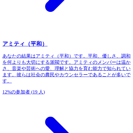
アミティ（平和）
あなたの結果はアミティ（平和）です。平和、優しさ、調和
を何よりも大切にする派閥です。アミティのメンバーは温か
さ、音楽や芸術への愛、理解と協力を育む能力で知られてい
ます。彼らは社会の農民やカウンセラーであることが多いで
す。
12
%
の参加者
(
19
人
)