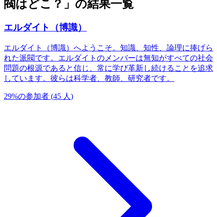
閥はどこ？」の結果一覧
エルダイト（博識）
エルダイト（博識）へようこそ。知識、知性、論理に捧げら
れた派閥です。エルダイトのメンバーは無知がすべての社会
問題の根源であると信じ、常に学び革新し続けることを追求
しています。彼らは科学者、教師、研究者です。
29
%
の参加者
(
45
人
)