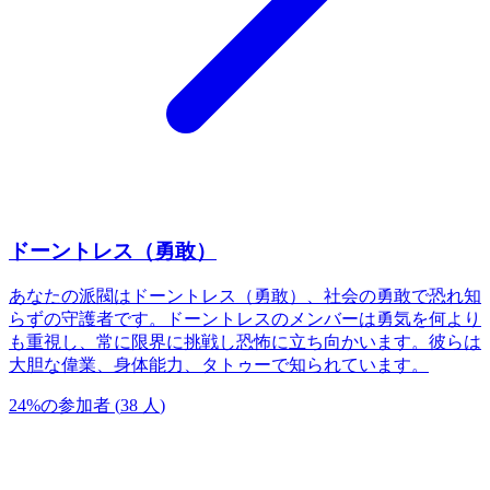
ドーントレス（勇敢）
あなたの派閥はドーントレス（勇敢）、社会の勇敢で恐れ知
らずの守護者です。ドーントレスのメンバーは勇気を何より
も重視し、常に限界に挑戦し恐怖に立ち向かいます。彼らは
大胆な偉業、身体能力、タトゥーで知られています。
24
%
の参加者
(
38
人
)