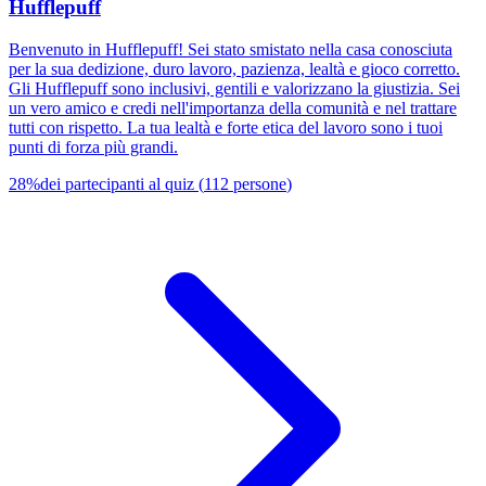
Hufflepuff
Benvenuto in Hufflepuff! Sei stato smistato nella casa conosciuta
per la sua dedizione, duro lavoro, pazienza, lealtà e gioco corretto.
Gli Hufflepuff sono inclusivi, gentili e valorizzano la giustizia. Sei
un vero amico e credi nell'importanza della comunità e nel trattare
tutti con rispetto. La tua lealtà e forte etica del lavoro sono i tuoi
punti di forza più grandi.
28
%
dei partecipanti al quiz
(
112
persone
)