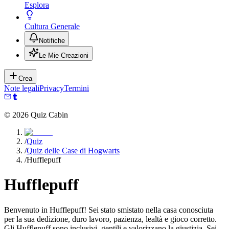
Esplora
Cultura Generale
Notifiche
Le Mie Creazioni
Crea
Note legali
Privacy
Termini
©
2026
Quiz Cabin
/
Quiz
/
Quiz delle Case di Hogwarts
/
Hufflepuff
Hufflepuff
Benvenuto in Hufflepuff! Sei stato smistato nella casa conosciuta
per la sua dedizione, duro lavoro, pazienza, lealtà e gioco corretto.
Gli Hufflepuff sono inclusivi, gentili e valorizzano la giustizia. Sei