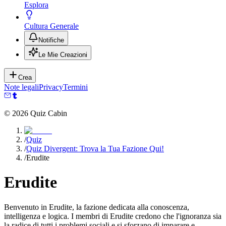
Esplora
Cultura Generale
Notifiche
Le Mie Creazioni
Crea
Note legali
Privacy
Termini
©
2026
Quiz Cabin
/
Quiz
/
Quiz Divergent: Trova la Tua Fazione Qui!
/
Erudite
Erudite
Benvenuto in Erudite, la fazione dedicata alla conoscenza,
intelligenza e logica. I membri di Erudite credono che l'ignoranza sia
la radice di tutti i problemi sociali e si sforzano di imparare e