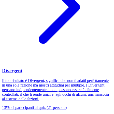
Divergent
Il tuo risultato è Divergent, significa che non ti adatti perfettamente
in una sola fazione ma mostri attitudini per multiple. I Divergent
pensano indipendentemente e non possono essere facilmente
controllati, il che li rende unici e, agli occhi di alcuni, una minaccia
al sistema delle fazioni.
13
%
dei partecipanti al quiz
(
21
persone
)