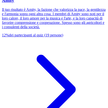
Amity
Il tuo risultato è Amity, la fazione che valorizza la pace, la gentilezza
e l'armonia sopra ogni altra cosa. I membri di Amity sono noti per il
loro calore, il loro amore per la musica e l'arte, e la loro capacità di
favorire comprensione e cooperazione. Spesso sono gli agricoltori e
i consulenti della società.
12
%
dei partecipanti al quiz
(
19
persone
)