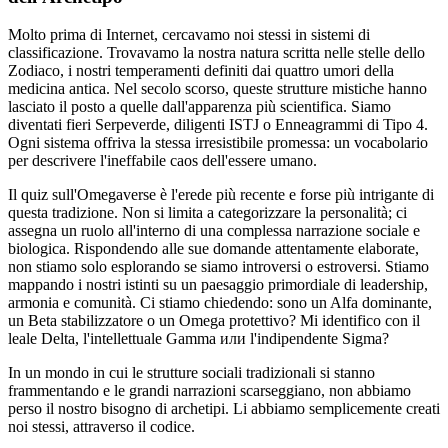
Molto prima di Internet, cercavamo noi stessi in sistemi di
classificazione. Trovavamo la nostra natura scritta nelle stelle dello
Zodiaco, i nostri temperamenti definiti dai quattro umori della
medicina antica. Nel secolo scorso, queste strutture mistiche hanno
lasciato il posto a quelle dall'apparenza più scientifica. Siamo
diventati fieri Serpeverde, diligenti ISTJ o Enneagrammi di Tipo 4.
Ogni sistema offriva la stessa irresistibile promessa: un vocabolario
per descrivere l'ineffabile caos dell'essere umano.
Il quiz sull'Omegaverse è l'erede più recente e forse più intrigante di
questa tradizione. Non si limita a categorizzare la personalità; ci
assegna un ruolo all'interno di una complessa narrazione sociale e
biologica. Rispondendo alle sue domande attentamente elaborate,
non stiamo solo esplorando se siamo introversi o estroversi. Stiamo
mappando i nostri istinti su un paesaggio primordiale di leadership,
armonia e comunità. Ci stiamo chiedendo: sono un Alfa dominante,
un Beta stabilizzatore o un Omega protettivo? Mi identifico con il
leale Delta, l'intellettuale Gamma или l'indipendente Sigma?
In un mondo in cui le strutture sociali tradizionali si stanno
frammentando e le grandi narrazioni scarseggiano, non abbiamo
perso il nostro bisogno di archetipi. Li abbiamo semplicemente creati
noi stessi, attraverso il codice.