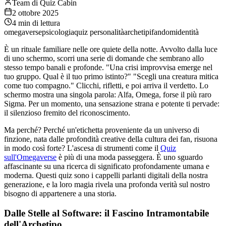
Team di Quiz Cabin
2 ottobre 2025
4
min di lettura
omegaverse
psicologia
quiz personalità
archetipi
fandom
identità
È un rituale familiare nelle ore quiete della notte. Avvolto dalla luce
di uno schermo, scorri una serie di domande che sembrano allo
stesso tempo banali e profonde. "Una crisi improvvisa emerge nel
tuo gruppo. Qual è il tuo primo istinto?" "Scegli una creatura mitica
come tuo compagno." Clicchi, rifletti, e poi arriva il verdetto. Lo
schermo mostra una singola parola: Alfa, Omega, forse il più raro
Sigma. Per un momento, una sensazione strana e potente ti pervade:
il silenzioso fremito del riconoscimento.
Ma perché? Perché un'etichetta proveniente da un universo di
finzione, nata dalle profondità creative della cultura dei fan, risuona
in modo così forte? L'ascesa di strumenti come il
Quiz
sull'Omegaverse
è più di una moda passeggera. È uno sguardo
affascinante su una ricerca di significato profondamente umana e
moderna. Questi quiz sono i cappelli parlanti digitali della nostra
generazione, e la loro magia rivela una profonda verità sul nostro
bisogno di appartenere a una storia.
Dalle Stelle al Software: il Fascino Intramontabile
dell'Archetipo