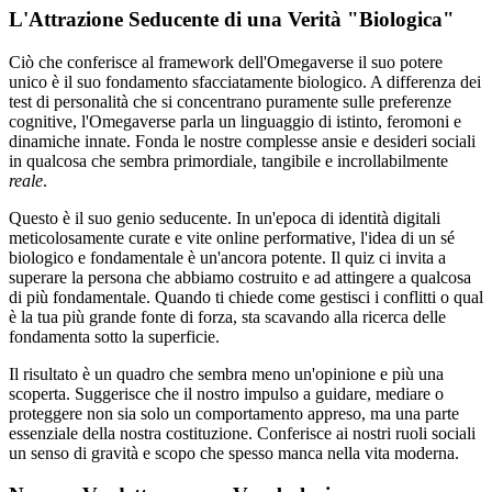
L'Attrazione Seducente di una Verità "Biologica"
Ciò che conferisce al framework dell'Omegaverse il suo potere
unico è il suo fondamento sfacciatamente biologico. A differenza dei
test di personalità che si concentrano puramente sulle preferenze
cognitive, l'Omegaverse parla un linguaggio di istinto, feromoni e
dinamiche innate. Fonda le nostre complesse ansie e desideri sociali
in qualcosa che sembra primordiale, tangibile e incrollabilmente
reale
.
Questo è il suo genio seducente. In un'epoca di identità digitali
meticolosamente curate e vite online performative, l'idea di un sé
biologico e fondamentale è un'ancora potente. Il quiz ci invita a
superare la persona che abbiamo costruito e ad attingere a qualcosa
di più fondamentale. Quando ti chiede come gestisci i conflitti o qual
è la tua più grande fonte di forza, sta scavando alla ricerca delle
fondamenta sotto la superficie.
Il risultato è un quadro che sembra meno un'opinione e più una
scoperta. Suggerisce che il nostro impulso a guidare, mediare o
proteggere non sia solo un comportamento appreso, ma una parte
essenziale della nostra costituzione. Conferisce ai nostri ruoli sociali
un senso di gravità e scopo che spesso manca nella vita moderna.