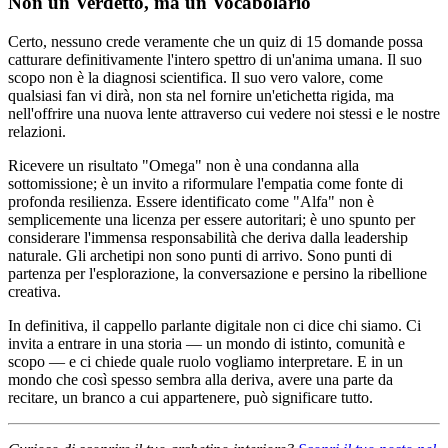
Non un Verdetto, ma un Vocabolario
Certo, nessuno crede veramente che un quiz di 15 domande possa
catturare definitivamente l'intero spettro di un'anima umana. Il suo
scopo non è la diagnosi scientifica. Il suo vero valore, come
qualsiasi fan vi dirà, non sta nel fornire un'etichetta rigida, ma
nell'offrire una nuova lente attraverso cui vedere noi stessi e le nostre
relazioni.
Ricevere un risultato "Omega" non è una condanna alla
sottomissione; è un invito a riformulare l'empatia come fonte di
profonda resilienza. Essere identificato come "Alfa" non è
semplicemente una licenza per essere autoritari; è uno spunto per
considerare l'immensa responsabilità che deriva dalla leadership
naturale. Gli archetipi non sono punti di arrivo. Sono punti di
partenza per l'esplorazione, la conversazione e persino la ribellione
creativa.
In definitiva, il cappello parlante digitale non ci dice chi siamo. Ci
invita a entrare in una storia — un mondo di istinto, comunità e
scopo — e ci chiede quale ruolo vogliamo interpretare. E in un
mondo che così spesso sembra alla deriva, avere una parte da
recitare, un branco a cui appartenere, può significare tutto.