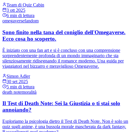
Team di Quiz Cabin
3 ott 2025
6
min di lettura
omegaverse
fandom
Sono finito nella tana del coniglio dell'Omegaverse.
Ecco cosa ho scoperto.
È iniziato con una fan art e si è concluso con una comprensione
sorprendentemente profonda di un mondo immaginario che sta
silenziosamente ridisegnando il romance moderno. Una guida per
viaggiatori nel bizzarro e meraviglioso Omegaverse.
Simon Adler
30 set 2025
5
min di lettura
death note
moralità
Il Test di Death Note: Sei la Giustizia o ti stai solo
annoiando?
Esploriamo la psicologia dietro il Test di Death Note. Non è solo un
quiz sugli anime, è una bussola morale mascherata da dark fantasy.
Raccoglieresti quel quaderno?