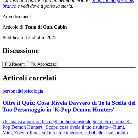
Curioso di scoprire il tuo archetipo interiore?
Scopri il tuo posto nel
branco
e vedi dove ti porta la storia.
Advertisement
Articolo di
Team di Quiz Cabin
Pubblicato il
2 ottobre 2025
Discussione
Più Recenti
Più Apprezzati
Articoli correlati
personalità
psicologia
Oltre il Quiz: Cosa Rivela Davvero di Te la Scelta del
Tuo Personaggio in 'K-Pop Demon Hunters'
Un'analisi approfondita degli archetipi psicologici dietro il quiz 'K-
Pop Demon Hunters'. Scopri cosa rivela il tuo risultato—Rumi,
Mira, Zoey o Jinu—sul tuo eroe interiore, sul ribelle e sull'ombra.