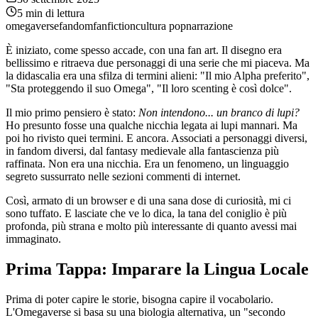
5
min di lettura
omegaverse
fandom
fanfiction
cultura pop
narrazione
È iniziato, come spesso accade, con una fan art. Il disegno era
bellissimo e ritraeva due personaggi di una serie che mi piaceva. Ma
la didascalia era una sfilza di termini alieni: "Il mio Alpha preferito",
"Sta proteggendo il suo Omega", "Il loro scenting è così dolce".
Il mio primo pensiero è stato:
Non intendono... un branco di lupi?
Ho presunto fosse una qualche nicchia legata ai lupi mannari. Ma
poi ho rivisto quei termini. E ancora. Associati a personaggi diversi,
in fandom diversi, dal fantasy medievale alla fantascienza più
raffinata. Non era una nicchia. Era un fenomeno, un linguaggio
segreto sussurrato nelle sezioni commenti di internet.
Così, armato di un browser e di una sana dose di curiosità, mi ci
sono tuffato. E lasciate che ve lo dica, la tana del coniglio è più
profonda, più strana e molto più interessante di quanto avessi mai
immaginato.
Prima Tappa: Imparare la Lingua Locale
Prima di poter capire le storie, bisogna capire il vocabolario.
L'Omegaverse si basa su una biologia alternativa, un "secondo