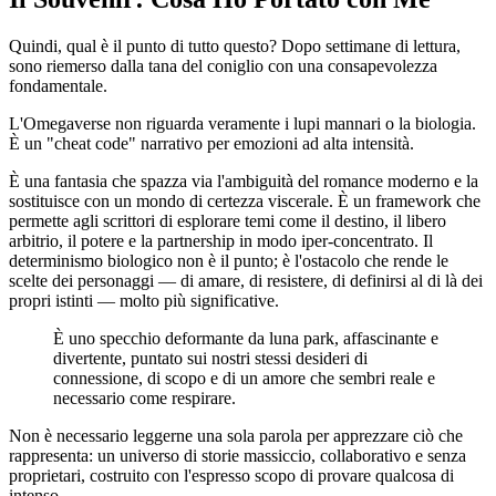
Quindi, qual è il punto di tutto questo? Dopo settimane di lettura,
sono riemerso dalla tana del coniglio con una consapevolezza
fondamentale.
L'Omegaverse non riguarda veramente i lupi mannari o la biologia.
È un "cheat code" narrativo per emozioni ad alta intensità.
È una fantasia che spazza via l'ambiguità del romance moderno e la
sostituisce con un mondo di certezza viscerale. È un framework che
permette agli scrittori di esplorare temi come il destino, il libero
arbitrio, il potere e la partnership in modo iper-concentrato. Il
determinismo biologico non è il punto; è l'ostacolo che rende le
scelte dei personaggi — di amare, di resistere, di definirsi al di là dei
propri istinti — molto più significative.
È uno specchio deformante da luna park, affascinante e
divertente, puntato sui nostri stessi desideri di
connessione, di scopo e di un amore che sembri reale e
necessario come respirare.
Non è necessario leggerne una sola parola per apprezzare ciò che
rappresenta: un universo di storie massiccio, collaborativo e senza
proprietari, costruito con l'espresso scopo di provare qualcosa di
intenso.