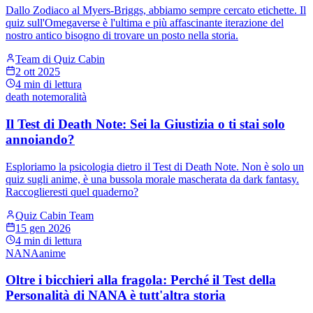
Dallo Zodiaco al Myers-Briggs, abbiamo sempre cercato etichette. Il
quiz sull'Omegaverse è l'ultima e più affascinante iterazione del
nostro antico bisogno di trovare un posto nella storia.
Team di Quiz Cabin
2 ott 2025
4
min di lettura
death note
moralità
Il Test di Death Note: Sei la Giustizia o ti stai solo
annoiando?
Esploriamo la psicologia dietro il Test di Death Note. Non è solo un
quiz sugli anime, è una bussola morale mascherata da dark fantasy.
Raccoglieresti quel quaderno?
Quiz Cabin Team
15 gen 2026
4
min di lettura
NANA
anime
Oltre i bicchieri alla fragola: Perché il Test della
Personalità di NANA è tutt'altra storia