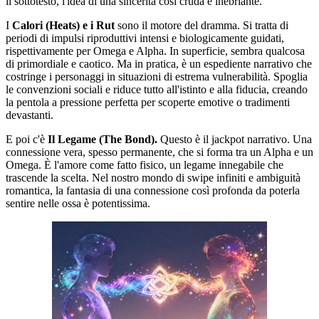
il sottotesto, l'idea di una sincerità così cruda è inebriante.
I
Calori (Heats) e i Rut
sono il motore del dramma. Si tratta di
periodi di impulsi riproduttivi intensi e biologicamente guidati,
rispettivamente per Omega e Alpha. In superficie, sembra qualcosa
di primordiale e caotico. Ma in pratica, è un espediente narrativo che
costringe i personaggi in situazioni di estrema vulnerabilità. Spoglia
le convenzioni sociali e riduce tutto all'istinto e alla fiducia, creando
la pentola a pressione perfetta per scoperte emotive o tradimenti
devastanti.
E poi c'è
Il Legame (The Bond).
Questo è il jackpot narrativo. Una
connessione vera, spesso permanente, che si forma tra un Alpha e un
Omega. È l'amore come fatto fisico, un legame innegabile che
trascende la scelta. Nel nostro mondo di swipe infiniti e ambiguità
romantica, la fantasia di una connessione così profonda da poterla
sentire nelle ossa è potentissima.