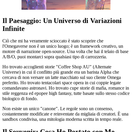
Il Paesaggio: Un Universo di Variazioni
Infinite
Ciò che mi ha veramente scioccato è stato scoprire che
l'Omegaverse non è un unico luogo; è un framework creativo, un
motore di narrazione open-source. Una volta che hai il telaio di base
A/B/O, puoi montarci sopra qualsiasi tipo di carrozzeria.
Ho trovato accoglienti storie "Coffee Shop AU" (Alternate
Universe) in cui il conflitto più grande era un barista Alpha che
cercava di non versare un latte macchiato sul suo cliente Omega
preferito. Ho trovato tentacolari space opera in cui coppie legate
comandavano astronavi. Ho trovato cupe storie di mafia, romance in
stile reggenza ed epopee high fantasy, tutte basate sullo stesso codice
biologico di fondo.
Non esiste un unico "canone". Le regole sono un consenso,
costantemente modificate e reinventate da migliaia di creatori. È una
sandbox condivisa, una mitologia moderna scritta in tempo reale.
Il Souvenir: Cosa Ho Portato con Me