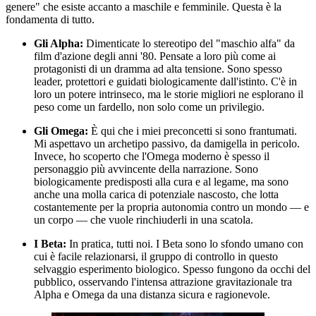
genere" che esiste accanto a maschile e femminile. Questa è la
fondamenta di tutto.
Gli Alpha:
Dimenticate lo stereotipo del "maschio alfa" da
film d'azione degli anni '80. Pensate a loro più come ai
protagonisti di un dramma ad alta tensione. Sono spesso
leader, protettori e guidati biologicamente dall'istinto. C'è in
loro un potere intrinseco, ma le storie migliori ne esplorano il
peso come un fardello, non solo come un privilegio.
Gli Omega:
È qui che i miei preconcetti si sono frantumati.
Mi aspettavo un archetipo passivo, da damigella in pericolo.
Invece, ho scoperto che l'Omega moderno è spesso il
personaggio più avvincente della narrazione. Sono
biologicamente predisposti alla cura e al legame, ma sono
anche una molla carica di potenziale nascosto, che lotta
costantemente per la propria autonomia contro un mondo — e
un corpo — che vuole rinchiuderli in una scatola.
I Beta:
In pratica, tutti noi. I Beta sono lo sfondo umano con
cui è facile relazionarsi, il gruppo di controllo in questo
selvaggio esperimento biologico. Spesso fungono da occhi del
pubblico, osservando l'intensa attrazione gravitazionale tra
Alpha e Omega da una distanza sicura e ragionevole.