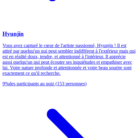
Hyunjin
Vous avez capturé le cœur de l'artiste passionné, Hyunjin ! Il est
attiré par quelqu'un qui peut sembler indifférent à l'extérieur mais qui
est en réalité doux, tendre, et attentionné à l'intérieur. Il apprécie
aussi quelqu'un qui peut écouter ses inquiétudes et empathiser avec
lui. Votre nature profonde et attentionnée et votre beau sourire sont
exactement ce qu'il recherche.
9
%
des participants au quiz
(
153
personnes
)