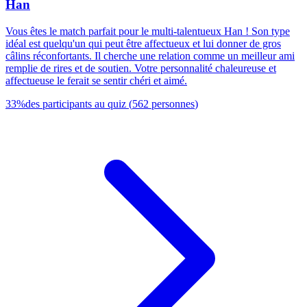
Han
Vous êtes le match parfait pour le multi-talentueux Han ! Son type
idéal est quelqu'un qui peut être affectueux et lui donner de gros
câlins réconfortants. Il cherche une relation comme un meilleur ami
remplie de rires et de soutien. Votre personnalité chaleureuse et
affectueuse le ferait se sentir chéri et aimé.
33
%
des participants au quiz
(
562
personnes
)