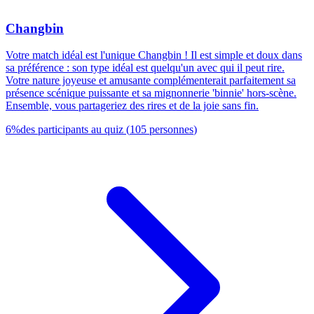
Changbin
Votre match idéal est l'unique Changbin ! Il est simple et doux dans
sa préférence : son type idéal est quelqu'un avec qui il peut rire.
Votre nature joyeuse et amusante complémenterait parfaitement sa
présence scénique puissante et sa mignonnerie 'binnie' hors-scène.
Ensemble, vous partageriez des rires et de la joie sans fin.
6
%
des participants au quiz
(
105
personnes
)