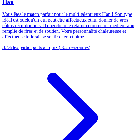
Han
Vous êtes le match parfait pour le multi-talentueux Han ! Son type
idéal est quelqu'un qui peut être affectueux et lui donner de gros
câlins réconfortants. Il cherche une relation comme un meilleur ami
remplie de rires et de soutien. Votre personnalité chaleureuse et
affectueuse le ferait se sentir chéri et aimé.
33
%
des participants au quiz
(
562
personnes
)