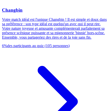
Changbin
Votre match idéal est l'unique Changbin ! Il est simple et doux dans
sa préférence : son type idéal est quelqu'un avec qui il peut rire.
Votre nature joyeuse et amusante complémenterait parfaitement sa
présence scénique puissante et sa mignonnerie 'binnie' hors-scène.
Ensemble, vous partageriez des rires et de la joie sans fin.
6
%
des participants au quiz
(
105
personnes
)