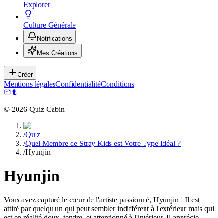
Explorer
Culture Générale
Notifications
Mes Créations
Créer
Mentions légales
Confidentialité
Conditions
©
2026
Quiz Cabin
/
Quiz
/
Quel Membre de Stray Kids est Votre Type Idéal ?
/
Hyunjin
Hyunjin
Vous avez capturé le cœur de l'artiste passionné, Hyunjin ! Il est
attiré par quelqu'un qui peut sembler indifférent à l'extérieur mais qui
est en réalité doux, tendre, et attentionné à l'intérieur. Il apprécie