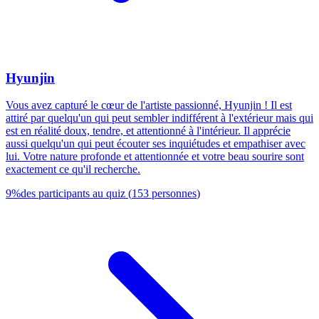
Hyunjin
Vous avez capturé le cœur de l'artiste passionné, Hyunjin ! Il est
attiré par quelqu'un qui peut sembler indifférent à l'extérieur mais qui
est en réalité doux, tendre, et attentionné à l'intérieur. Il apprécie
aussi quelqu'un qui peut écouter ses inquiétudes et empathiser avec
lui. Votre nature profonde et attentionnée et votre beau sourire sont
exactement ce qu'il recherche.
9
%
des participants au quiz
(
153
personnes
)