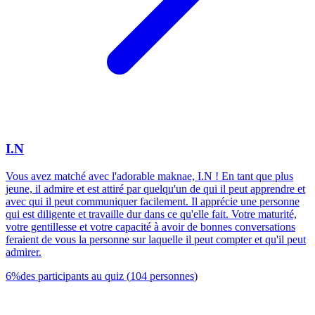
I.N
Vous avez matché avec l'adorable maknae, I.N ! En tant que plus
jeune, il admire et est attiré par quelqu'un de qui il peut apprendre et
avec qui il peut communiquer facilement. Il apprécie une personne
qui est diligente et travaille dur dans ce qu'elle fait. Votre maturité,
votre gentillesse et votre capacité à avoir de bonnes conversations
feraient de vous la personne sur laquelle il peut compter et qu'il peut
admirer.
6
%
des participants au quiz
(
104
personnes
)