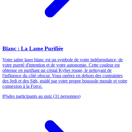
Blanc : La Lame Purifiée
Votre sabre laser blanc est un symbole de votre indépendance, de
votre pureté d'intention et de votre autonomie. Cette couleur est
obtenue en purifiant un cristal Kyber rouge, le nettoyant de
l'influence du côté obscur. Vous opérez en dehors des contraintes
des Jedi et des Sith, guidé par votre propre boussole morale et votre
connexion à la Force.
8
%
des participants au quiz
(
31
personnes
)