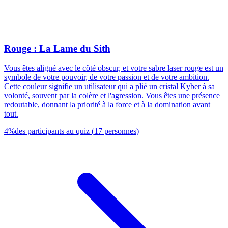
Rouge : La Lame du Sith
Vous êtes aligné avec le côté obscur, et votre sabre laser rouge est un
symbole de votre pouvoir, de votre passion et de votre ambition.
Cette couleur signifie un utilisateur qui a plié un cristal Kyber à sa
volonté, souvent par la colère et l'agression. Vous êtes une présence
redoutable, donnant la priorité à la force et à la domination avant
tout.
4
%
des participants au quiz
(
17
personnes
)