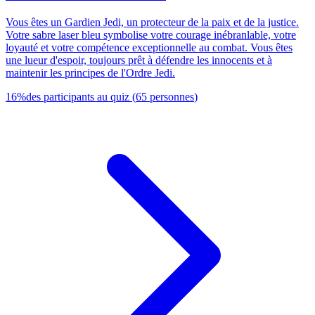
Vous êtes un Gardien Jedi, un protecteur de la paix et de la justice.
Votre sabre laser bleu symbolise votre courage inébranlable, votre
loyauté et votre compétence exceptionnelle au combat. Vous êtes
une lueur d'espoir, toujours prêt à défendre les innocents et à
maintenir les principes de l'Ordre Jedi.
16
%
des participants au quiz
(
65
personnes
)