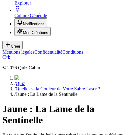
Explorer
Culture Générale
Notifications
Mes Créations
Créer
Mentions légales
Confidentialité
Conditions
©
2026
Quiz Cabin
/
Quiz
/
Quelle est la Couleur de Votre Sabre Laser ?
/
Jaune : La Lame de la Sentinelle
Jaune : La Lame de la
Sentinelle
En tant que Sentinelle Jedi, votre sabre laser jaune vous désigne