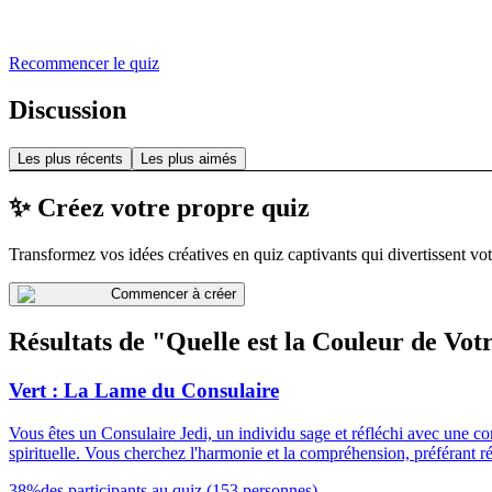
Recommencer le quiz
Discussion
Les plus récents
Les plus aimés
✨ Créez votre propre quiz
Transformez vos idées créatives en quiz captivants qui divertissent vot
Commencer à créer
Résultats de "Quelle est la Couleur de Vot
Vert : La Lame du Consulaire
Vous êtes un Consulaire Jedi, un individu sage et réfléchi avec une con
spirituelle. Vous cherchez l'harmonie et la compréhension, préférant r
38
%
des participants au quiz
(
153
personnes
)