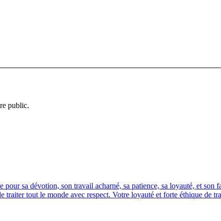
re public.
ur sa dévotion, son travail acharné, sa patience, sa loyauté, et son fair-
traiter tout le monde avec respect. Votre loyauté et forte éthique de tra