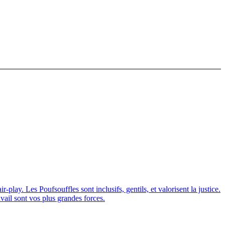
play. Les Poufsouffles sont inclusifs, gentils, et valorisent la justice.
vail sont vos plus grandes forces.